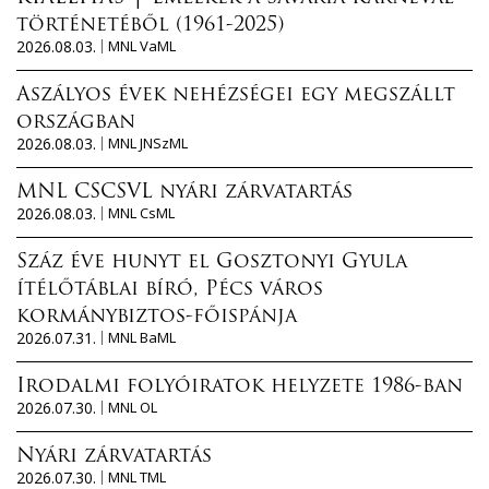
történetéből (1961-2025)
2026.08.03.
MNL VaML
Aszályos évek nehézségei egy megszállt
országban
2026.08.03.
MNL JNSzML
MNL CSCSVL nyári zárvatartás
2026.08.03.
MNL CsML
Száz éve hunyt el Gosztonyi Gyula
ítélőtáblai bíró, Pécs város
kormánybiztos-főispánja
2026.07.31.
MNL BaML
Irodalmi folyóiratok helyzete 1986-ban
2026.07.30.
MNL OL
Nyári zárvatartás
2026.07.30.
MNL TML