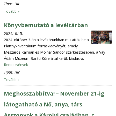
Típus:
Hír
Tovább »
Könyvbemutató a levéltárban
2024.10.15.
2024. október 3-án a levéltárunkban mutatták be a
Platthy-inventárium forráskiadványát, amely
Mészáros Kálmán és Molnár Sándor szerkesztésében, a Vay
Ádám Múzeum Baráti Köre által került kiadásra.
Rendezvények
Típus:
Hír
Tovább »
Meghosszabbítva! – November 21-ig
látogatható a Nő, anya, társ.
Asszonyok a Károlyi családban. c.