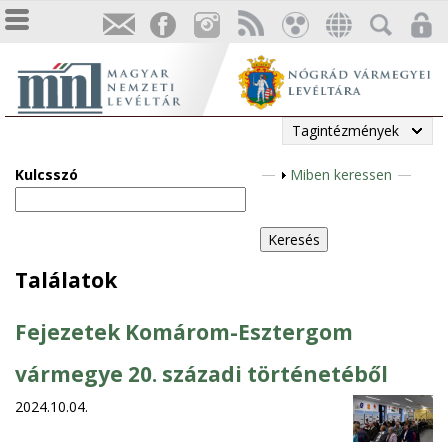
Tagintézmények
Kulcsszó
M
Miben keressen
e
g
j
e
Találatok
l
e
Fejezetek Komárom-Esztergom
n
í
vármegye 20. századi történetéből
t
2024.10.04.
é
s