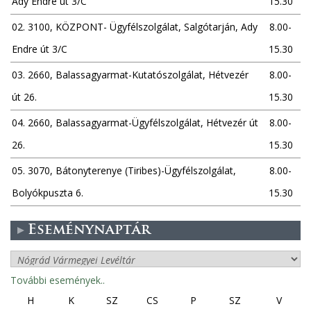
Ady Endre út 3/C
15.30
02. 3100, KÖZPONT- Ügyfélszolgálat, Salgótarján, Ady
8.00-
Endre út 3/C
15.30
03. 2660, Balassagyarmat-Kutatószolgálat, Hétvezér
8.00-
út 26.
15.30
04. 2660, Balassagyarmat-Ügyfélszolgálat, Hétvezér út
8.00-
26.
15.30
05. 3070, Bátonyterenye (Tiribes)-Ügyfélszolgálat,
8.00-
Bolyókpuszta 6.
15.30
Eseménynaptár
További események..
H
K
SZ
CS
P
SZ
V