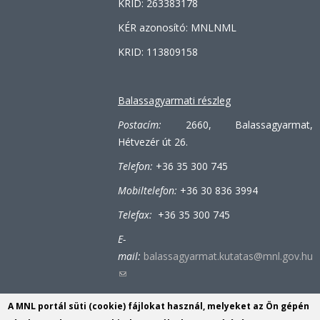
KRID: 263383178
mail)
KÉR azonosító: MNLNML
KRID: 113809158
Balassagyarmati részleg
Postacím:
2660, Balassagyarmat,
Hétvezér út 26.
Telefon:
+36 35 300 745
Mobiltelefon:
+36 30 836 3994
Telefax:
+36 35 300 745
E-
mail:
balassagyarmat.kutatas@mnl.gov.hu
(link
sends
A MNL portál süti (cookie) fájlokat használ, melyeket az Ön gépén
e-