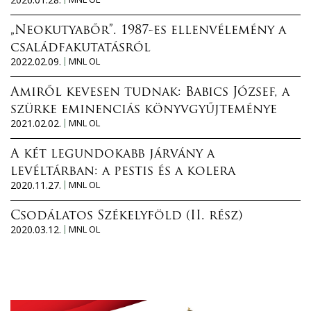
„Neokutyabőr”. 1987-es ellenvélemény a
családfakutatásról
2022.02.09.
MNL OL
Amiről kevesen tudnak: Babics József, a
szürke eminenciás könyvgyűjteménye
2021.02.02.
MNL OL
A két legundokabb járvány a
levéltárban: a pestis és a kolera
2020.11.27.
MNL OL
Csodálatos Székelyföld (II. rész)
2020.03.12.
MNL OL