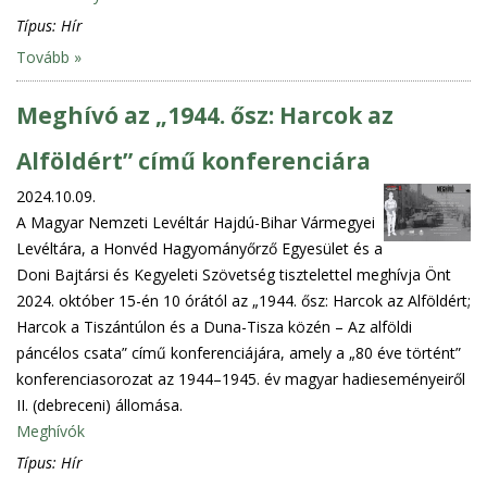
Típus:
Hír
Tovább »
Meghívó az „1944. ősz: Harcok az
Alföldért” című konferenciára
2024.10.09.
A Magyar Nemzeti Levéltár Hajdú-Bihar Vármegyei
Levéltára, a Honvéd Hagyományőrző Egyesület és a
Doni Bajtársi és Kegyeleti Szövetség tisztelettel meghívja Önt
2024. október 15-én 10 órától az „1944. ősz: Harcok az Alföldért;
Harcok a Tiszántúlon és a Duna-Tisza közén – Az alföldi
páncélos csata” című konferenciájára, amely a „80 éve történt”
konferenciasorozat az 1944–1945. év magyar hadieseményeiről
II. (debreceni) állomása.
Meghívók
Típus:
Hír