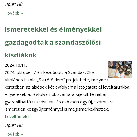
Típus:
Hír
Tovább »
Ismeretekkel és élményekkel
gazdagodtak a szandaszőlősi
kisdiákok
2024.10.11.
2024. október 7-én kezdődött a Szandaszőlősi
Általános Iskola „Szülőföldem” projekthete, melynek
keretében az alsósok két évfolyama látogatott el levéltárunkba.
A gyerekek az évfolyamuk számára kijelölt témában
gyarapíthatták tudásukat, és eközben egy új, számukra
ismeretlen közgyűjteménnyel is megismerkedhettek.
Levéltári élet
Típus:
Hír
Tovább »