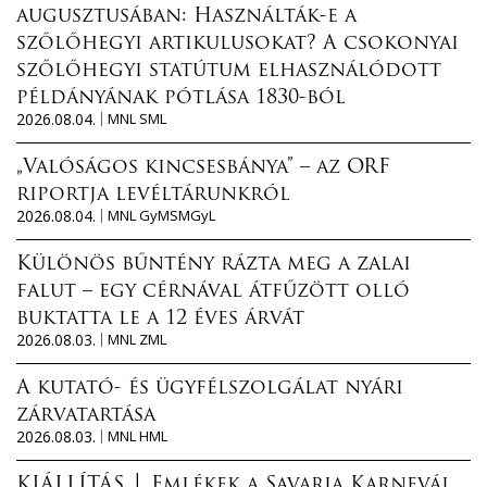
augusztusában: Használták-e a
szőlőhegyi artikulusokat? A csokonyai
szőlőhegyi statútum elhasználódott
példányának pótlása 1830-ból
2026.08.04.
MNL SML
„Valóságos kincsesbánya” – az ORF
riportja levéltárunkról
2026.08.04.
MNL GyMSMGyL
Különös bűntény rázta meg a zalai
falut – egy cérnával átfűzött olló
buktatta le a 12 éves árvát
2026.08.03.
MNL ZML
A kutató- és ügyfélszolgálat nyári
zárvatartása
2026.08.03.
MNL HML
KIÁLLÍTÁS │ Emlékek a Savaria Karnevál