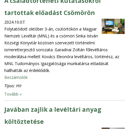
A családtörténeti kutatásokról
tartottak előadást Csömörön
2024.10.07.
Folytatódott október 3-án, csütörtökön a Magyar
Nemzeti Levéltár (MNL) és a csömöri Sinka István
Községi Könyvtár közösen szervezett történelmi
ismeretterjesztő sorozata. Garadnai Zoltán főlevéltáros
moderálása mellett Kovács Eleonóra levéltáros, történész, az
MNL Tudományos Igazgatósága munkatársa előadását
hallhatták az érdeklődők.
Beszámolók
Típus:
Hír
Tovább »
Javában zajlik a levéltári anyag
költöztetése