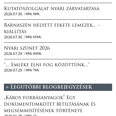
Kutatószolgálat nyári zárvatartása
2026.07.30.
MNL NML
Barnaszén helyett fekete lemezek... -
kiállítás
2026.07.30.
MNL KEML
Nyári szünet 2026
2026.07.29.
MNL BéML
"... Emléke élni fog közöttünk..."
2026.07.29.
MNL TML
Legutóbbi blogbejegyzések
„Káros forrásanyagok” Egy
dokumentumkötet betiltásának és
megsemmisítésének története
2026.01.28.
MNL OL