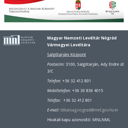
Magyar Nemzeti Levéltár Nógrád
Vármegyei Levéltára
Salgótarjáni Központ
Postacím:
3100, Salgótarján, Ady Endre út
3/C
Telefon:
+36 32 412 801
Mobiltelefon:
+36 30 836 4015
Telefax:
+36 32 412 801
E-mail:
titkarsag.nograd@mnl.gov.hu
(link
sends
Hivatali kapu azonosító: MNLNML
e-