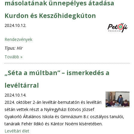
másolatának ünnepélyes átadása
Kurdon és Keszőhidegkúton
2024.10.12.
Rendezvények
Típus:
Hír
Tovább »
„Séta a múltban” – ismerkedés a
levéltárral
2024.10.14.
2024. október 2-án levéltár-bemutatón és levéltári
sétán vettek részt a Nyíregyházi Eötvös József
Gyakorló Általános Iskola és Gimnázium 8.c osztályos tanulói,
tanáraik Fehér Ildikó és Kántor Noémi kíséretében.
Levéltári élet