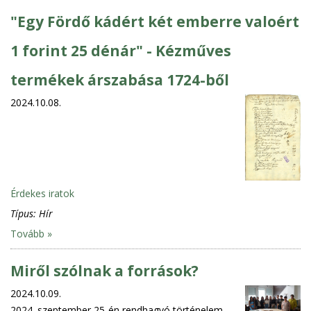
"Egy Fördő kádért két emberre valoért
1 forint 25 dénár" - Kézműves
termékek árszabása 1724-ből
2024.10.08.
Érdekes iratok
Típus:
Hír
Tovább »
Miről szólnak a források?
2024.10.09.
2024. szeptember 25-én rendhagyó történelem