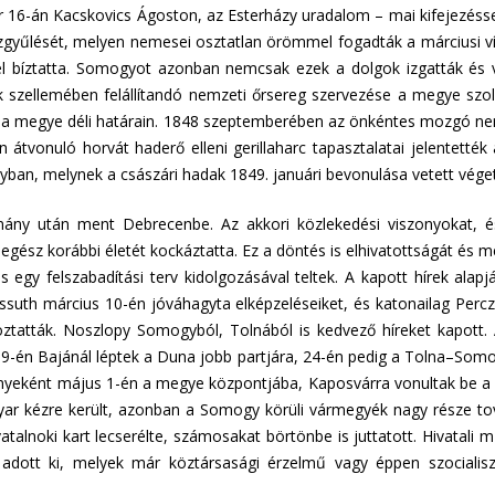
r 16-án Kacskovics Ágoston, az Esterházy uradalom – mai kifejezésse
özgyűlését, melyen nemesei osztatlan örömmel fogadták a márciusi ví
 bíztatta. Somogyot azonban nemcsak ezek a dolgok izgatták és v
ek szellemében felállítandó nemzeti őrsereg szervezése a megye szolg
 a megye déli határain. 1848 szeptemberében az önkéntes mozgó nemz
tvonuló horvát haderő elleni gerillaharc tapasztalatai jelentetté
ban, melynek a császári hadak 1849. januári bevonulása vetett véget
ny után ment Debrecenbe. Az akkori közlekedési viszonyokat, és 
gész korábbi életét kockáztatta. Ez a döntés is elhivatottságát és m
s egy felszabadítási terv kidolgozásával teltek. A kapott hírek alapj
 Kossuth március 10-én jóváhagyta elképzeléseiket, és katonailag Perc
oztatták. Noszlopy Somogyból, Tolnából is kedvező híreket kapott. 
s 19-én Bajánál léptek a Duna jobb partjára, 24-én pedig a Tolna–So
yeként május 1-én a megye központjába, Kaposvárra vonultak be a fe
kézre került, azonban a Somogy körüli vármegyék nagy része tovább
talnoki kart lecserélte, számosakat börtönbe is juttatott. Hivata
t adott ki, melyek már köztársasági érzelmű vagy éppen szocialisz