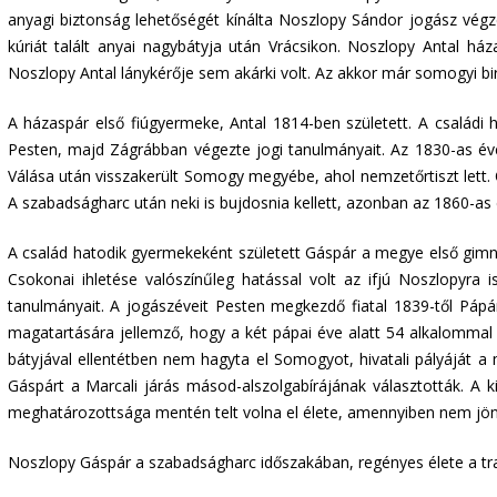
anyagi biztonság lehetőségét kínálta Noszlopy Sándor jogász végz
kúriát talált anyai nagybátyja után Vrácsikon. Noszlopy Antal ház
Noszlopy Antal lánykérője sem akárki volt. Az akkor már somogyi bir
A házaspár első fiúgyermeke, Antal 1814-ben született. A családi 
Pesten, majd Zágrábban végezte jogi tanulmányait. Az 1830-as éve
Válása után visszakerült Somogy megyébe, ahol nemzetőrtiszt lett. 
A szabadságharc után neki is bujdosnia kellett, azonban az 1860-a
A család hatodik gyermekeként született Gáspár a megye első gimn
Csokonai ihletése valószínűleg hatással volt az ifjú Noszlopyra 
tanulmányait. A jogászéveit Pesten megkezdő fiatal 1839-től Pápá
magatartására jellemző, hogy a két pápai éve alatt 54 alkalommal 
bátyjával ellentétben nem hagyta el Somogyot, hivatali pályáját 
Gáspárt a Marcali járás másod-alszolgabírájának választották. A k
meghatározottsága mentén telt volna el élete, amennyiben nem jö
Noszlopy Gáspár a szabadságharc időszakában, regényes élete a tr