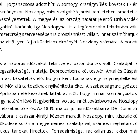
l – jogtanácsosa adott hírt. A somogyi országgyűlési követek 17-én
vmányokat. Noszlopy, mint szolgabíró járási kerületében ismertette
eszélyeztették. A megye és az ország határát jelentő Dráva-vidék
abírói karának, így Noszlopynak is a legfontosabb feladatává vált.
etőrség szervezésében is oroszlánrészt vállalt. Innét számíthatjuk
k az első ilyen fajta küzdelem élményét Noszlopy számára. A horvát
.
a háborús időszakot tekintve ez bátor döntés volt. Családját is
egszállottságát mutatja. Debrecenben a két testvér, Antal és Gáspár
án azt készítették elő, hogy miként tudnának egy helyi népfelkelést
zel Mór alá tartozóknak nyilvánította őket. A szabadságharc győztes
Áprilisban elérkezettnek láttak az időt, hogy immár kormánybiztosi
mogy határán lévő Nagyberkiben voltak. Innét továbbvonulva Noszlopy
lszabadító erők. Az 1849. május–júliusi időszakban a Dél-Dunántúl
ra is császári-királyi kézben maradt. Noszlopy, mint „tisztalelkű
li működése során a megye nemesi családjaival, számos meghatározó
tikus tanokat hirdettek. Forradalmisága, radikalizmusa ekkor már