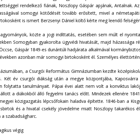
ettséggel rendelkező fiának, Noszlopy Gáspár apjának, Antalnak. A
asságával somogyi kötődését tovább erősített, mivel a németapáti p
tokosként is ismert Berzsenyi Dániel költő kérte meg leendő felségén
hagyományok, közte a jogi indíttatás, esetében sem múlt el nyomta
kben Somogyban gyakorolta ügyvédi hivatását, majd házassága révén 
Öccse, Gáspár 1849-es dunántúli hadjárata alkalmával kormánybiztos-h
s években azonban már somogyi birtokosként él. Személyes élettörté
áziumában, a Csurgói Református Gimnáziumban kezdte középiskolai
is. Két év csurgói diákság után a megye központjába, Kaposvárra v
n folytatta tanulmányait. Pápai évei alatt nem volt a konviktus l
állott a diákokból álló fegyelmi tanács előtt. Mindezek ellenére 184
a megyei közigazgatás lépcsőfokain haladva építette. 1846-ban a 
isbirtok és a hivatal csekély jövedelme miatt Noszlopy takarékos éle
n a szabadságharc.
agikus végig