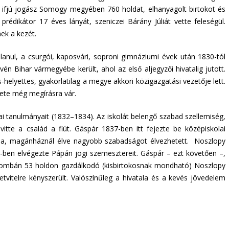
z ifjú jogász Somogy megyében 760 holdat, elhanyagolt birtokot és
rédikátor 17 éves lányát, szeniczei Bárány Júliát vette feleségül.
ek a kezét.
lanul, a csurgói, kaposvári, soproni gimnáziumi évek után 1830-tól
Bihar vármegyébe került, ahol az első aljegyzői hivatalig jutott.
elyettes, gyakorlatilag a megye akkori közigazgatási vezetője lett.
nete még megírásra vár.
 tanulmányait (1832–1834). Az iskolát belengő szabad szellemiség,
itte a család a fiút. Gáspár 1837-ben itt fejezte be középiskolai
akója, magánháznál élve nagyobb szabadságot élvezhetett. Noszlopy
1-ben elvégezte Pápán jogi szemesztereit. Gáspár – ezt követően –,
Kisgombán 53 holdon gazdálkodó (kisbirtokosnak mondható) Noszlopy
tvitelre kényszerült. Valószínűleg a hivatala és a kevés jövedelem