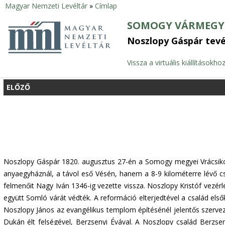
Magyar Nemzeti Levéltár
»
Címlap
Jelenlegi
SOMOGY VÁRMEGYE
hely
Noszlopy Gáspár tev
Vissza a virtuális kiállításokho
ELŐZŐ
Noszlopy Gáspár 1820. augusztus 27-én a Somogy megyei Vrácsikon 
anyaegyháznál, a távol eső Vésén, hanem a 8-9 kilométerre lévő 
felmenőit Nagy Iván 1346-ig vezette vissza. Noszlopy Kristóf vezér
együtt Somló várát védték. A reformáció elterjedtével a család els
Noszlopy János az evangélikus templom építésénél jelentős szervez
Dukán élt felségével, Berzsenyi Évával. A Noszlopy család Berzs