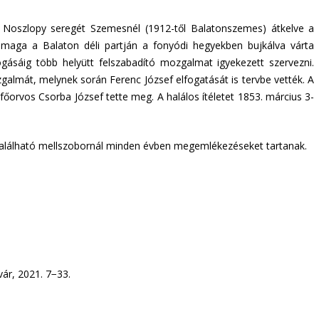
 Noszlopy seregét Szemesnél (1912-től Balatonszemes) átkelve a
 maga a Balaton déli partján a fonyódi hegyekben bujkálva várta
ogásáig több helyütt felszabadító mozgalmat igyekezett szervezni.
zgalmát, melynek során Ferenc József elfogatását is tervbe vették. A
rvos Csorba József tette meg. A halálos ítéletet 1853. március 3-
 található mellszobornál minden évben megemlékezéseket tartanak.
ár, 2021. 7−33.