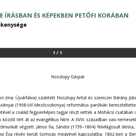
 ÍRÁSBAN ÉS KÉPEKBEN PETŐFI KORÁBAN
ékenysége
z
1
/
1
Noszlopy Gáspár
(ma: Újvárfalva) született Noszlopy Antal és szeniczei Bárány Júl
csoknyai (1908-tól Mezőcsokonya) református parókián keresztelte
letével a család fegyverképes tagjai részt vettek a Mohácsi csatában
ők között tért át az evangélikus hitre. A XVIII. században vasi nemes
őmunkát végzett. János fia, Sándor (1739–1804) felvilágosult deis
enyi Éva révén került Somogy megyével kapcsolatba. 1802-ben a Ber