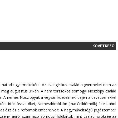
KÖVETKEZŐ
ia hatodik gyermekeként. Az evangélikus család a gyermeket nem az
tte meg augusztus 31-én. A nem törzsökös somogyi Noszlopy család
 is. A nemes Noszlopyak a végvári küzdelmek idején a devecseriekkel
ekként írták össze őket, Nemesdömölkön (ma: Celldömölk) éltek, ahol
ta, az ész és a reformok embere volt. A nagyműveltségű jogászember
zsenyi-ágról származó somogyi földbirtok mint családi örökség az