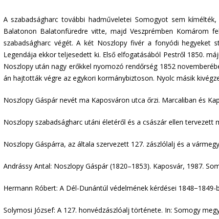
A szabadságharc további hadműveletei Somogyot sem kímélték, 1
Balatonon Balatonfüredre vitte, majd Veszprémben Komárom felé 
szabadságharc végét. A két Noszlopy fivér a fonyódi hegyeket str
Legendája ekkor teljesedett ki. Első elfogatásából Pestről 1850. má
Noszlopy után nagy erőkkel nyomozó rendőrség 1852 novemberében B
án hajtották végre az egykori kormánybiztoson. Nyolc másik kivégz
Noszlopy Gáspár nevét ma Kaposváron utca őrzi. Marcaliban és Kapo
Noszlopy szabadságharc utáni életéről és a császár ellen tervezett m
Noszlopy Gáspárra, az általa szervezett 127. zászlólalj és a várme
Andrássy Antal: Noszlopy Gáspár (1820–1853). Kaposvár, 1987. So
Hermann Róbert: A Dél-Dunántúl védelmének kérdései 1848−1849-ben
Solymosi József: A 127. honvédzászlóalj története. In: Somogy megy