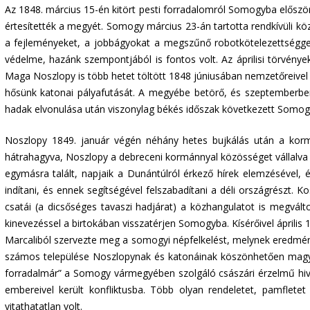
Az 1848. március 15-én kitört pesti forradalomról Somogyba előszö
értesítették a megyét. Somogy március 23-án tartotta rendkívüli k
a fejleményeket, a jobbágyokat a megszűnő robotkötelezettséggel
védelme, hazánk szempontjából is fontos volt. Az áprilisi törvény
Maga Noszlopy is több hetet töltött 1848 júniusában nemzetőreivel
hősünk katonai pályafutását. A megyébe betörő, és szeptemberben á
hadak elvonulása után viszonylag békés időszak következett Somogy
Noszlopy 1849. január végén néhány hetes bujkálás után a kormá
hátrahagyva, Noszlopy a debreceni kormánnyal közösséget vállalva e
egymásra talált, napjaik a Dunántúlról érkező hírek elemzésével, é
indítani, és ennek segítségével felszabadítani a déli országrészt.
csatái (a dicsőséges tavaszi hadjárat) a közhangulatot is megvált
kinevezéssel a birtokában visszatérjen Somogyba. Kísérőivel áprili
Marcaliból szervezte meg a somogyi népfelkelést, melynek eredmén
számos települése Noszlopynak és katonáinak köszönhetően magyar 
forradalmár” a Somogy vármegyében szolgáló császári érzelmű hiva
embereivel került konfliktusba. Több olyan rendeletet, pamflete
vitathatatlan volt.