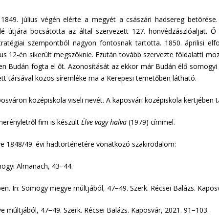
849. július végén elérte a megyét a császári hadsereg betörése.
útjára bocsátotta az által szervezett 127. honvédzászlóaljat. Ő
atégiai szempontból nagyon fontosnak tartotta. 1850. áprilisi elf
jus 12-én sikerült megszöknie. Ezután tovább szervezte földalatti mo
udán fogta el őt. Azonosítását az ekkor már Budán élő somogyi főo
ett társával közös síremléke ma a Kerepesi temetőben látható.
sváron középiskola viseli nevét. A kaposvári középiskola kertjében
erényletről fim is készült
Élve vagy halva
(1979) címmel.
gye 1848/49. évi hadtörténetére vonatkozó szakirodalom:
mogyi Almanach, 43–44.
. In: Somogy megye múltjából, 47−49. Szerk. Récsei Balázs. Kaposv
e múltjából, 47−49. Szerk. Récsei Balázs. Kaposvár, 2021. 91−103.