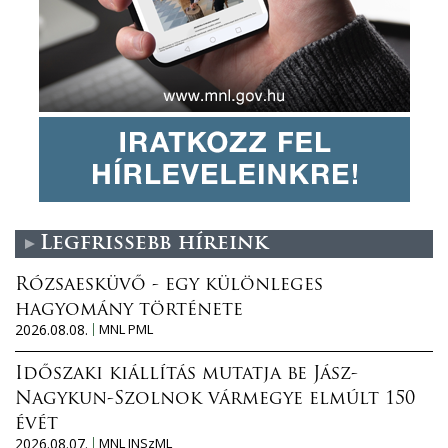
Legfrissebb híreink
Rózsaesküvő - egy különleges
hagyomány története
2026.08.08.
MNL PML
Időszaki kiállítás mutatja be Jász-
Nagykun-Szolnok vármegye elmúlt 150
évét
2026.08.07.
MNL JNSzML