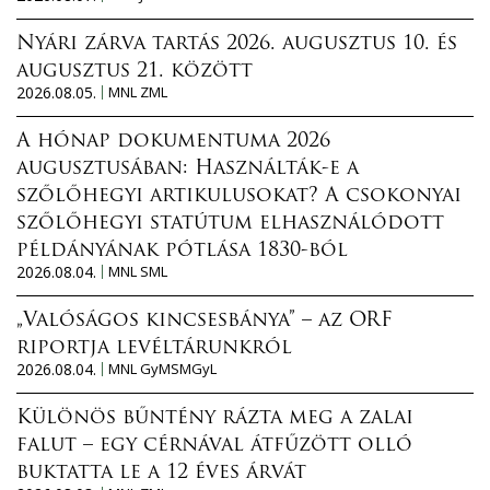
Nyári zárva tartás 2026. augusztus 10. és
augusztus 21. között
2026.08.05.
MNL ZML
A hónap dokumentuma 2026
augusztusában: Használták-e a
szőlőhegyi artikulusokat? A csokonyai
szőlőhegyi statútum elhasználódott
példányának pótlása 1830-ból
2026.08.04.
MNL SML
„Valóságos kincsesbánya” – az ORF
riportja levéltárunkról
2026.08.04.
MNL GyMSMGyL
Különös bűntény rázta meg a zalai
falut – egy cérnával átfűzött olló
buktatta le a 12 éves árvát