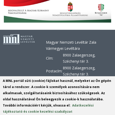
Magyar Nemzeti Levéltár Zala
Vármegyei Levéltára
8900 Zalaegerszeg,
Cím:
Széchenyi tér 3.
8900 Zalaegerszeg,
Postacím:
Széchenyi tér 3.
+36 92 510 030, +36 92 598
A MNL portál süti (cookie) fájlokat használ, melyeket az Ön gépén
Telefon:
956, +36 92 598 957
tárol a rendszer. A cookie-k személyek azonosítására nem
alkalmasak, szolgáltatásaink biztosításához szükségesek. Az
Telefax:
+36 92 510 029
oldal használatával Ön beleegyezik a cookie-k használatába.
E-mail:
zvl@mnl.gov.hu
(link
További információért kérjük, olvassa el:
Adatkezelési
sends
KRID:
163303180
tájékoztató és cookie kezelési szabályzat
e-