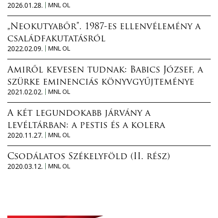
2026.01.28.
MNL OL
„Neokutyabőr”. 1987-es ellenvélemény a
családfakutatásról
2022.02.09.
MNL OL
Amiről kevesen tudnak: Babics József, a
szürke eminenciás könyvgyűjteménye
2021.02.02.
MNL OL
A két legundokabb járvány a
levéltárban: a pestis és a kolera
2020.11.27.
MNL OL
Csodálatos Székelyföld (II. rész)
2020.03.12.
MNL OL