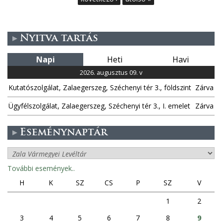
d
a
Nyitva tartás
l
Napi
Heti
Havi
2026. augusztus 09. v
a
Kutatószolgálat, Zalaegerszeg, Széchenyi tér 3., földszint
Zárva
k
Ügyfélszolgálat, Zalaegerszeg, Széchenyi tér 3., I. emelet
Zárva
Eseménynaptár
További események..
H
K
SZ
CS
P
SZ
V
1
2
3
4
5
6
7
8
9