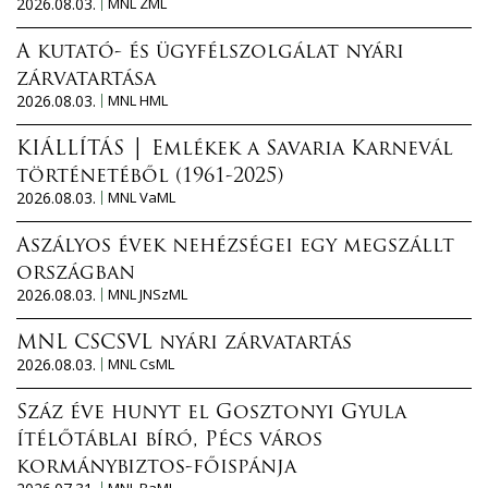
2026.08.03.
MNL ZML
A kutató- és ügyfélszolgálat nyári
zárvatartása
2026.08.03.
MNL HML
KIÁLLÍTÁS │ Emlékek a Savaria Karnevál
történetéből (1961-2025)
2026.08.03.
MNL VaML
Aszályos évek nehézségei egy megszállt
országban
2026.08.03.
MNL JNSzML
MNL CSCSVL nyári zárvatartás
2026.08.03.
MNL CsML
Száz éve hunyt el Gosztonyi Gyula
ítélőtáblai bíró, Pécs város
kormánybiztos-főispánja
MNL BaML