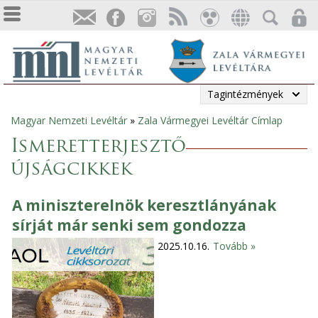
Tagintézmények
Magyar Nemzeti Levéltár
»
Zala Vármegyei Levéltár Címlap
Jelenlegi
Ismeretterjesztő
hely
újságcikkek
A miniszterelnök keresztlányának
sírját már senki sem gondozza
2025.10.16.
Tovább »