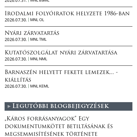
2026.07.31.
Irodalmi folyóiratok helyzete 1986-ban
2026.07.30.
MNL OL
Nyári zárvatartás
2026.07.30.
MNL TML
Kutatószolgálat nyári zárvatartása
2026.07.30.
MNL NML
Barnaszén helyett fekete lemezek... -
kiállítás
2026.07.30.
MNL KEML
Legutóbbi blogbejegyzések
„Káros forrásanyagok” Egy
dokumentumkötet betiltásának és
megsemmisítésének története