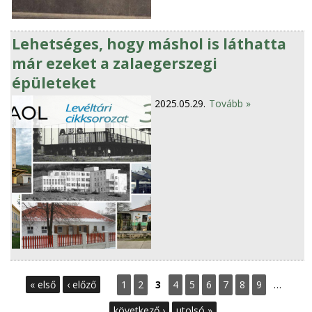
Lehetséges, hogy máshol is láthatta
már ezeket a zalaegerszegi
épületeket
2025.05.29.
Tovább »
O
« első
‹ előző
1
2
3
4
5
6
7
8
9
…
l
következő ›
utolsó »