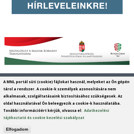
Magyar Nemzeti Levéltár Veszprém
A MNL portál süti (cookie) fájlokat használ, melyeket az Ön gépén
Vármegyei Levéltára
tárol a rendszer. A cookie-k személyek azonosítására nem
alkalmasak, szolgáltatásaink biztosításához szükségesek. Az
Cím: 8200 Veszprém, Török Ignác utca
oldal használatával Ön beleegyezik a cookie-k használatába.
1.
További információért kérjük, olvassa el:
Adatkezelési
Telefon: +36 88 401 422
tájékoztató és cookie kezelési szabályzat
E-mail:
leveltar.vevl@mnl.gov.hu
(link
Elfogadom
sends