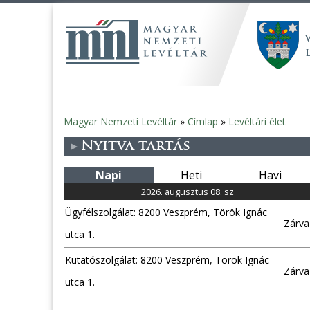
Magyar Nemzeti Levéltár
»
Címlap
»
Levéltári élet
Jelenlegi
Nyitva tartás
hely
Napi
Heti
Havi
2026. augusztus 08. sz
Ügyfélszolgálat: 8200 Veszprém, Török Ignác
Zárva
utca 1.
Kutatószolgálat: 8200 Veszprém, Török Ignác
Zárva
utca 1.