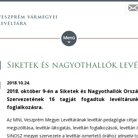
Siketek és nagyothallók levé
2018.10.24.
2018. október 9-én a Siketek és Nagyothallók Ors
Szervezetének 16 tagját fogadtuk levéltárunk
foglalkozásra.
Az MNL Veszprém Megyei Levéltárának levéltár-pedagógiai céljai
megszólítása, levéltár-látogatás, levéltári foglalkozások, levéltá
SINOSZ megyei szervezete a levéltár-ismertető órához jelnyelvi to