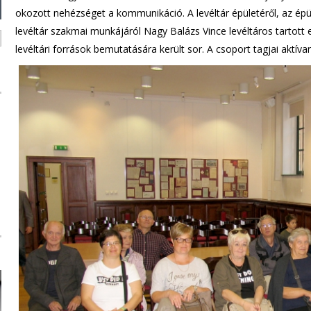
okozott nehézséget a kommunikáció. A levéltár épületéről, az épüle
levéltár szakmai munkájáról Nagy Balázs Vince levéltáros tartott
levéltári források bemutatására került sor. A csoport tagjai aktíva