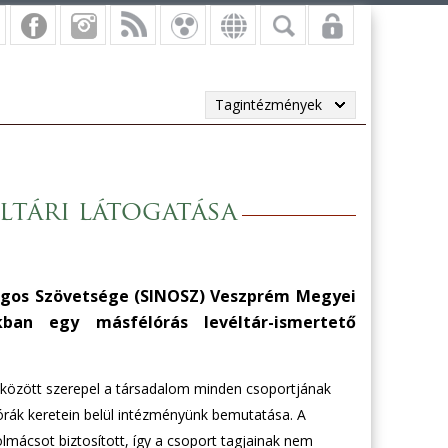
Tagintézmények
ltári látogatása
zágos Szövetsége (SINOSZ) Veszprém Megyei
ban egy másfélórás levéltár-ismertető
 között szerepel a társadalom minden csoportjának
ri órák keretein belül intézményünk bemutatása. A
lmácsot biztosított, így a csoport tagjainak nem