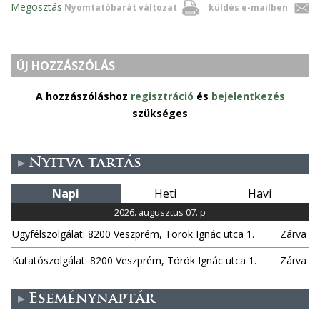
Megosztás
Nyomtatóbarát változat
küldés e-mailben
ÚJ HOZZÁSZÓLÁS
A hozzászóláshoz
regisztráció
és
bejelentkezés
szükséges
Nyitva tartás
Napi
Heti
Havi
2026. augusztus 07. p
Ügyfélszolgálat: 8200 Veszprém, Török Ignác utca 1.
Zárva
Kutatószolgálat: 8200 Veszprém, Török Ignác utca 1.
Zárva
Eseménynaptár