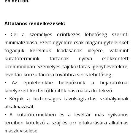
én hétfőn.
Általános rendelkezések:
• Cél a személyes érintkezés lehetőség szerinti
minimalizálása. Ezért egyelőre csak magánügyfeleinket
fogadjuk kérelmük leadásának idejére, valamint
kutatótermeink tartanak nyitva csökkentett
üzemmódban. Személyes tájékoztatás igénybevételére,
levéltári konzultációra továbbra sincs lehetőség.
• Az épületeinkbe belépőknek a bejáratoknál
kihelyezett kézfertőtlenítők használata kötelező.
• Kérjük a biztonságos távolságtartás szabályainak
alkalmazását.
• A kutatótermekben és a levéltár más nyilvános
tereiben kötelező a száj és orr eltakarására alkalmas
maszk viselése.