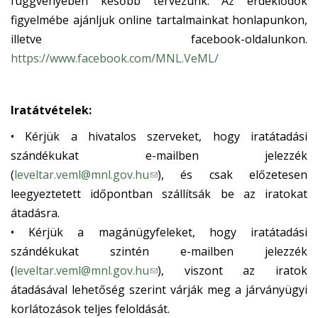
függvényében később tervezünk. Az érdeklődők
figyelmébe ajánljuk online tartalmainkat honlapunkon,
illetve facebook-oldalunkon.
https://www.facebook.com/MNL.VeML/
Iratátvételek:
• Kérjük a hivatalos szerveket, hogy iratátadási
szándékukat e-mailben jelezzék
(
leveltar.veml@mnl.gov.hu
(
), és csak előzetesen
l
leegyeztetett időpontban szállítsák be az iratokat
i
átadásra.
n
• Kérjük a magánügyfeleket, hogy iratátadási
k
szándékukat szintén e-mailben jelezzék
s
(
leveltar.veml@mnl.gov.hu
(
), viszont az iratok
e
l
átadásával lehetőség szerint várják meg a járványügyi
n
i
korlátozások teljes feloldását.