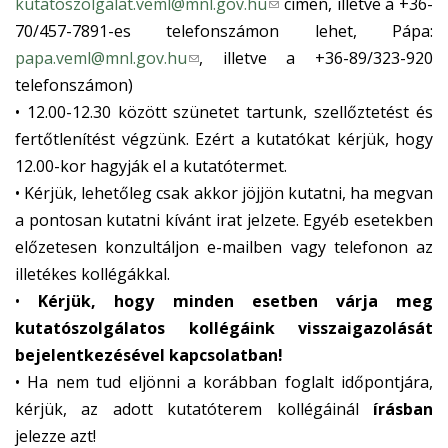
kutatoszolgalat.veml@mnl.gov.hu
(
címen, illetve a +36-
l
70/457-7891-es telefonszámon lehet, Pápa:
i
papa.veml@mnl.gov.hu
(
, illetve a +36-89/323-920
n
l
telefonszámon)
k
i
• 12.00-12.30 között szünetet tartunk, szellőztetést és
s
n
fertőtlenítést végzünk. Ezért a kutatókat kérjük, hogy
e
k
12.00-kor hagyják el a kutatótermet.
n
s
• Kérjük, lehetőleg csak akkor jöjjön kutatni, ha megvan
d
e
a pontosan kutatni kívánt irat jelzete. Egyéb esetekben
s
n
előzetesen konzultáljon e-mailben vagy telefonon az
e
d
illetékes kollégákkal.
-
s
•
Kérjük, hogy minden esetben várja meg
m
e
kutatószolgálatos kollégáink visszaigazolását
a
-
bejelentkezésével kapcsolatban!
i
m
• Ha nem tud eljönni a korábban foglalt időpontjára,
l
a
kérjük, az adott kutatóterem kollégáinál
írásban
)
i
jelezze azt!