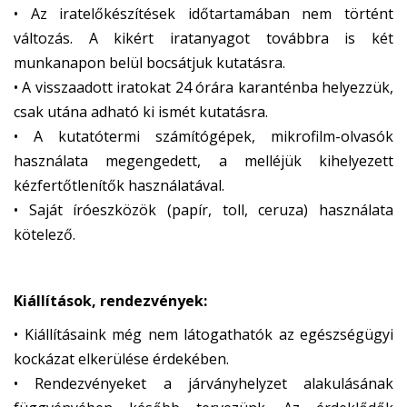
l
• Az iratelőkészítések időtartamában nem történt
)
változás. A kikért iratanyagot továbbra is két
munkanapon belül bocsátjuk kutatásra.
• A visszaadott iratokat 24 órára karanténba helyezzük,
csak utána adható ki ismét kutatásra.
• A kutatótermi számítógépek, mikrofilm-olvasók
használata megengedett, a melléjük kihelyezett
kézfertőtlenítők használatával.
• Saját íróeszközök (papír, toll, ceruza) használata
kötelező.
Kiállítások, rendezvények:
• Kiállításaink még nem látogathatók az egészségügyi
kockázat elkerülése érdekében.
• Rendezvényeket a járványhelyzet alakulásának