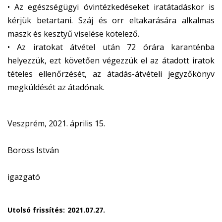
d
n
• Az egészségügyi óvintézkedéseket iratátadáskor is
s
k
kérjük betartani. Száj és orr eltakarására alkalmas
e
s
maszk és kesztyű viselése kötelező.
-
e
• Az iratokat átvétel után 72 órára karanténba
m
n
helyezzük, ezt követően végezzük el az átadott iratok
a
d
tételes ellenőrzését, az átadás-átvételi jegyzőkönyv
i
s
megküldését az átadónak.
l
e
)
-
m
Veszprém, 2021. április 15.
a
i
Boross István
l
)
igazgató
Utolsó frissítés:
2021.07.27.