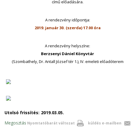
című előadására.
A rendezvény időpontja:
2019. január 30. (szerda) 17.00 óra
A rendezvény helyszíne:
Berzsenyi Dániel Könyvtár
(Szombathely, Dr. Antall József tér 1.), IV. emeleti előadóterem
Utolsó frissítés:
2019.03.05.
Megosztás
Nyomtatóbarát változat
küldés e-mailben