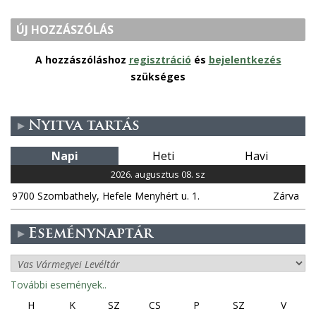
ÚJ HOZZÁSZÓLÁS
A hozzászóláshoz
regisztráció
és
bejelentkezés
szükséges
Nyitva tartás
Napi
Heti
Havi
2026. augusztus 08. sz
9700 Szombathely, Hefele Menyhért u. 1.
Zárva
Eseménynaptár
További események..
H
K
SZ
CS
P
SZ
V