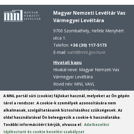
Magyar Nemzeti Levéltár Vas
Vármegyei Levéltára
9700 Szombathely, Hefele Menyhért
utca 1.
Telefon:
+36 (30) 117-5173
E-mail:
vaml@mnl.gov.hu
(link
sends
Hivatali kapu
e-
Hivatal neve: Magyar Nemzeti Vas
mail)
Vármegyei Levéltára
Rövid név: MNL VAVL
KRID szám: 461354701
A MNL portál süti (cookie) fájlokat használ, melyeket az Ön gépén
Hivatali kapu - Központi
tárol a rendszer. A cookie-k személyek azonosítására nem
Érkeztetési Rendszer (KÉR)
alkalmasak, szolgáltatásaink biztosításához szükségesek. Az
Hivatal neve: Magyar Nemzeti Levéltár
oldal használatával Ön beleegyezik a cookie-k használatába.
Rövid név: MNL VAVL
További információért kérjük, olvassa el:
Adatkezelési
KRID szám: 113809158
tájékoztató és cookie kezelési szabályzat