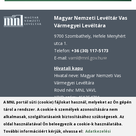
Magyar Nemzeti Levéltár Vas
Vármegyei Levéltára
9700 Szombathely, Hefele Menyhért
utca 1.
Telefon:
+36 (30) 117-5173
E-mail:
vaml@mnl.gov.hu
(link
sends
Hivatali kapu
e-
Hivatal neve: Magyar Nemzeti Vas
mail)
Vármegyei Levéltára
Rövid név: MNL VAVL
KRID szám: 461354701
A MNL portál süti (cookie) fájlokat használ, melyeket az Ön gépén
Hivatali kapu - Központi
tárol a rendszer. A cookie-k személyek azonosítására nem
Érkeztetési Rendszer (KÉR)
alkalmasak, szolgáltatásaink biztosításához szükségesek. Az
Hivatal neve: Magyar Nemzeti Levéltár
oldal használatával Ön beleegyezik a cookie-k használatába.
Rövid név: MNL VAVL
További információért kérjük, olvassa el:
Adatkezelési