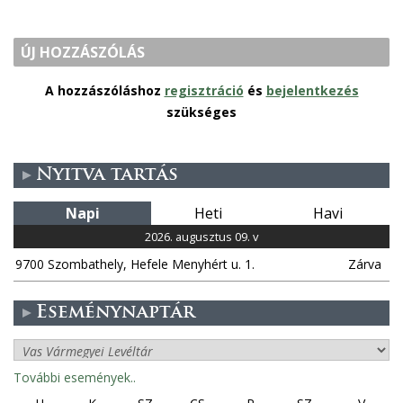
ÚJ HOZZÁSZÓLÁS
A hozzászóláshoz
regisztráció
és
bejelentkezés
szükséges
Nyitva tartás
Napi
Heti
Havi
2026. augusztus 09. v
9700 Szombathely, Hefele Menyhért u. 1.
Zárva
Eseménynaptár
További események..