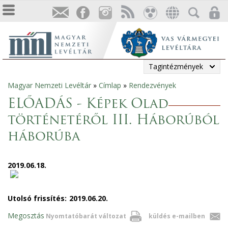
Tagintézmények
Magyar Nemzeti Levéltár
»
Címlap
»
Rendezvények
Jelenlegi
ELŐADÁS - Képek Olad
hely
történetéről III. Háborúból
háborúba
2019.06.18.
Utolsó frissítés:
2019.06.20.
Megosztás
Nyomtatóbarát változat
küldés e-mailben