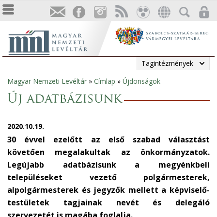
Tagintézmények
Magyar Nemzeti Levéltár
»
Címlap
»
Újdonságok
Jelenlegi
Új adatbázisunk
hely
2020.10.19.
30 évvel ezelőtt az első szabad választást
követően megalakultak az önkormányzatok.
Legújabb adatbázisunk a megyénkbeli
településeket vezető polgármesterek,
alpolgármesterek és jegyzők mellett a képviselő-
testületek tagjainak nevét és delegáló
szervezetét is magába foglalja.