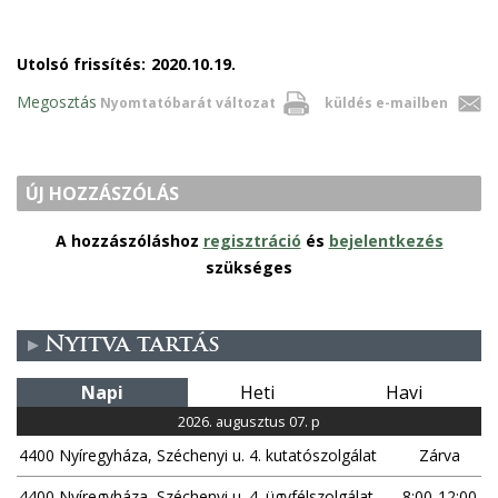
Utolsó frissítés:
2020.10.19.
Megosztás
Nyomtatóbarát változat
küldés e-mailben
ÚJ HOZZÁSZÓLÁS
A hozzászóláshoz
regisztráció
és
bejelentkezés
szükséges
Nyitva tartás
Napi
Heti
Havi
2026. augusztus 07. p
4400 Nyíregyháza, Széchenyi u. 4. kutatószolgálat
Zárva
4400 Nyíregyháza, Széchenyi u. 4. ügyfélszolgálat
8:00-12:00