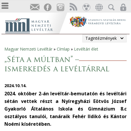
Tagintézmények
Magyar Nemzeti Levéltár
»
Címlap
»
Levéltári élet
Jelenlegi
„Séta a múltban” –
hely
ismerkedés a levéltárral
2024.10.14.
2024. október 2-án levéltár-bemutatón és levéltári
sétán vettek részt a Nyíregyházi Eötvös József
Gyakorló Általános Iskola és Gimnázium 8.c
osztályos tanulói, tanáraik Fehér Ildikó és Kántor
Noémi kíséretében.