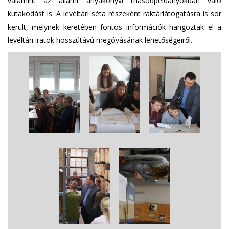
valamint az állami anyakönyvi másodpéldányokban való
kutakodást is. A levéltári séta részeként raktárlátogatásra is sor
került, melynek keretében fontos információk hangoztak el a
levéltári iratok hosszútávú megóvásának lehetőségeiről.