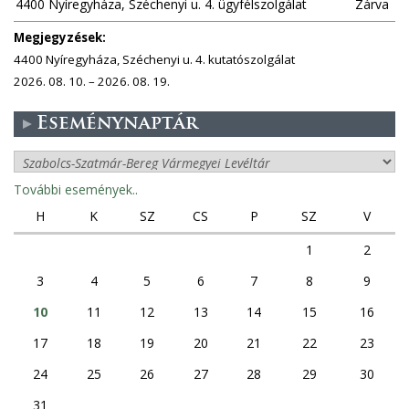
4400 Nyíregyháza, Széchenyi u. 4. ügyfélszolgálat
Zárva
Megjegyzések:
4400 Nyíregyháza, Széchenyi u. 4. kutatószolgálat
2026. 08. 10. – 2026. 08. 19.
Eseménynaptár
További események..
H
K
SZ
CS
P
SZ
V
1
2
3
4
5
6
7
8
9
10
11
12
13
14
15
16
17
18
19
20
21
22
23
24
25
26
27
28
29
30
31