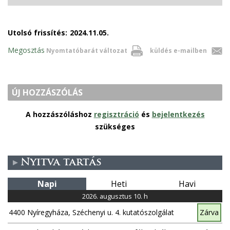
Utolsó frissítés:
2024.11.05.
Megosztás
Nyomtatóbarát változat
küldés e-mailben
ÚJ HOZZÁSZÓLÁS
A hozzászóláshoz
regisztráció
és
bejelentkezés
szükséges
Nyitva tartás
Napi
Heti
Havi
2026. augusztus 10. h
4400 Nyíregyháza, Széchenyi u. 4. kutatószolgálat
Zárva