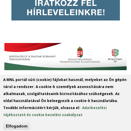
A MNL portál süti (cookie) fájlokat használ, melyeket az Ön gépén
MNL Szabolcs-Szatmár-Bereg
tárol a rendszer. A cookie-k személyek azonosítására nem
Vármegyei Levéltára
alkalmasak, szolgáltatásaink biztosításához szükségesek. Az
oldal használatával Ön beleegyezik a cookie-k használatába.
Cím: 4400 Nyíregyháza, Széchenyi u. 4.
További információért kérjük, olvassa el:
Adatkezelési
Telefon: +36 42 414 313
tájékoztató és cookie kezelési szabályzat
E-mail:
szszbvl@mnl.gov.hu
(link
Elfogadom
sends