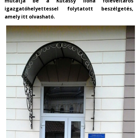
mutatja be a Kutassy Ilona főlevéltáros
igazgatóhelyettessel folytatott beszélgetés,
amely itt olvasható.