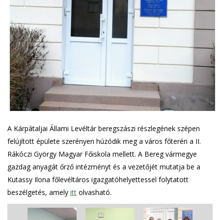
A Kárpátaljai Állami Levéltár beregszászi részlegének szépen
felújított épülete szerényen húzódik meg a város főterén a II.
Rákóczi György Magyar Főiskola mellett. A Bereg vármegye
gazdag anyagát őrző intézményt és a vezetőjét mutatja be a
Kutassy Ilona főlevéltáros igazgatóhelyettessel folytatott
beszélgetés, amely
itt
olvasható.