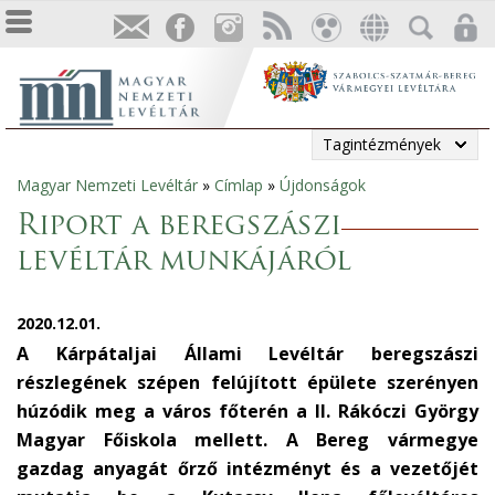
Tagintézmények
Magyar Nemzeti Levéltár
»
Címlap
»
Újdonságok
Jelenlegi
Riport a beregszászi
hely
levéltár munkájáról
2020.12.01.
A Kárpátaljai Állami Levéltár beregszászi
részlegének szépen felújított épülete szerényen
húzódik meg a város főterén a II. Rákóczi György
Magyar Főiskola mellett. A Bereg vármegye
gazdag anyagát őrző intézményt és a vezetőjét