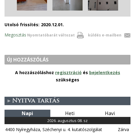
Utolsó frissítés:
2020.12.01.
Megosztás
Nyomtatóbarát változat
küldés e-mailben
ÚJ HOZZÁSZÓLÁS
A hozzászóláshoz
regisztráció
és
bejelentkezés
szükséges
Nyitva tartás
Napi
Heti
Havi
2026. augusztus 08. sz
4400 Nyíregyháza, Széchenyi u. 4. kutatószolgálat
Zárva