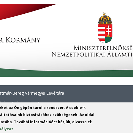
tmár-Bereg Vármegyei Levéltára
háza, Széchenyi u. 4.
yeket az Ön gépén tárol a rendszer. A cookie-k
414 313
ltatásaink biztosításához szükségesek. Az oldal
atába. További információért kérjük, olvassa el:
nl.gov.hu
(link
bályzat
sends