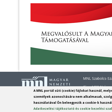
MNL Szabolcs-Sza
Cím: 4400 Nyíregy
A MNL portál süti (cookie) fájlokat használ, mel
Telefon: +36 42 
személyek azonosítására nem alkalmasak, szolgá
használatával Ön beleegyezik a cookie-k használ
E-mail:
szszbvl@m
Adatkezelési tájékoztató és cookie kezelési sza