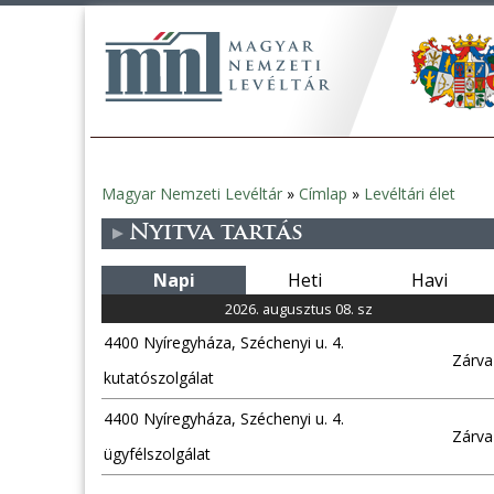
Magyar Nemzeti Levéltár
»
Címlap
»
Levéltári élet
Jelenlegi
Nyitva tartás
hely
Napi
Heti
Havi
2026. augusztus 08. sz
4400 Nyíregyháza, Széchenyi u. 4.
Zárva
kutatószolgálat
4400 Nyíregyháza, Széchenyi u. 4.
Zárva
ügyfélszolgálat