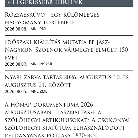
Legfrissebb híreink
Rózsaesküvő - egy különleges
hagyomány története
2026.08.08.
MNL PML
Időszaki kiállítás mutatja be Jász-
Nagykun-Szolnok vármegye elmúlt 150
évét
2026.08.07.
MNL JNSzML
Nyári zárva tartás 2026. augusztus 10. és
augusztus 21. között
2026.08.05.
MNL ZML
A hónap dokumentuma 2026
augusztusában: Használták-e a
szőlőhegyi artikulusokat? A csokonyai
szőlőhegyi statútum elhasználódott
példányának pótlása 1830-ból