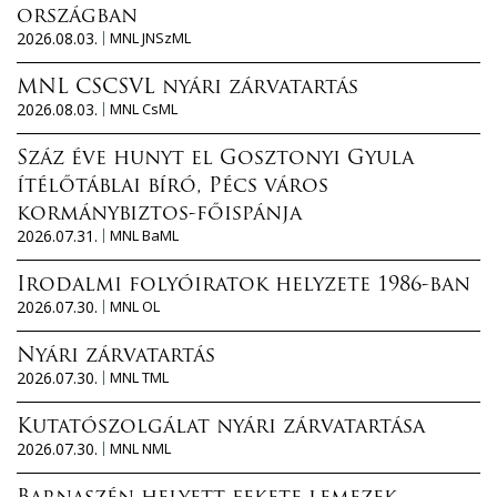
országban
2026.08.03.
MNL JNSzML
MNL CSCSVL nyári zárvatartás
2026.08.03.
MNL CsML
Száz éve hunyt el Gosztonyi Gyula
ítélőtáblai bíró, Pécs város
kormánybiztos-főispánja
2026.07.31.
MNL BaML
Irodalmi folyóiratok helyzete 1986-ban
2026.07.30.
MNL OL
Nyári zárvatartás
2026.07.30.
MNL TML
Kutatószolgálat nyári zárvatartása
2026.07.30.
MNL NML