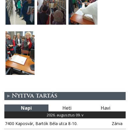
Nyitva tartás
Napi
Heti
Havi
2026. augusztus 09. v
7400 Kaposvár, Bartók Béla utca 8-10.
Zárva