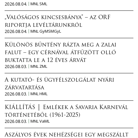
2026.08.04.
MNL SML
„Valóságos kincsesbánya” – az ORF
riportja levéltárunkról
2026.08.04.
MNL GyMSMGyL
Különös bűntény rázta meg a zalai
falut – egy cérnával átfűzött olló
buktatta le a 12 éves árvát
2026.08.03.
MNL ZML
A kutató- és ügyfélszolgálat nyári
zárvatartása
2026.08.03.
MNL HML
KIÁLLÍTÁS │ Emlékek a Savaria Karnevál
történetéből (1961-2025)
2026.08.03.
MNL VaML
Aszályos évek nehézségei egy megszállt