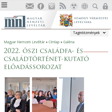
Tagintézmények
Magyar Nemzeti Levéltár
»
Címlap
»
Galéria
Jelenlegi
2022. őszi családfa- és
hely
családtörténet-kutató
előadássorozat