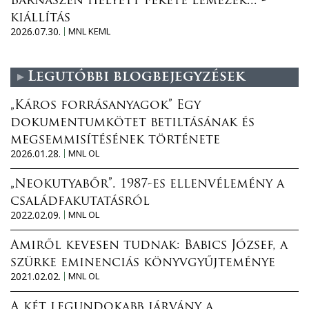
Barnaszén helyett fekete lemezek... -
kiállítás
2026.07.30.
MNL KEML
Legutóbbi blogbejegyzések
„Káros forrásanyagok” Egy
dokumentumkötet betiltásának és
megsemmisítésének története
2026.01.28.
MNL OL
„Neokutyabőr”. 1987-es ellenvélemény a
családfakutatásról
2022.02.09.
MNL OL
Amiről kevesen tudnak: Babics József, a
szürke eminenciás könyvgyűjteménye
2021.02.02.
MNL OL
A két legundokabb járvány a