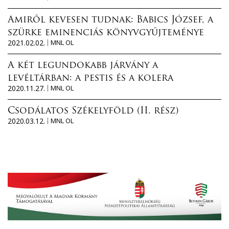
Amiről kevesen tudnak: Babics József, a
szürke eminenciás könyvgyűjteménye
2021.02.02.
MNL OL
A két legundokabb járvány a
levéltárban: a pestis és a kolera
2020.11.27.
MNL OL
Csodálatos Székelyföld (II. rész)
2020.03.12.
MNL OL