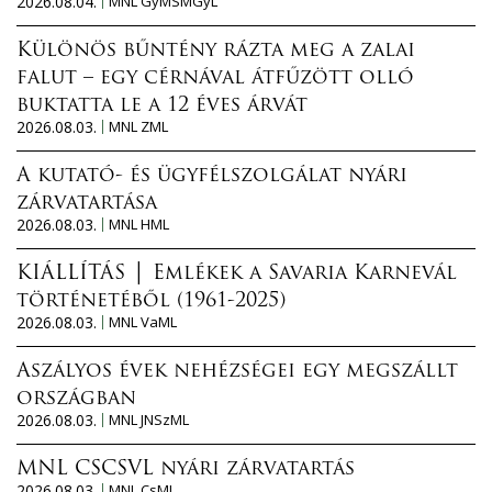
2026.08.04.
MNL GyMSMGyL
Különös bűntény rázta meg a zalai
falut – egy cérnával átfűzött olló
buktatta le a 12 éves árvát
2026.08.03.
MNL ZML
A kutató- és ügyfélszolgálat nyári
zárvatartása
2026.08.03.
MNL HML
KIÁLLÍTÁS │ Emlékek a Savaria Karnevál
történetéből (1961-2025)
2026.08.03.
MNL VaML
Aszályos évek nehézségei egy megszállt
országban
2026.08.03.
MNL JNSzML
MNL CSCSVL nyári zárvatartás
2026.08.03.
MNL CsML