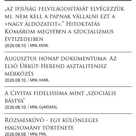
„az ifjúság felvilágosítását elvégezzük
mi, nem kell a papnak vállalni ezt a
»nagy áldozatot«.” Hitoktatás
Komárom megyében a szocializmus
évtizedeiben
2026.08.10.
MNL KEML
Augusztus hónap dokumentuma: Az
első Úrkút-Herend asztalitenisz
mérkőzés
2026.08.10.
MNL VeML
A Civitas fidelissima mint „szociális
bástya”
2026.08.10.
MNL GyMSMSL
Rózsaesküvő - egy különleges
hagyomány története
2026.08.08.
MNL PML