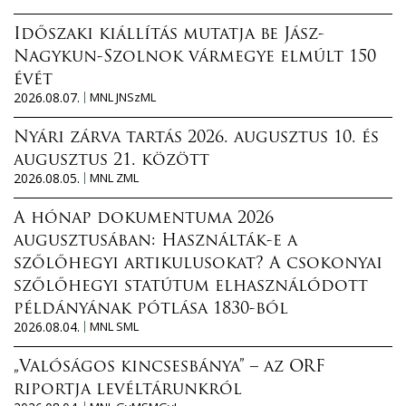
Időszaki kiállítás mutatja be Jász-
Nagykun-Szolnok vármegye elmúlt 150
évét
2026.08.07.
MNL JNSzML
Nyári zárva tartás 2026. augusztus 10. és
augusztus 21. között
2026.08.05.
MNL ZML
A hónap dokumentuma 2026
augusztusában: Használták-e a
szőlőhegyi artikulusokat? A csokonyai
szőlőhegyi statútum elhasználódott
példányának pótlása 1830-ból
2026.08.04.
MNL SML
„Valóságos kincsesbánya” – az ORF
riportja levéltárunkról