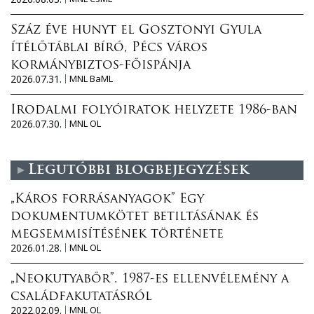
Száz éve hunyt el Gosztonyi Gyula
ítélőtáblai bíró, Pécs város
kormánybiztos-főispánja
2026.07.31.
MNL BaML
Irodalmi folyóiratok helyzete 1986-ban
2026.07.30.
MNL OL
Legutóbbi blogbejegyzések
„Káros forrásanyagok” Egy
dokumentumkötet betiltásának és
megsemmisítésének története
2026.01.28.
MNL OL
„Neokutyabőr”. 1987-es ellenvélemény a
családfakutatásról
2022.02.09.
MNL OL