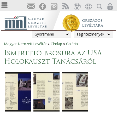
Gyorsmenü
Tagintézmények
Magyar Nemzeti Levéltár
»
Címlap
»
Galéria
Jelenlegi
Ismertető brosúra az USA
hely
Holokauszt Tanácsáról