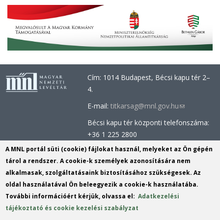
Cím: 1014 Budapest, Bécsi kapu tér 2–
4.
E-mail:
titkarsag@mnl.gov.hu
(link
sends
Bécsi kapu tér központi telefonszáma:
e-
+36 1 225 2800
mail)
Óbudai épület központi telefonszáma:
A MNL portál süti (cookie) fájlokat használ, melyeket az Ön gépén
+36 1 437 0660
tárol a rendszer. A cookie-k személyek azonosítására nem
alkalmasak, szolgáltatásaink biztosításához szükségesek. Az
Információs Iroda (Kutatószolgálat):
oldal használatával Ön beleegyezik a cookie-k használatába.
info@mnl.gov.hu
(link
További információért kérjük, olvassa el:
Adatkezelési
Tel.: +36 1 225 2843, +36 1 225 2844
sends
tájékoztató és cookie kezelési szabályzat
Postacím: 1014 Budapest, Bécsi kapu
e-