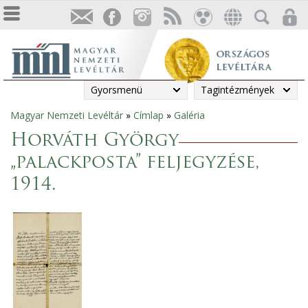
Gyorsmenü
Tagintézmények
Magyar Nemzeti Levéltár
»
Címlap
»
Galéria
Jelenlegi
Horváth György
hely
„palackposta” feljegyzése,
1914.