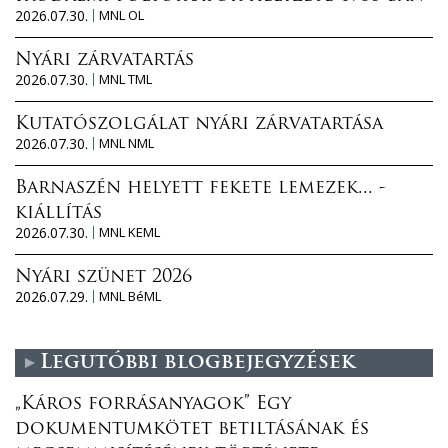
2026.07.30.
MNL OL
Nyári zárvatartás
2026.07.30.
MNL TML
Kutatószolgálat nyári zárvatartása
2026.07.30.
MNL NML
Barnaszén helyett fekete lemezek... -
kiállítás
2026.07.30.
MNL KEML
Nyári szünet 2026
2026.07.29.
MNL BéML
Legutóbbi blogbejegyzések
„Káros forrásanyagok” Egy
dokumentumkötet betiltásának és