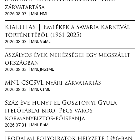
zárvatartása
2026.08.03.
MNL HML
KIÁLLÍTÁS │ Emlékek a Savaria Karnevál
történetéből (1961-2025)
2026.08.03.
MNL VaML
Aszályos évek nehézségei egy megszállt
országban
2026.08.03.
MNL JNSzML
MNL CSCSVL nyári zárvatartás
2026.08.03.
MNL CsML
Száz éve hunyt el Gosztonyi Gyula
ítélőtáblai bíró, Pécs város
kormánybiztos-főispánja
2026.07.31.
MNL BaML
Irodalmi folyóiratok helyzete 1986-ban