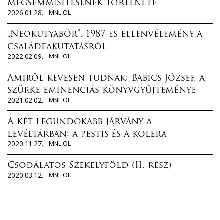
megsemmisítésének története
2026.01.28.
MNL OL
„Neokutyabőr”. 1987-es ellenvélemény a
családfakutatásról
2022.02.09.
MNL OL
Amiről kevesen tudnak: Babics József, a
szürke eminenciás könyvgyűjteménye
2021.02.02.
MNL OL
A két legundokabb járvány a
levéltárban: a pestis és a kolera
2020.11.27.
MNL OL
Csodálatos Székelyföld (II. rész)
2020.03.12.
MNL OL