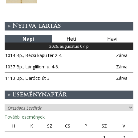
Nyitva tartás
Napi
Heti
Havi
2026. augusztus 07. p
1014 Bp., Bécsi kapu tér 2-4.
Zárva
1037 Bp., Lángliliom u. 4-6.
Zárva
1113 Bp., Daróczi út 3.
Zárva
Eseménynaptár
További események..
H
K
SZ
CS
P
SZ
V
1
2