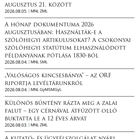
augusztus 21. között
2026.08.05.
MNL ZML
A hónap dokumentuma 2026
augusztusában: Használták-e a
szőlőhegyi artikulusokat? A csokonyai
szőlőhegyi statútum elhasználódott
példányának pótlása 1830-ból
2026.08.04.
MNL SML
„Valóságos kincsesbánya” – az ORF
riportja levéltárunkról
2026.08.04.
MNL GyMSMGyL
Különös bűntény rázta meg a zalai
falut – egy cérnával átfűzött olló
buktatta le a 12 éves árvát
2026.08.03.
MNL ZML
A kutató- és ügyfélszolgálat nyári