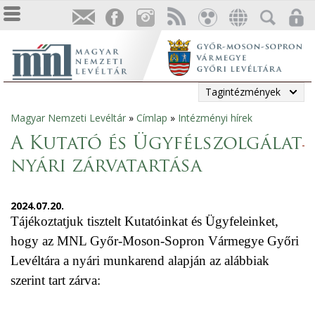
Tagintézmények
Magyar Nemzeti Levéltár
»
Címlap
»
Intézményi hírek
Jelenlegi
A Kutató és Ügyfélszolgálat
hely
nyári zárvatartása
2024.07.20.
Tájékoztatjuk tisztelt Kutatóinkat és Ügyfeleinket,
hogy az MNL Győr-Moson-Sopron Vármegye Győri
Levéltára a nyári munkarend alapján az alábbiak
szerint tart zárva: