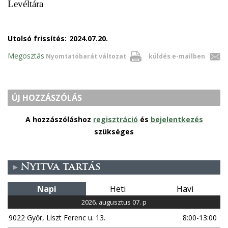
Levéltára
Utolsó frissítés:
2024.07.20.
Megosztás
Nyomtatóbarát változat
küldés e-mailben
ÚJ HOZZÁSZÓLÁS
A hozzászóláshoz
regisztráció
és
bejelentkezés
szükséges
Nyitva tartás
Napi
Heti
Havi
2026. augusztus 07. p
9022 Győr, Liszt Ferenc u. 13.
8:00-13:00