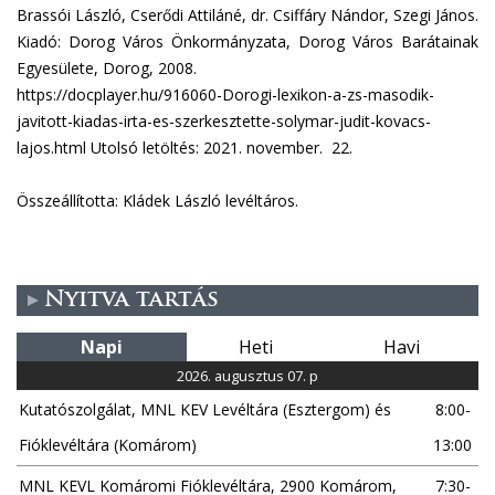
Brassói László, Cserődi Attiláné, dr. Csiffáry Nándor, Szegi János.
Kiadó: Dorog Város Önkormányzata, Dorog Város Barátainak
Egyesülete, Dorog, 2008.
https://docplayer.hu/916060-Dorogi-lexikon-a-zs-masodik-
javitott-kiadas-irta-es-szerkesztette-solymar-judit-kovacs-
lajos.html Utolsó letöltés: 2021. november. 22.
Összeállította: Kládek László levéltáros.
Nyitva tartás
Napi
Heti
Havi
2026. augusztus 07. p
Kutatószolgálat, MNL KEV Levéltára (Esztergom) és
8:00-
Fióklevéltára (Komárom)
13:00
MNL KEVL Komáromi Fióklevéltára, 2900 Komárom,
7:30-