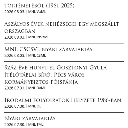
történetéből (1961-2025)
2026.08.03.
MNL VaML
Aszályos évek nehézségei egy megszállt
országban
2026.08.03.
MNL JNSzML
MNL CSCSVL nyári zárvatartás
2026.08.03.
MNL CsML
Száz éve hunyt el Gosztonyi Gyula
ítélőtáblai bíró, Pécs város
kormánybiztos-főispánja
2026.07.31.
MNL BaML
Irodalmi folyóiratok helyzete 1986-ban
2026.07.30.
MNL OL
Nyári zárvatartás
2026.07.30.
MNL TML