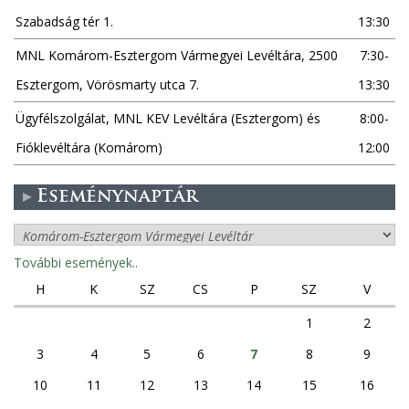
Szabadság tér 1.
13:30
MNL Komárom-Esztergom Vármegyei Levéltára, 2500
7:30-
Esztergom, Vörösmarty utca 7.
13:30
Ügyfélszolgálat, MNL KEV Levéltára (Esztergom) és
8:00-
Fióklevéltára (Komárom)
12:00
Eseménynaptár
További események..
H
K
SZ
CS
P
SZ
V
1
2
3
4
5
6
7
8
9
10
11
12
13
14
15
16