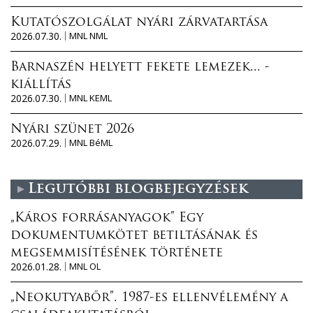
Kutatószolgálat nyári zárvatartása
2026.07.30.
MNL NML
Barnaszén helyett fekete lemezek... -
kiállítás
2026.07.30.
MNL KEML
Nyári szünet 2026
2026.07.29.
MNL BéML
Legutóbbi blogbejegyzések
„Káros forrásanyagok” Egy
dokumentumkötet betiltásának és
megsemmisítésének története
2026.01.28.
MNL OL
„Neokutyabőr”. 1987-es ellenvélemény a