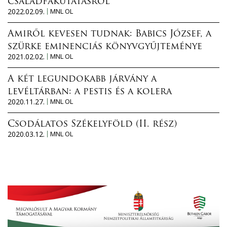
családfakutatásról
2022.02.09.
MNL OL
Amiről kevesen tudnak: Babics József, a
szürke eminenciás könyvgyűjteménye
2021.02.02.
MNL OL
A két legundokabb járvány a
levéltárban: a pestis és a kolera
2020.11.27.
MNL OL
Csodálatos Székelyföld (II. rész)
2020.03.12.
MNL OL