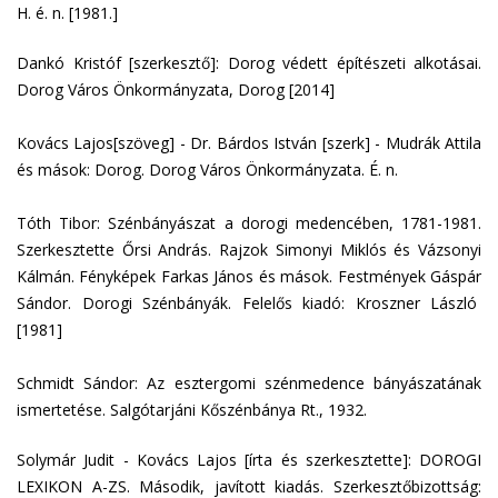
H. é. n. [1981.]
Dankó Kristóf [szerkesztő]: Dorog védett építészeti alkotásai.
Dorog Város Önkormányzata, Dorog [2014]
Kovács Lajos[szöveg] - Dr. Bárdos István [szerk] - Mudrák Attila
és mások: Dorog. Dorog Város Önkormányzata. É. n.
Tóth Tibor: Szénbányászat a dorogi medencében, 1781-1981.
Szerkesztette Őrsi András. Rajzok Simonyi Miklós és Vázsonyi
Kálmán. Fényképek Farkas János és mások. Festmények Gáspár
Sándor. Dorogi Szénbányák. Felelős kiadó: Kroszner László
[1981]
Schmidt Sándor: Az esztergomi szénmedence bányászatának
ismertetése. Salgótarjáni Kőszénbánya Rt., 1932.
Solymár Judit - Kovács Lajos [írta és szerkesztette]: DOROGI
LEXIKON A-ZS. Második, javított kiadás. Szerkesztőbizottság: