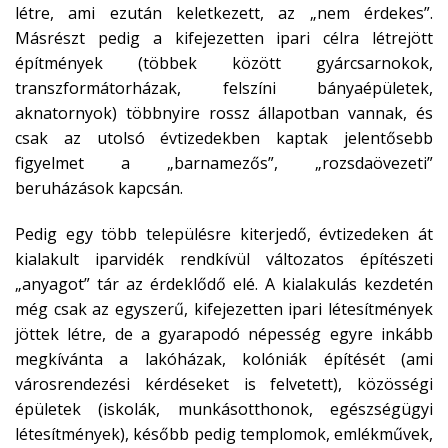
létre, ami ezután keletkezett, az
„nem érdekes”
.
Másrészt pedig a kifejezetten ipari célra létrejött
építmények (többek között gyárcsarnokok,
transzformátorházak, felszíni bányaépületek,
aknatornyok) többnyire rossz állapotban vannak, és
csak az utolsó évtizedekben kaptak jelentősebb
figyelmet a
„
barnamezős
”
,
„
rozsdaövezeti
”
beruházások kapcsán.
Pedig egy több településre kiterjedő, évtizedeken át
kialakult iparvidék rendkívül változatos építészeti
„anyagot”
tár az érdeklődő elé. A kialakulás kezdetén
még csak az egyszerű, kifejezetten ipari létesítmények
jöttek létre, de a gyarapodó népesség egyre inkább
megkívánta a lakóházak, kolóniák építését (ami
városrendezési kérdéseket is felvetett), közösségi
épületek (iskolák, munkásotthonok, egészségügyi
létesítmények), később pedig templomok, emlékművek,