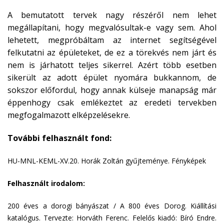
A bemutatott tervek nagy részéről nem lehet
megállapítani, hogy megvalósultak-e vagy sem. Ahol
lehetett, megpróbáltam az internet segítségével
felkutatni az épületeket, de ez a törekvés nem járt és
nem is járhatott teljes sikerrel. Azért több esetben
sikerült az adott épület nyomára bukkannom, de
sokszor előfordul, hogy annak külseje manapság már
éppenhogy csak emlékeztet az eredeti tervekben
megfogalmazott elképzelésekre.
További felhasznált fond:
HU-MNL-KEML-XV.20. Horák Zoltán gyűjteménye. Fényképek
Felhasznált irodalom:
200 éves a dorogi bányászat / A 800 éves Dorog. Kiállítási
katalógus. Tervezte: Horváth Ferenc. Felelős kiadó: Bíró Endre.