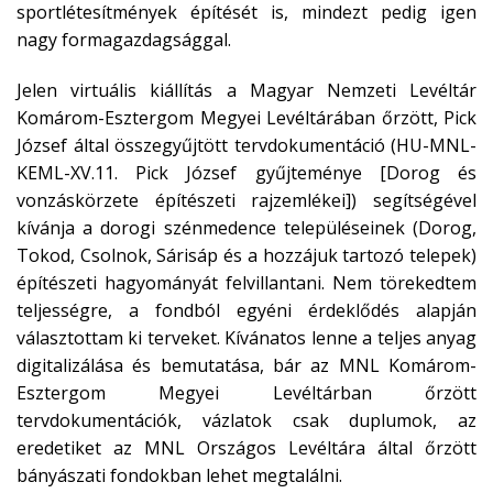
sportlétesítmények építését is, mindezt pedig igen
nagy formagazdagsággal.
Jelen virtuális kiállítás a Magyar Nemzeti Levéltár
Komárom-Esztergom Megyei Levéltárában őrzött, Pick
József által összegyűjtött tervdokumentáció (HU-MNL-
KEML-XV.11. Pick József gyűjteménye [Dorog és
vonzáskörzete építészeti rajzemlékei]) segítségével
kívánja a dorogi szénmedence településeinek (Dorog,
Tokod, Csolnok, Sárisáp és a hozzájuk tartozó telepek)
építészeti hagyományát felvillantani. Nem törekedtem
teljességre, a fondból egyéni érdeklődés alapján
választottam ki terveket. Kívánatos lenne a teljes anyag
digitalizálása és bemutatása, bár az MNL Komárom-
Esztergom Megyei Levéltárban őrzött
tervdokumentációk, vázlatok csak duplumok, az
eredetiket az MNL Országos Levéltára által őrzött
bányászati fondokban lehet megtalálni.