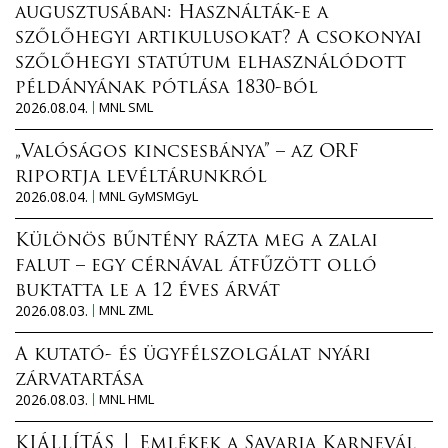
augusztusában: Használták-e a
szőlőhegyi artikulusokat? A csokonyai
szőlőhegyi statútum elhasználódott
példányának pótlása 1830-ból
2026.08.04.
MNL SML
„Valóságos kincsesbánya” – az ORF
riportja levéltárunkról
2026.08.04.
MNL GyMSMGyL
Különös bűntény rázta meg a zalai
falut – egy cérnával átfűzött olló
buktatta le a 12 éves árvát
2026.08.03.
MNL ZML
A kutató- és ügyfélszolgálat nyári
zárvatartása
2026.08.03.
MNL HML
KIÁLLÍTÁS │ Emlékek a Savaria Karnevál