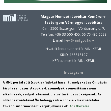
Magyar Nemzeti Levéltár Komárom-
Esztergom Vármegyei Levéltára
Cím: 2500 Esztergom, Vörösmarty u. 7.
Telefon: +36 33 500 405, 06 70 490 6038
E-mail:
kevl@mnl.gov.hu
(link
sends
Hivatali kapu azonosító: MNLKEML
e-
KRID: 165313197
mail)
KÉR azonosító: MNLKEML
Instagram
Facebook
A MNL portál süti (cookie) fájlokat használ, melyeket az Ön gépén
tárol a rendszer. A cookie-k személyek azonosítására nem
MNL Komárom-Esztergom Vármegyei
alkalmasak, szolgáltatásaink biztosításához szükségesek. Az
Levéltárának Komáromi Fióklevéltára
oldal használatával Ön beleegyezik a cookie-k használatába.
Cím: 2900 Komárom, Szabadság tér
További információért kérjük, olvassa el:
Adatkezelési
1. (iroda, kutatóterem, ügyfél- és