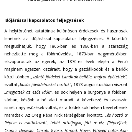
Időjárással kapcsolatos feljegyzések
A helytörténet kutatóinak különösen érdekesek és hasznosak
lehetnek az időjárással kapcsolatos feljegyzések. A kötetből
megtudhatjuk, hogy 1865-ben és 1866-ban a szárazság
nehezítette meg a földművelést, 1873-ban nagymértékben
elszaporodtak az egerek, az 1870-es évek elején a Fertő
majdnem egészen kiszáradt, hogy a gazdálkodók és a bérlők
közül többen
„szántó földeket tsináltak bellőle, majrot épétettek”
,
ezáltal
„busás jövödelmeket huztak”
, 1878 augusztusában viszont
„megjöttek az esős idők”
, és sok helyen a burgonya a földben,
sárban, később a hó alatt maradt. A következő év tavaszán
ismét nagy esőzések voltak, és a földek sok helyen bevetetlenek
maradtak. Az Öreg Rába Nick térségében kiöntött,
„és hozzá a’
Réptze is csatlakozott, tehát attulfogva, jött a’ víz, [Répce]Lak,
Csánig, Dénesfa, Czirák, Gyóró, Himod, Hövej, Vitnyéd határokon