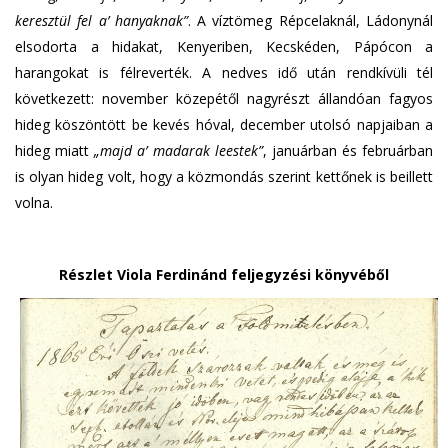
keresztül fel a’ hanyaknak”
. A víztömeg Répcelaknál, Ládonynál
elsodorta a hidakat, Kenyeriben, Kecskéden, Pápócon a
harangokat is félreverték. A nedves idő után rendkívüli tél
következett: november közepétől nagyrészt állandóan fagyos
hideg köszöntött be kevés hóval, december utolsó napjaiban a
hideg miatt
„majd a’ madarak leestek”
, januárban és februárban
is olyan hideg volt, hogy a közmondás szerint kettőnek is beillett
volna.
Részlet Viola Ferdinánd feljegyzési könyvéből