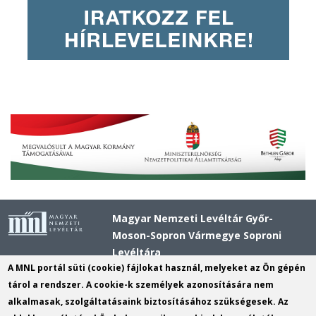
Magyar Nemzeti Levéltár Győr-
Moson-Sopron Vármegye Soproni
Levéltára
A MNL portál süti (cookie) fájlokat használ, melyeket az Ön gépén
Cím
: 9400 Sopron Fő tér 1
tárol a rendszer. A cookie-k személyek azonosítására nem
Postacím:
9401 Sopron pf: 82
alkalmasak, szolgáltatásaink biztosításához szükségesek. Az