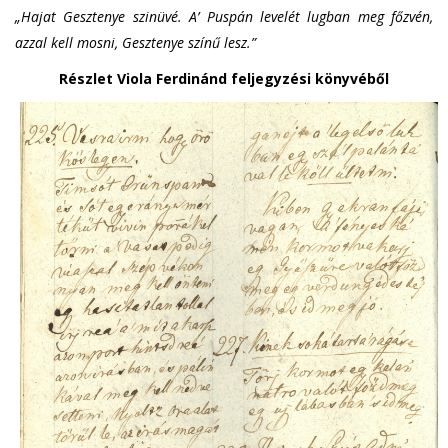
„Hajat Gesztenye szinüvé. A’ Puspán levelét lugban meg főzvén,
azzal kell mosni, Gesztenye színű lesz.”
Részlet Viola Ferdinánd feljegyzési könyvéből