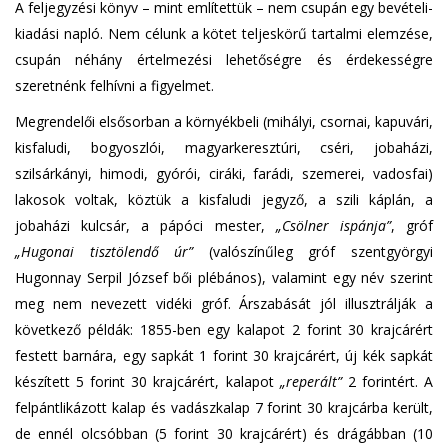
A feljegyzési könyv – mint említettük – nem csupán egy bevételi-
kiadási napló. Nem célunk a kötet teljeskörű tartalmi elemzése,
csupán néhány értelmezési lehetőségre és érdekességre
szeretnénk felhívni a figyelmet.
Megrendelői elsősorban a környékbeli (mihályi, csornai, kapuvári,
kisfaludi, bogyoszlói, magyarkeresztúri, cséri, jobaházi,
szilsárkányi, himodi, gyórói, ciráki, farádi, szemerei, vadosfai)
lakosok voltak, köztük a kisfaludi jegyző, a szili káplán, a
jobaházi kulcsár, a pápóci mester,
„Csölner ispánja”
, gróf
„Hugonai tisztölendő úr”
(valószínűleg gróf szentgyörgyi
Hugonnay Serpil József bői plébános), valamint egy név szerint
meg nem nevezett vidéki gróf. Árszabását jól illusztrálják a
következő példák: 1855-ben egy kalapot 2 forint 30 krajcárért
festett barnára, egy sapkát 1 forint 30 krajcárért, új kék sapkát
készített 5 forint 30 krajcárért, kalapot
„reperált”
2 forintért. A
felpántlikázott kalap és vadászkalap 7 forint 30 krajcárba került,
de ennél olcsóbban (5 forint 30 krajcárért) és drágábban (10