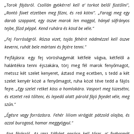
„Torok fájásról.
Csollán gyökérrel kell a’ torkot belől füstőlni”
,
„Rontó füvet etzetben meg főzni, és reá kötni”. „Faragj meg egy
darab szappant, egy öszve marok len maggal, hányd sáfrányos
tejbe, főzd péppé. Kend ruhára és kösd be véle.”
„Fej Forróságról.
Rózsa vizet, tojás fehérit nádmézzel kell öszve
keverni, ruhát bele mártani és fejére tenni.”
Fejfájásra: egy fej vöröshagymát kétfelé vágva, kétfelől a
halántékra tenni éjszakára, törj meg fél marok fenyőmagot,
metssz két szelet kenyeret, áztasd meg ecetben, s tedd a két
szelet kenyér közé a fenyőmagot, ruha közé téve tedd a fájós
fejre.
„Egy szelet retket köss a homlokára. Vasport meg tüzesétni,
és etzetet reá tőlteni, és lepedő alatt párold fájó fejedet véle, meg
szűn.”
„Égésre vagy forrázásra. Fehér liliom virágját pátzold olajba, és
azzal burogasd, hamar meggyógyul.”
„Fog fájásról. Az igaz Sáfránt apróra kell tőrni, a’ foghajmát