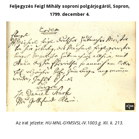
Feljegyzés Feigl Mihály soproni polgárjogáról, Sopron,
1799. december 4.
Az irat jelzete:
HU-MNL-GYMSVSL-IV.1003.g. XII. k. 213.