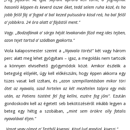
hasonló képpen és keverd öszve őket, tedd selem ruha közé, és ha
jobb felől fáj a’ fogad a’ bal kezed pulsusára kösd reá, ha bal felől
a’ jobbikra. 24 óra alatt a’ fájástól ment.”
Vagy. „Bodzafának a’ sárga héját levakarván főzd meg ides tejben,
azon tejet tartsd a’ szádban gyakorta.”
Viola kalaposmester szerint a
„Nyavala törést”
két vagy három
perc alatt meg lehet gyógyítani – igaz, a megoldás nem tartozik
a könnyen elviselhető gyógymódok közé. Amikor észlelik a
betegség előjelét, úgy kell előkészülni, hogy éppen akkorra egy
tüzes vasat kell izzítani, és
„azon szempillantásban mikor töri
őtet az nyavala, süsd hirtelen az két mezételen talpra egy más
után, az Patiens tüstént fel fog kellni, eszére fog jőni”
. Ezután
gondoskodni kell az égetett seb bekötözéséről: inkább legyen a
beteg egy hétig a szobában,
„mint sem örökre olly fatalis
nyavalával éljen.”
„Vasat vagy olmot a’ Testből kivenni. Kösd lud ganéjal, kiveszi.”