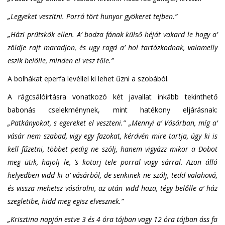
„Legyeket veszitni. Porrá tört hunyor gyökeret tejben.”
„Házi prütskök ellen. A’ bodza fának külső héját vakard le hogy a’
zöldje rajt maradjon, és ugy ragd a’ hol tartózkodnak, valamelly
eszik belölle, minden el vesz tőle.”
A bolhákat eperfa levéllel ki lehet űzni a szobából.
A rágcsálóirtásra vonatkozó két javallat inkább tekinthető
babonás cselekménynek, mint hatékony eljárásnak:
„Patkányokat, s egereket el veszteni.”
„Mennyi a’ Vásárban, míg a’
vásár nem szabad, vigy egy fazokat, kérdvén mire tartja, úgy ki is
kell fűzetni, többet pedig ne szólj, hanem vigyázz mikor a Dobot
meg ütik, hajolj le, ’s kotorj tele porral vagy sárral. Azon álló
helyedben vidd ki a’ vásárból, de senkinek ne szólj, tedd valahová,
és vissza mehetsz vásárolni, az után vidd haza, tégy belőlle a’ ház
szegletibe, hidd meg egisz elvesznek.”
„Krisztina napján estve 3 és 4 óra tájban vagy 12 óra tájban áss fa