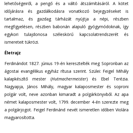
lehetőségeiről, a pengő és a váltó átszámításáról. A kötet
időjárásra és gazdálkodásra vonatkozó bejegyzéseket is
tartalmaz, és gazdag tárházát nyújtja a népi, részben
megfigyelésen, részben babonán alapuló gyógymódoknak, így
egykori tulajdonosa széleskörű kapcsolatrendszerét és
ismereteit tükrözi.
Életrajz
Ferdinándot 1827. június 19-én keresztelték meg Sopronban az
ágostai evangélikus egyház rítusa szerint. Szülei: Feigel Mihály
kalapkészítő mester (
Hutmachermeister
) és Ebel Terézia.
Nagyapja, János Mihály, magyar kalaposmester és soproni
polgár volt, neve azonban kimaradt a polgárkönyvből. Az apa
német kalaposmester volt, 1799. december 4-én szerezte meg
a polgárjogot. Feigel Ferdinánd nevét ismeretlen időben Violára
magyarosította.