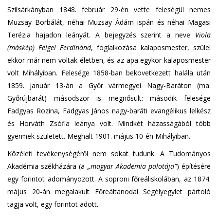
Szilsárkányban 1848. február 29-én vette feleségül nemes
Muzsay Borbálát, néhai Muzsay Ádám ispán és néhai Magasi
Terézia hajadon leányát. A bejegyzés szerint a neve
Viola
(máskép) Feigel Ferdinánd
, foglalkozása kalaposmester, szülei
ekkor már nem voltak életben, és az apa egykor kalaposmester
volt Mihályiban. Felesége 1858-ban bekövetkezett halála után
1859. január 13-án a Győr vármegyei Nagy-Baráton (ma:
Győrújbarát) másodszor is megnősült: második felesége
Fadgyas Rozina, Fadgyas János nagy-baráti evangélikus lelkész
és Horváth Zsófia leánya volt. Mindkét házasságából több
gyermek született. Meghalt 1901. május 10-én Mihályiban.
Közéleti tevékenységéről nem sokat tudunk. A Tudományos
Akadémia székházára (a
„magyar Akademia palotája”
) építésére
egy forintot adományozott. A soproni főreáliskolában, az 1874.
május 20-án megalakult Főreáltanodai Segélyegylet pártoló
tagja volt, egy forintot adott.