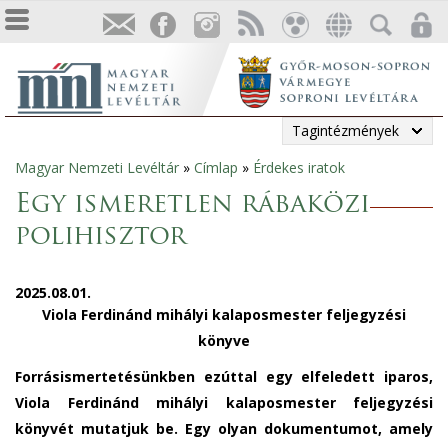
Tagintézmények
Magyar Nemzeti Levéltár
»
Címlap
»
Érdekes iratok
Jelenlegi
Egy ismeretlen rábaközi
hely
polihisztor
2025.08.01.
Viola Ferdinánd mihályi kalaposmester feljegyzési
könyve
Forrásismertetésünkben ezúttal egy elfeledett iparos,
Viola Ferdinánd mihályi kalaposmester feljegyzési
könyvét mutatjuk be. Egy olyan dokumentumot, amely