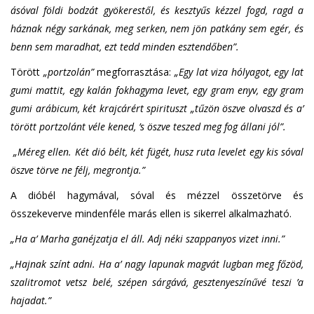
ásóval földi bodzát gyökerestől, és kesztyűs kézzel fogd, ragd a
háznak négy sarkának, meg serken, nem jön patkány sem egér, és
benn sem maradhat, ezt tedd minden esztendőben”.
Törött
„portzolán”
megforrasztása:
„Egy lat viza hólyagot, egy lat
gumi mattit, egy kalán fokhagyma levet, egy gram enyv, egy gram
gumi arábicum, két krajcárért spirituszt „tűzön öszve olvaszd és a’
törött portzolánt véle kened, ’s öszve teszed meg fog állani jól”.
„Méreg ellen. Két dió bélt, két fügét, husz ruta levelet egy kis sóval
öszve törve ne félj, megrontja.”
A dióbél hagymával, sóval és mézzel összetörve és
összekeverve mindenféle marás ellen is sikerrel alkalmazható.
„Ha a’ Marha ganéjzatja el áll. Adj néki szappanyos vizet inni.”
„Hajnak színt adni. Ha a’ nagy lapunak magvát lugban meg főzöd,
szalitromot vetsz belé, szépen sárgává, gesztenyeszínűvé teszi ’a
hajadat.”