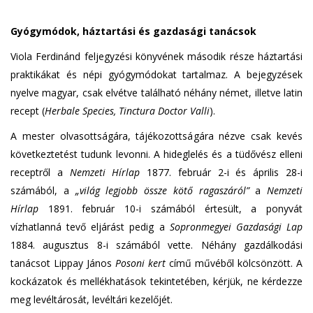
Gyógymódok, háztartási és gazdasági tanácsok
Viola Ferdinánd feljegyzési könyvének második része háztartási
praktikákat és népi gyógymódokat tartalmaz. A bejegyzések
nyelve magyar, csak elvétve található néhány német, illetve latin
recept (
Herbale Species, Tinctura Doctor Valli
).
A mester olvasottságára, tájékozottságára nézve csak kevés
következtetést tudunk levonni. A hideglelés és a tüdővész elleni
receptről a
Nemzeti Hírlap
1877. február 2-i és április 28-i
számából, a
„világ legjobb össze kötő ragaszáról”
a
Nemzeti
Hírlap
1891. február 10-i számából értesült, a ponyvát
vízhatlanná tevő eljárást pedig a
Sopronmegyei Gazdasági Lap
1884. augusztus 8-i számából vette. Néhány gazdálkodási
tanácsot Lippay János
Posoni kert
című művéből kölcsönzött. A
kockázatok és mellékhatások tekintetében, kérjük, ne kérdezze
meg levéltárosát, levéltári kezelőjét.