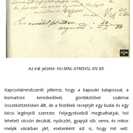
Az irat jelzete:
HU-MNL-GYMSVSL-XIV.89.
Kapcsolatrendszerét jellemzi, hogy a kapuvári kalapossal, a
kismartoni kereskedővel, gombkötővel szakmai
összeköttetésben állt, de a festékek receptjét egy budai és egy
bécsi legénytől szerezte. Feljegyzéseiből megtudhatjuk, hol
lehetett olcsón deszkát, nyúlszőrt, gyapjút stb. venni, és mikor
melyik vásárban járt, esetenként azt is, hogy mit vett.