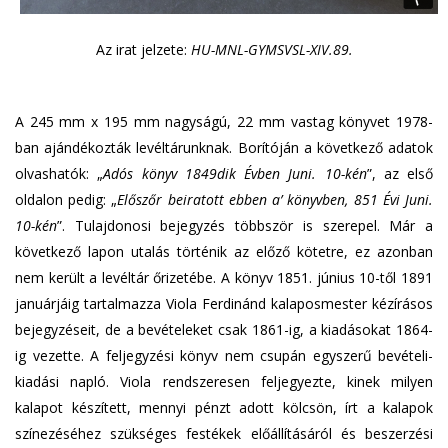
Az irat jelzete:
HU-MNL-GYMSVSL-XIV.89.
A 245 mm x 195 mm nagyságú, 22 mm vastag könyvet 1978-
ban ajándékozták levéltárunknak. Borítóján a következő adatok
olvashatók: „
Adós könyv 1849dik Évben Juni. 10-kén
”, az első
oldalon pedig: „
Előszőr beiratott ebben a’ könyvben, 851 Évi Juni.
10-kén
”. Tulajdonosi bejegyzés többször is szerepel. Már a
következő lapon utalás történik az előző kötetre, ez azonban
nem került a levéltár őrizetébe. A könyv 1851. június 10-től 1891
januárjáig tartalmazza Viola Ferdinánd kalaposmester kézírásos
bejegyzéseit, de a bevételeket csak 1861-ig, a kiadásokat 1864-
ig vezette. A feljegyzési könyv nem csupán egyszerű bevételi-
kiadási napló. Viola rendszeresen feljegyezte, kinek milyen
kalapot készített, mennyi pénzt adott kölcsön, írt a kalapok
színezéséhez szükséges festékek előállításáról és beszerzési