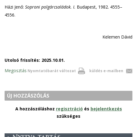
Házi Jenő:
Soproni polgárcsaládok. I.
Budapest, 1982. 4555–
4556.
Kelemen Dávid
Utolsó frissítés:
2025.10.01.
Megosztás
Nyomtatóbarát változat
küldés e-mailben
ÚJ HOZZÁSZÓLÁS
A hozzászóláshoz
regisztráció
és
bejelentkezés
szükséges