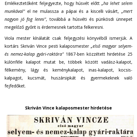
Emlékeztetőként feljegyezte, hogy húsvét előtt
„ha lehet selem
munkával”
el ne mulassza a pápai és a kiscelli vásárt,
„mert
nagyon jó fog lenni”
, továbbá a húsvéti és pünkösdi ünnepet
megelőző győrit is érdemesnek tartotta felkeresni.
Viola mester kínálatát csak feljegyzési könyvéből ismerjük. A
kortárs Skriván Vince pesti kalaposmester
„első magyar selyem-
és nemez-kalap gyári-raktára”
1867-ben közzétett hirdetése 25
különféle kalapot mutat be, többek között vadász-kalapot,
félkemény, lágy és keménykalapot, inas-kalapot, kocsis-
kalpagot, kucsmát, huszársipkát és gyermekeknek való
fejfedőket.
Skriván Vince kalaposmester hirdetése