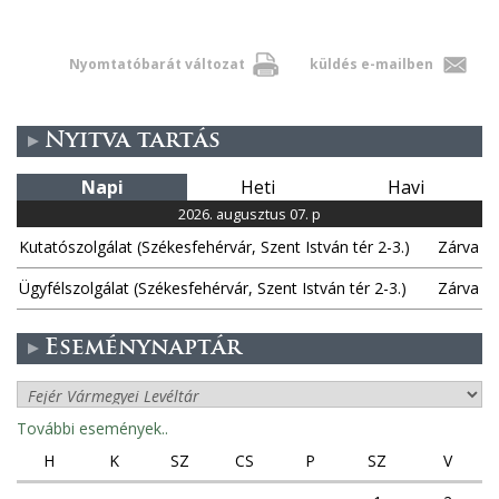
Nyomtatóbarát változat
küldés e-mailben
Nyitva tartás
Napi
Heti
Havi
2026. augusztus 07. p
Kutatószolgálat (Székesfehérvár, Szent István tér 2-3.)
Zárva
Ügyfélszolgálat (Székesfehérvár, Szent István tér 2-3.)
Zárva
Eseménynaptár
További események..
H
K
SZ
CS
P
SZ
V