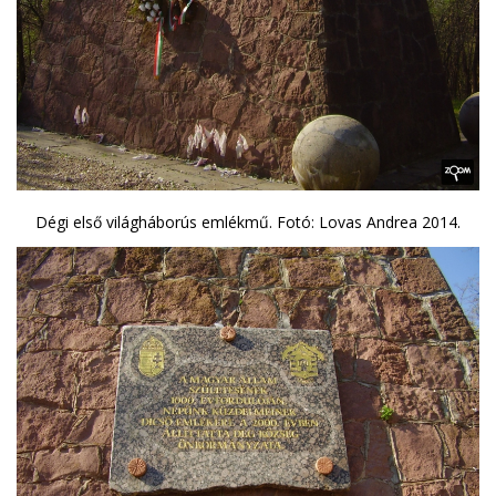
Dégi első világháborús emlékmű. Fotó: Lovas Andrea 2014.