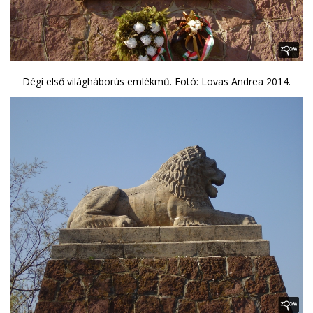
Dégi első világháborús emlékmű. Fotó: Lovas Andrea 2014.