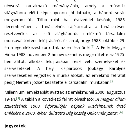
névsorát tartalmazó márványtábla, amely a második
világháború előtti képeslapokon jól látható, a háború során
megsemmisült. Több mint hat évtizeddel később, 1988.
decemberében a tanácselnök tájékoztatta a tanácsülésen
résztvevőket az első világháborús emlékmű társadalmi
munkával történt felújításáról, és arról, hogy 1988. október 29-
[1]
én megemlékezést tartottak az emlékműnél.
A Fejér Megyei
Hírlap 1988. november 2-án név szerint is megemlítette az 1925-
ben állított alkotás felújításában részt vett személyeket és
szervezeteket. A helyi kisiparosok Jobbágy Károlyné
szervezésében végezték a munkálatokat, az emlékmű feliratát
[2]
pedig Németh József készítette el társadalmi munkában.
Millenniumi emléktáblát avattak az emlékműnél 2000. augusztus
[3]
19-én.
A táblán a következő felirat olvasható: „
A magyar állam
születésének 1000. évfordulóján népünk küzdelmeinek dicső
[4]
emlékére a 2000. évben állíttatta Dég község Önkormányzata”.
Jegyzetek