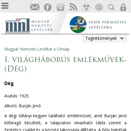
Tagintézmények
Magyar Nemzeti Levéltár
»
Címlap
Jelenlegi
I. világháborús emlékművek
hely
(Dég)
Dég
Avatás: 1925
Alkotó: Burján Jenő
A dégi Gillányi-hegyen található emlékművet, amit Burján Jenő
kőfaragó készített, a talapzaton olvasható tábla szerint a
Festetics család és a község lakossága állíttatta. A hősi halottak