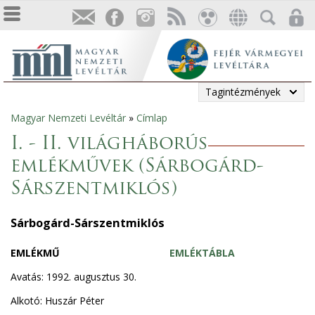
Tagintézmények
Magyar Nemzeti Levéltár
»
Címlap
Jelenlegi
I. - II. világháborús
hely
emlékművek (Sárbogárd-
Sárszentmiklós)
Sárbogárd-Sárszentmiklós
EMLÉKMŰ
EMLÉKTÁBLA
Avatás: 1992. augusztus 30.
Alkotó: Huszár Péter