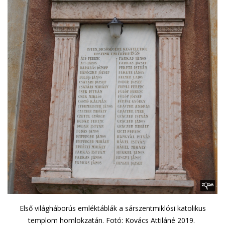
Első világháborús emléktáblák a sárszentmiklósi katolikus
templom homlokzatán. Fotó: Kovács Attiláné 2019.