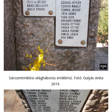
Sárszentmiklósi világháborús emlékmű. Fotó: Gulyás Anita
2019.