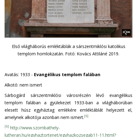
Első világháborús emléktáblák a sárszentmiklósi katolikus
templom homlokzatán. Fotó: Kovács Attiláné 2019.
Avatás: 1933 -
Evangélikus templom falában
Alkotó: nem ismert
Sárbogárd sárszentmiklósi városrészén lévő evangélikus
templom falában a gyülekezet 1933-ban a világháborúban
elesett húsz egyháztag emlékére emléktáblát helyezett el,
[6]
amelynek alkotója azonban nem ismert.
[6]
http://www.szombathely-
lutheran.hu/egyhaztortenet/egyhazkozsegab11-11.html?