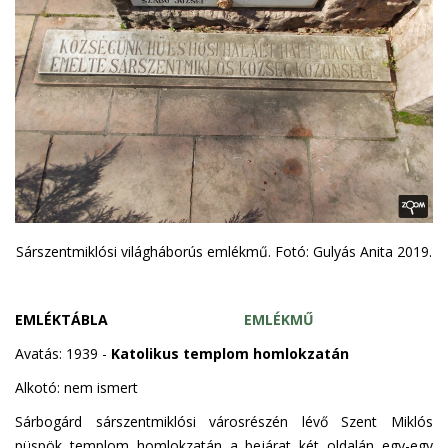
Sárszentmiklósi világháborús emlékmű. Fotó: Gulyás Anita 2019.
EMLÉKTÁBLA
EMLÉKMŰ
Avatás: 1939 -
Katolikus templom homlokzatán
Alkotó: nem ismert
Sárbogárd sárszentmiklósi városrészén lévő Szent Miklós
püspök templom homlokzatán a bejárat két oldalán egy-egy