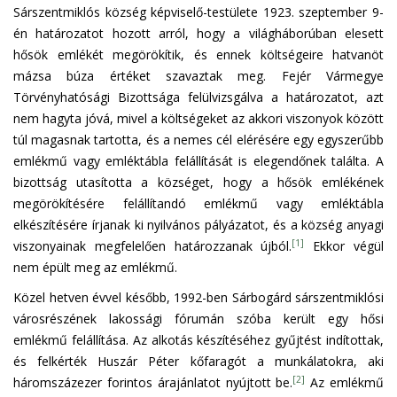
Sárszentmiklós község képviselő-testülete 1923. szeptember 9-
én határozatot hozott arról, hogy a világháborúban elesett
hősök emlékét megörökítik, és ennek költségeire hatvanöt
mázsa búza értéket szavaztak meg. Fejér Vármegye
Törvényhatósági Bizottsága felülvizsgálva a határozatot, azt
nem hagyta jóvá, mivel a költségeket az akkori viszonyok között
túl magasnak tartotta, és a nemes cél elérésére egy egyszerűbb
emlékmű vagy emléktábla felállítását is elegendőnek találta. A
bizottság utasította a községet, hogy a hősök emlékének
megörökítésére felállítandó emlékmű vagy emléktábla
elkészítésére írjanak ki nyilvános pályázatot, és a község anyagi
[1]
viszonyainak megfelelően határozzanak újból.
Ekkor végül
nem épült meg az emlékmű.
Közel hetven évvel később, 1992-ben Sárbogárd sárszentmiklósi
városrészének lakossági fórumán szóba került egy hősi
emlékmű felállítása. Az alkotás készítéséhez gyűjtést indítottak,
és felkérték Huszár Péter kőfaragót a munkálatokra, aki
[2]
háromszázezer forintos árajánlatot nyújtott be.
Az emlékmű