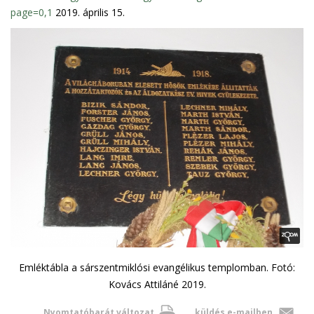
page=0,1
2019. április 15.
Emléktábla a sárszentmiklósi evangélikus templomban. Fotó:
Kovács Attiláné 2019.
Nyomtatóbarát változat
küldés e-mailben