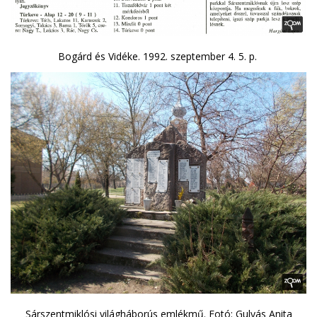
Bogárd és Vidéke. 1992. szeptember 4. 5. p.
Sárszentmiklósi világháborús emlékmű. Fotó: Gulyás Anita