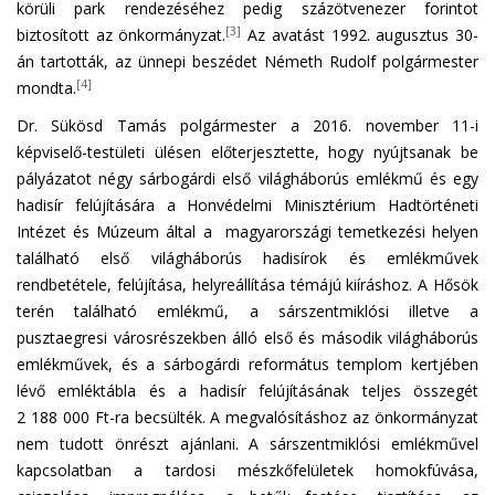
körüli park rendezéséhez pedig százötvenezer forintot
[3]
biztosított az önkormányzat.
Az avatást 1992. augusztus 30-
án tartották, az ünnepi beszédet Németh Rudolf polgármester
[4]
mondta.
Dr. Sükösd Tamás polgármester a 2016. november 11-i
képviselő-testületi ülésen előterjesztette, hogy nyújtsanak be
pályázatot négy sárbogárdi első világháborús emlékmű és egy
hadisír felújítására a Honvédelmi Minisztérium Hadtörténeti
Intézet és Múzeum által a magyarországi temetkezési helyen
található első világháborús hadisírok és emlékművek
rendbetétele, felújítása, helyreállítása témájú kiíráshoz. A Hősök
terén található emlékmű, a sárszentmiklósi illetve a
pusztaegresi városrészekben álló első és második világháborús
emlékművek, és a sárbogárdi református templom kertjében
lévő emléktábla és a hadisír felújításának teljes összegét
2 188 000 Ft-ra becsülték. A megvalósításhoz az önkormányzat
nem tudott önrészt ajánlani. A sárszentmiklósi emlékművel
kapcsolatban a tardosi mészkőfelületek homokfúvása,