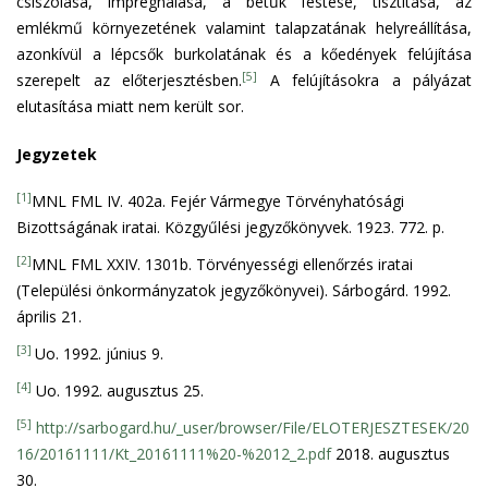
csiszolása, impregnálása, a betűk festése, tisztítása, az
emlékmű környezetének valamint talapzatának helyreállítása,
azonkívül a lépcsők burkolatának és a kőedények felújítása
[5]
szerepelt az előterjesztésben.
A felújításokra a pályázat
elutasítása miatt nem került sor.
Jegyzetek
[1]
MNL FML IV. 402a. Fejér Vármegye Törvényhatósági
Bizottságának iratai. Közgyűlési jegyzőkönyvek. 1923. 772. p.
[2]
MNL FML XXIV. 1301b. Törvényességi ellenőrzés iratai
(Települési önkormányzatok jegyzőkönyvei). Sárbogárd. 1992.
április 21.
[3]
Uo. 1992. június 9.
[4]
Uo. 1992. augusztus 25.
[5]
http://sarbogard.hu/_user/browser/File/ELOTERJESZTESEK/20
16/20161111/Kt_20161111%20-%2012_2.pdf
2018. augusztus
30.