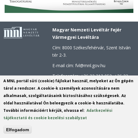
Magyar Nemzeti Levéltár Fejér
Vármegyei Levéltára
Cím: 8000 Székesfehérvár, Szent István
tér 2-3.
E-mail cím: fvl@mnl.gov.hu
Telefonszám: +36 22 313 052, +36 22
A MNL portál süti (cookie) fájlokat használ, melyeket az Ön gépén
312 123
tárol a rendszer. A cookie-k személyek azonosítására nem
Hivatali kapu azonosító: MNLFML
alkalmasak, szolgáltatásaink biztosításához szükségesek. Az
KRID: 253813110
oldal használatával Ön beleegyezik a cookie-k használatába.
További információért kérjük, olvassa el:
Adatkezelési
Hivatali kapu - Központi Érkeztetési
tájékoztató és cookie kezelési szabályzat
rendszer (KÉR) azonosító: MNL FML
KRID: 113809158
Elfogadom