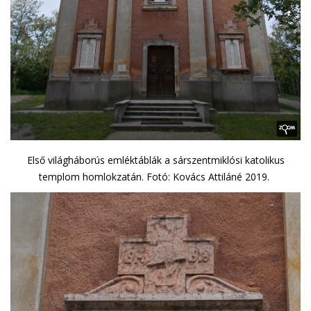
Első világháborús emléktáblák a sárszentmiklósi katolikus
templom homlokzatán. Fotó: Kovács Attiláné 2019.