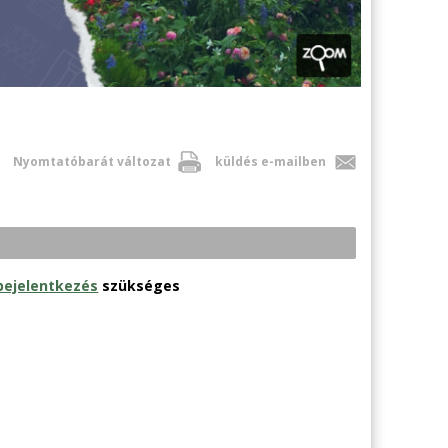
Nyomtatóbarát változat
küldés e-mailben
bejelentkezés
szükséges