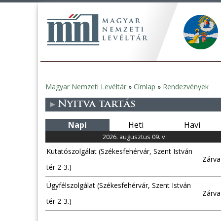
Magyar Nemzeti Levéltár
»
Címlap
»
Rendezvények
Jelenlegi
Nyitva tartás
hely
Napi
Heti
Havi
2026. augusztus 09. v
Kutatószolgálat (Székesfehérvár, Szent István
Zárva
tér 2-3.)
Ügyfélszolgálat (Székesfehérvár, Szent István
Zárva
tér 2-3.)