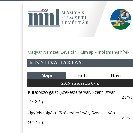
Magyar Nemzeti Levéltár
»
Címlap
»
Intézményi hírek
Jelenlegi
Nyitva tartás
hely
Napi
Heti
Havi
2026. augusztus 07. p
Kutatószolgálat (Székesfehérvár, Szent István
Zárva
tér 2-3.)
Ügyfélszolgálat (Székesfehérvár, Szent István
Zárva
tér 2-3.)