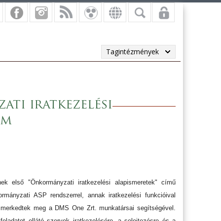
Tagintézmények
ti iratkezelési
am
ek első "Önkormányzati iratkezelési alapismeretek" című
mányzati ASP rendszerrel, annak iratkezelési funkcióival
g) ismerkedtek meg a DMS One Zrt. munkatársai segítségével.
eladatot ellátó szervek iratkezelésére, a selejtezésre és a