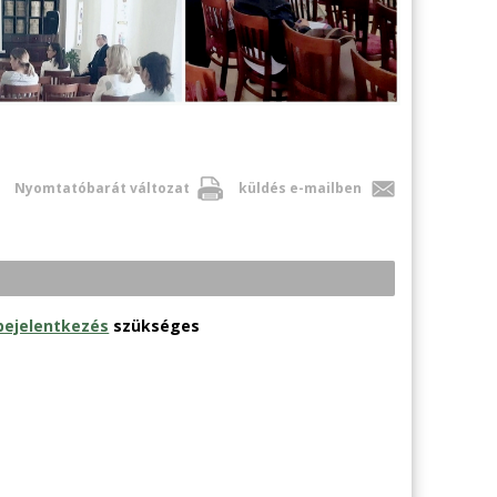
Nyomtatóbarát változat
küldés e-mailben
bejelentkezés
szükséges