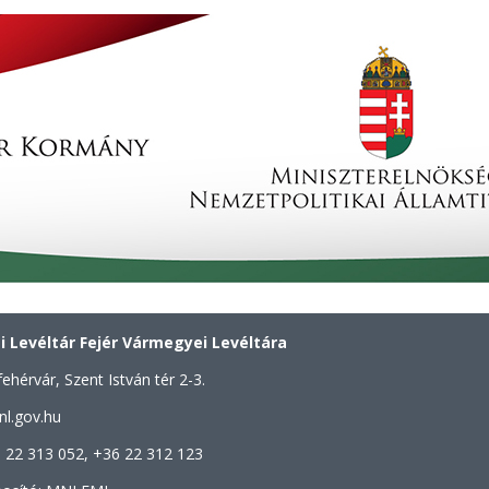
 Levéltár Fejér Vármegyei Levéltára
ehérvár, Szent István tér 2-3.
nl.gov.hu
 22 313 052, +36 22 312 123