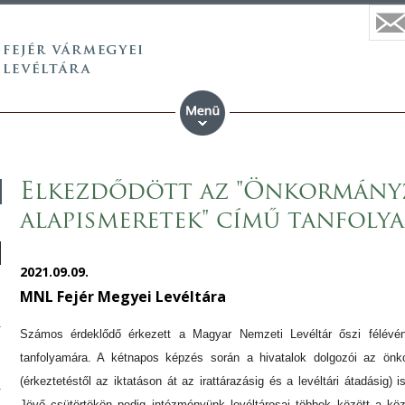
Elkezdődött az "Önkormányza
alapismeretek" című tanfoly
2021.09.09.
MNL Fejér Megyei Levéltára
Számos érdeklődő érkezett a Magyar Nemzeti Levéltár őszi félévén
tanfolyamára. A kétnapos képzés során a hivatalok dolgozói az önkor
(érkeztetéstől az iktatáson át az irattárazásig és a levéltári átadási
Jövő csütörtökön pedig intézményünk levéltárosai többek között a közf