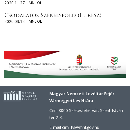
2020.11.27.
MNL OL
Csodálatos Székelyföld (II. rész)
2020.03.12.
MNL OL
Magyar Nemzeti Levéltár Fejér
Vármegyei Levéltára
Cím: 8000 Székesfehérvár, Szent István
tér 2-3.
E-mail cím: fvl@mnl.gov.hu