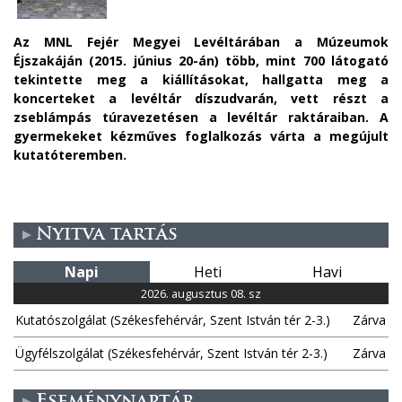
Az MNL Fejér Megyei Levéltárában a Múzeumok
Éjszakáján (2015. június 20-án) több, mint 700 látogató
tekintette meg a kiállításokat, hallgatta meg a
koncerteket a levéltár díszudvarán, vett részt a
zseblámpás túravezetésen a levéltár raktáraiban. A
gyermekeket kézműves foglalkozás várta a megújult
kutatóteremben.
Nyitva tartás
Napi
Heti
Havi
2026. augusztus 08. sz
Kutatószolgálat (Székesfehérvár, Szent István tér 2-3.)
Zárva
Ügyfélszolgálat (Székesfehérvár, Szent István tér 2-3.)
Zárva
Eseménynaptár