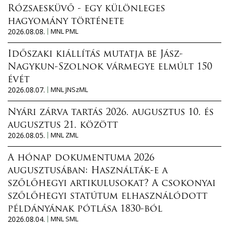
Rózsaesküvő - egy különleges
hagyomány története
2026.08.08.
MNL PML
Időszaki kiállítás mutatja be Jász-
Nagykun-Szolnok vármegye elmúlt 150
évét
2026.08.07.
MNL JNSzML
Nyári zárva tartás 2026. augusztus 10. és
augusztus 21. között
2026.08.05.
MNL ZML
A hónap dokumentuma 2026
augusztusában: Használták-e a
szőlőhegyi artikulusokat? A csokonyai
szőlőhegyi statútum elhasználódott
példányának pótlása 1830-ból
2026.08.04.
MNL SML