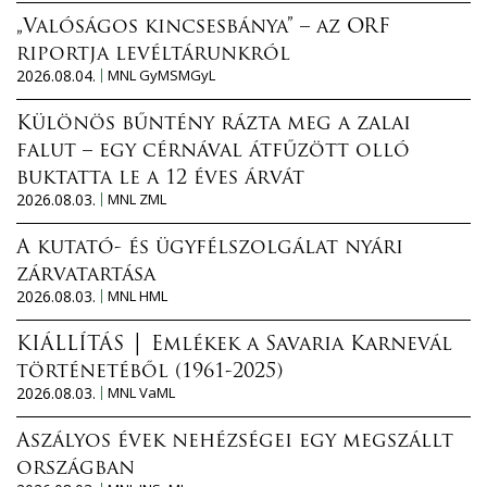
„Valóságos kincsesbánya” – az ORF
riportja levéltárunkról
2026.08.04.
MNL GyMSMGyL
Különös bűntény rázta meg a zalai
falut – egy cérnával átfűzött olló
buktatta le a 12 éves árvát
2026.08.03.
MNL ZML
A kutató- és ügyfélszolgálat nyári
zárvatartása
2026.08.03.
MNL HML
KIÁLLÍTÁS │ Emlékek a Savaria Karnevál
történetéből (1961-2025)
2026.08.03.
MNL VaML
Aszályos évek nehézségei egy megszállt
országban