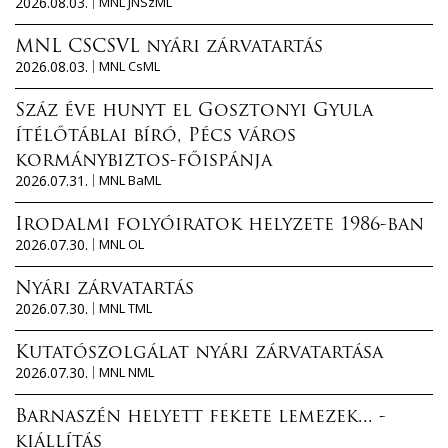
2026.08.03.
MNL JNSzML
MNL CSCSVL nyári zárvatartás
2026.08.03.
MNL CsML
Száz éve hunyt el Gosztonyi Gyula
ítélőtáblai bíró, Pécs város
kormánybiztos-főispánja
2026.07.31.
MNL BaML
Irodalmi folyóiratok helyzete 1986-ban
2026.07.30.
MNL OL
Nyári zárvatartás
2026.07.30.
MNL TML
Kutatószolgálat nyári zárvatartása
2026.07.30.
MNL NML
Barnaszén helyett fekete lemezek... -
kiállítás