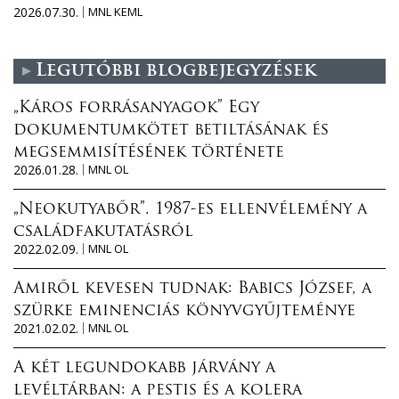
2026.07.30.
MNL KEML
Legutóbbi blogbejegyzések
„Káros forrásanyagok” Egy
dokumentumkötet betiltásának és
megsemmisítésének története
2026.01.28.
MNL OL
„Neokutyabőr”. 1987-es ellenvélemény a
családfakutatásról
2022.02.09.
MNL OL
Amiről kevesen tudnak: Babics József, a
szürke eminenciás könyvgyűjteménye
2021.02.02.
MNL OL
A két legundokabb járvány a
levéltárban: a pestis és a kolera