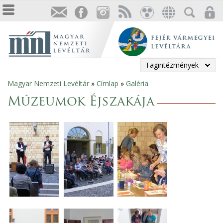
Tagintézmények
Magyar Nemzeti Levéltár
»
Címlap
»
Galéria
Jelenlegi
Múzeumok Éjszakája
hely