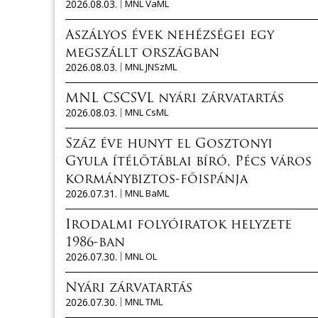
2026.08.03.
MNL VaML
Aszályos évek nehézségei egy
megszállt országban
2026.08.03.
MNL JNSzML
MNL CSCSVL nyári zárvatartás
2026.08.03.
MNL CsML
Száz éve hunyt el Gosztonyi
Gyula ítélőtáblai bíró, Pécs város
kormánybiztos-főispánja
2026.07.31.
MNL BaML
Irodalmi folyóiratok helyzete
1986-ban
2026.07.30.
MNL OL
Nyári zárvatartás
2026.07.30.
MNL TML