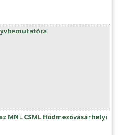
önyvbemutatóra
s az MNL CSML Hódmezővásárhelyi