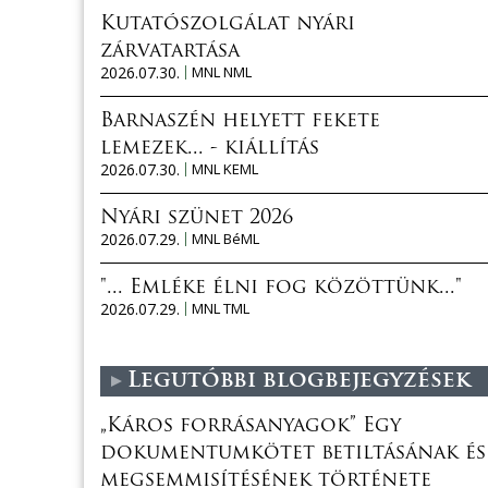
Kutatószolgálat nyári
zárvatartása
2026.07.30.
MNL NML
Barnaszén helyett fekete
lemezek... - kiállítás
2026.07.30.
MNL KEML
Nyári szünet 2026
2026.07.29.
MNL BéML
"... Emléke élni fog közöttünk..."
2026.07.29.
MNL TML
Legutóbbi blogbejegyzések
„Káros forrásanyagok” Egy
dokumentumkötet betiltásának és
megsemmisítésének története