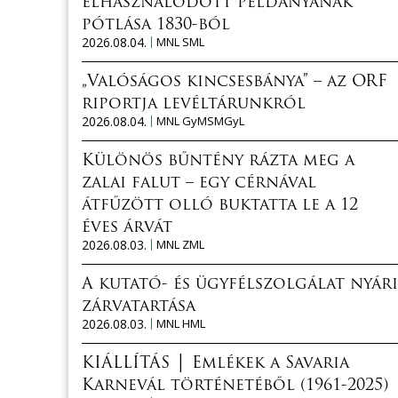
elhasználódott példányának
pótlása 1830-ból
2026.08.04.
MNL SML
„Valóságos kincsesbánya” – az ORF
riportja levéltárunkról
2026.08.04.
MNL GyMSMGyL
Különös bűntény rázta meg a
zalai falut – egy cérnával
átfűzött olló buktatta le a 12
éves árvát
2026.08.03.
MNL ZML
A kutató- és ügyfélszolgálat nyári
zárvatartása
2026.08.03.
MNL HML
KIÁLLÍTÁS │ Emlékek a Savaria
Karnevál történetéből (1961-2025)