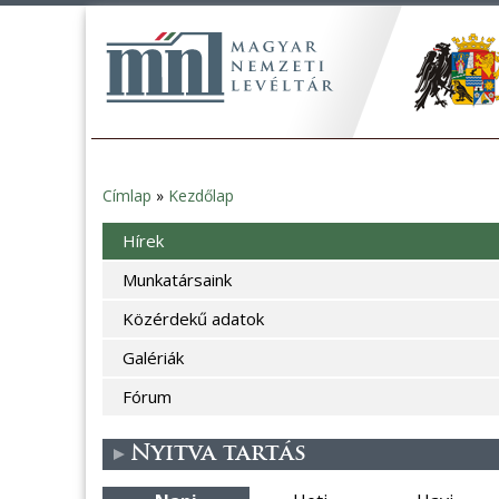
Címlap
»
Kezdőlap
Jelenlegi
Hírek
hely
Munkatársaink
Közérdekű adatok
Galériák
Fórum
Nyitva tartás