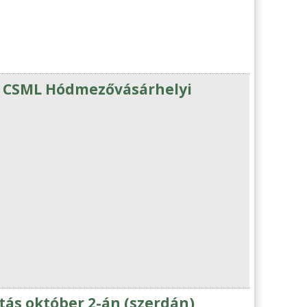
L CSML Hódmezővásárhelyi
ás október 2-án (szerdán)