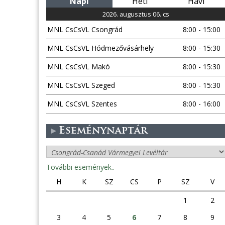
Napi
Heti
Havi
2026. augusztus 06. cs
MNL CsCsVL Csongrád
8:00 - 15:00
MNL CsCsVL Hódmezővásárhely
8:00 - 15:30
MNL CsCsVL Makó
8:00 - 15:30
MNL CsCsVL Szeged
8:00 - 15:30
MNL CsCsVL Szentes
8:00 - 16:00
Eseménynaptár
További események..
H
K
SZ
CS
P
SZ
V
1
2
3
4
5
6
7
8
9