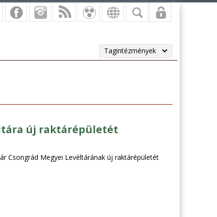
Tagintézmények
tára új raktárépületét
ár Csongrád Megyei Levéltárának új raktárépületét