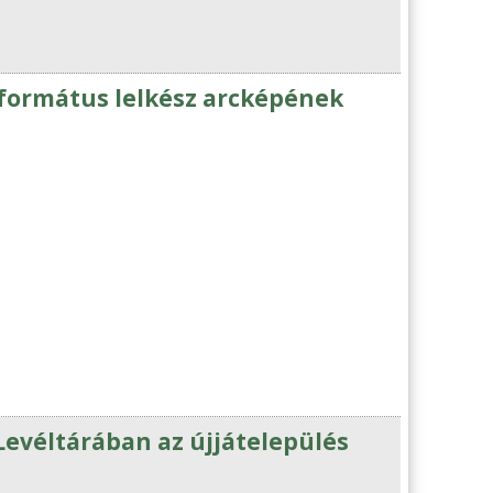
eformátus lelkész arcképének
evéltárában az újjátelepülés