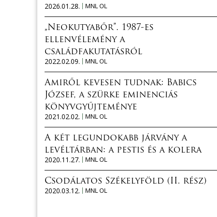
2026.01.28.
MNL OL
„Neokutyabőr”. 1987-es
ellenvélemény a
családfakutatásról
2022.02.09.
MNL OL
Amiről kevesen tudnak: Babics
József, a szürke eminenciás
könyvgyűjteménye
2021.02.02.
MNL OL
A két legundokabb járvány a
levéltárban: a pestis és a kolera
2020.11.27.
MNL OL
Csodálatos Székelyföld (II. rész)
2020.03.12.
MNL OL