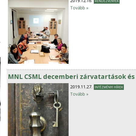
2019.12.16.
RENDEZVÉNYEK
Tovább »
MNL CSML decemberi zárvatartások és 
2019.11.27.
INTÉZMÉNYI HÍREK
Tovább »