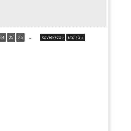
24
25
26
…
következő ›
utolsó »