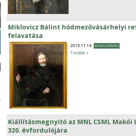
Miklovicz Bálint hódmezővásárhelyi r
felavatása
2019.11.14.
RENDEZVÉNYEK
Tovább »
Kiállításmegnyitó az MNL CSML Makói L
320. évfordulójára