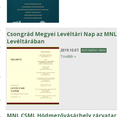
Csongrád Megyei Levéltári Nap az MN
Levéltárában
2019.10.07.
INTÉZMÉNYI HÍREK
Tovább »
MNL CSML Hódmezővásárhely zárvatart