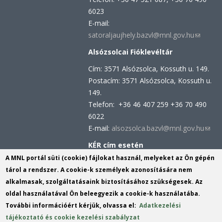
6023
E-mail:
satoraljaujhely.bazvl@mnl.gov.hu
(link
sends
Alsózsolcai Fióklevéltár
e-
Cím: 3571 Alsózsolca, Kossuth u. 149.
mail)
Postacím: 3571 Alsózsolca, Kossuth u.
149.
Telefon: +36 46 407 259 +36 70 490
6022
E-mail:
alsozsolca.bazvl@mnl.gov.hu
(link
send
KÉR cím esetén
e-
KRID azonosító: 113809158
A MNL portál süti (cookie) fájlokat használ, melyeket az Ön gépén
mail)
KÉR azonosító: MNL BAZML
tárol a rendszer. A cookie-k személyek azonosítására nem
alkalmasak, szolgáltatásaink biztosításához szükségesek. Az
oldal használatával Ön beleegyezik a cookie-k használatába.
Hivatali kapu cím:
További információért kérjük, olvassa el:
Adatkezelési
KRID azonosító: 160343931
tájékoztató és cookie kezelési szabályzat