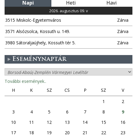
Napi
Heti
Havi
l
2026. augusztus 09. v
3515 Miskolc-Egyetemváros
Zárva
a
3571 Alsózsolca, Kossuth u. 149.
Zárva
k
3980 Sátoraljaújhely, Kossuth tér 5.
Zárva
Eseménynaptár
További események..
H
K
SZ
CS
P
SZ
V
1
2
3
4
5
6
7
8
9
10
11
12
13
14
15
16
17
18
19
20
21
22
23