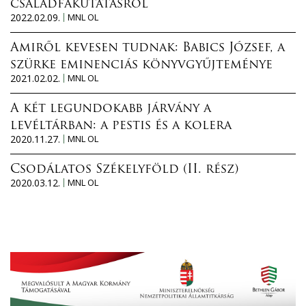
családfakutatásról
2022.02.09.
MNL OL
Amiről kevesen tudnak: Babics József, a
szürke eminenciás könyvgyűjteménye
2021.02.02.
MNL OL
A két legundokabb járvány a
levéltárban: a pestis és a kolera
2020.11.27.
MNL OL
Csodálatos Székelyföld (II. rész)
2020.03.12.
MNL OL