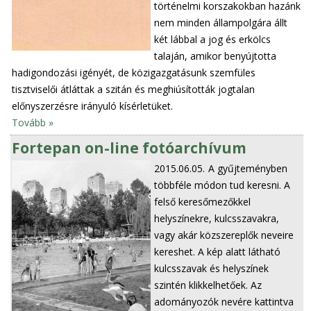
történelmi korszakokban hazánk
nem minden állampolgára állt
két lábbal a jog és erkölcs
talaján, amikor benyújtotta
hadigondozási igényét, de közigazgatásunk szemfüles
tisztviselői átláttak a szitán és meghiúsították jogtalan
előnyszerzésre irányuló kísérletüket.
Tovább »
Fortepan on-line fotóarchívum
2015.06.05.
A gyűjteményben
többféle módon tud keresni. A
felső keresőmezőkkel
helyszínekre, kulcsszavakra,
vagy akár közszereplők neveire
kereshet. A kép alatt látható
kulcsszavak és helyszínek
szintén klikkelhetőek. Az
adományozók nevére kattintva