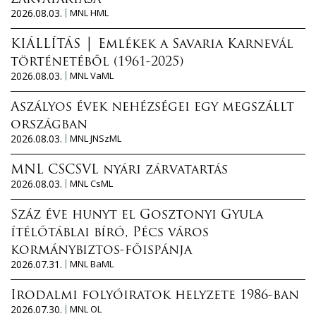
2026.08.03.
MNL HML
KIÁLLÍTÁS │ Emlékek a Savaria Karnevál
történetéből (1961-2025)
2026.08.03.
MNL VaML
Aszályos évek nehézségei egy megszállt
országban
2026.08.03.
MNL JNSzML
MNL CSCSVL nyári zárvatartás
2026.08.03.
MNL CsML
Száz éve hunyt el Gosztonyi Gyula
ítélőtáblai bíró, Pécs város
kormánybiztos-főispánja
2026.07.31.
MNL BaML
Irodalmi folyóiratok helyzete 1986-ban
2026.07.30.
MNL OL