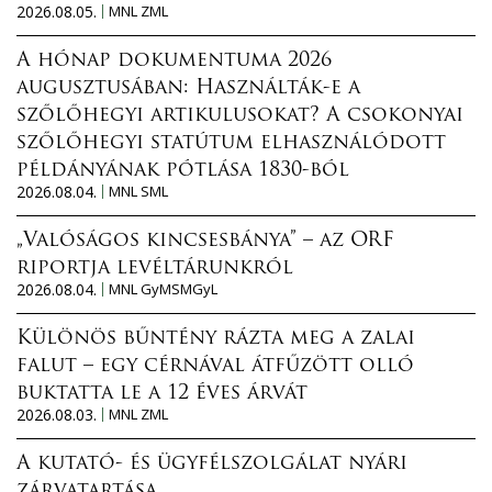
2026.08.05.
MNL ZML
A hónap dokumentuma 2026
augusztusában: Használták-e a
szőlőhegyi artikulusokat? A csokonyai
szőlőhegyi statútum elhasználódott
példányának pótlása 1830-ból
2026.08.04.
MNL SML
„Valóságos kincsesbánya” – az ORF
riportja levéltárunkról
2026.08.04.
MNL GyMSMGyL
Különös bűntény rázta meg a zalai
falut – egy cérnával átfűzött olló
buktatta le a 12 éves árvát
2026.08.03.
MNL ZML
A kutató- és ügyfélszolgálat nyári
zárvatartása