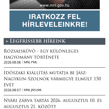
Legfrissebb híreink
Rózsaesküvő - egy különleges
hagyomány története
2026.08.08.
MNL PML
Időszaki kiállítás mutatja be Jász-
Nagykun-Szolnok vármegye elmúlt 150
évét
2026.08.07.
MNL JNSzML
Nyári zárva tartás 2026. augusztus 10. és
augusztus 21. között