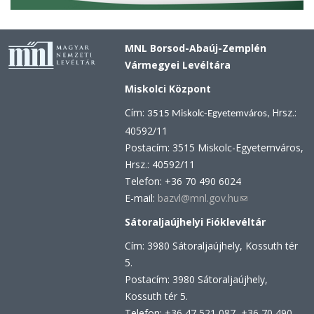
MNL Borsod-Abaúj-Zemplén
Vármegyei Levéltára
Miskolci Központ
Cím:
Hrsz.:
3515 Miskolc-Egyetemváros,
40592/11
Postacím: 3515 Miskolc-Egyetemváros,
Hrsz.: 40592/11
Telefon: +36 70 490 6024
E-mail:
bazvl@mnl.gov.hu
(link
sends
Sátoraljaújhelyi Fióklevéltár
e-
Cím: 3980 Sátoraljaújhely, Kossuth tér
mail)
5.
Postacím: 3980 Sátoraljaújhely,
Kossuth tér 5.
Telefon: +36 47 521 087, +36 70 490