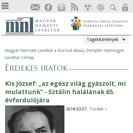
Tagintézmények
Magyar Nemzeti Levéltár
»
Borsod-Abaúj-Zemplén Vármegyei
Jelenlegi
Levéltár Címlap
hely
Érdekes iratok
Kis József: „az egész világ gyászolt, mi
mulattunk” - Sztálin halálának 65.
évfordulójára
2018.03.07.
Tovább »