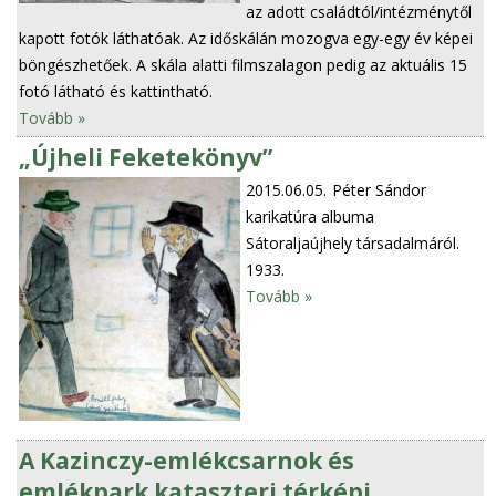
az adott családtól/intézménytől
kapott fotók láthatóak. Az időskálán mozogva egy-egy év képei
böngészhetőek. A skála alatti filmszalagon pedig az aktuális 15
fotó látható és kattintható.
Tovább »
„Újheli Feketekönyv”
2015.06.05.
Péter Sándor
karikatúra albuma
Sátoraljaújhely társadalmáról.
1933.
Tovább »
A Kazinczy-emlékcsarnok és
emlékpark kataszteri térképi