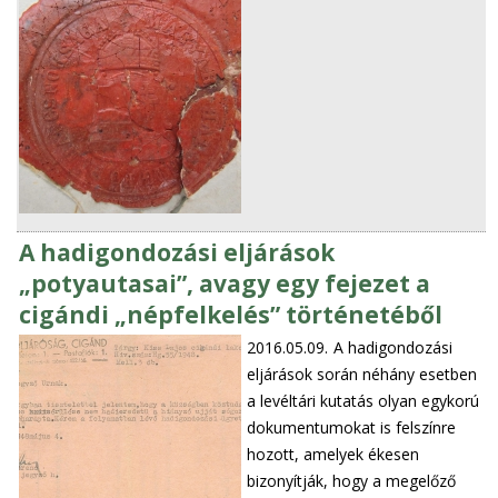
A hadigondozási eljárások
„potyautasai”, avagy egy fejezet a
cigándi „népfelkelés” történetéből
2016.05.09.
A hadigondozási
eljárások során néhány esetben
a levéltári kutatás olyan egykorú
dokumentumokat is felszínre
hozott, amelyek ékesen
bizonyítják, hogy a megelőző