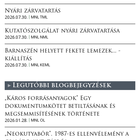
Nyári zárvatartás
2026.07.30.
MNL TML
Kutatószolgálat nyári zárvatartása
2026.07.30.
MNL NML
Barnaszén helyett fekete lemezek... -
kiállítás
2026.07.30.
MNL KEML
Legutóbbi blogbejegyzések
„Káros forrásanyagok” Egy
dokumentumkötet betiltásának és
megsemmisítésének története
2026.01.28.
MNL OL
„Neokutyabőr”. 1987-es ellenvélemény a