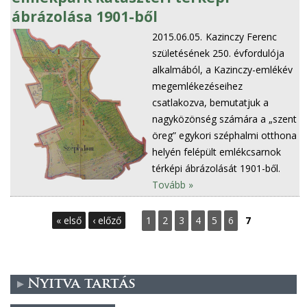
ábrázolása 1901-ből
2015.06.05.
Kazinczy Ferenc
születésének 250. évfordulója
alkalmából, a Kazinczy-emlékév
megemlékezéseihez
csatlakozva, bemutatjuk a
nagyközönség számára a „szent
öreg” egykori széphalmi otthona
helyén felépült emlékcsarnok
térképi ábrázolását 1901-ből.
Tovább »
O
« első
‹ előző
1
2
3
4
5
6
7
l
d
Nyitva tartás
a