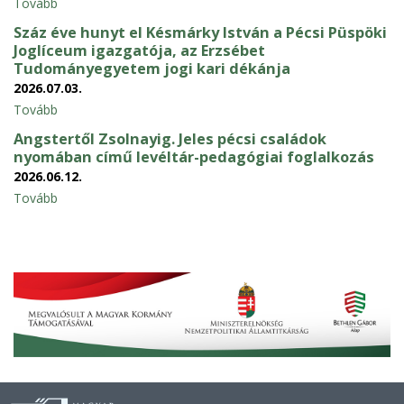
Tovább
Száz éve hunyt el Késmárky István a Pécsi Püspöki
Joglíceum igazgatója, az Erzsébet
Tudományegyetem jogi kari dékánja
2026.07.03.
Tovább
Angstertől Zsolnayig. Jeles pécsi családok
nyomában című levéltár-pedagógiai foglalkozás
2026.06.12.
Tovább