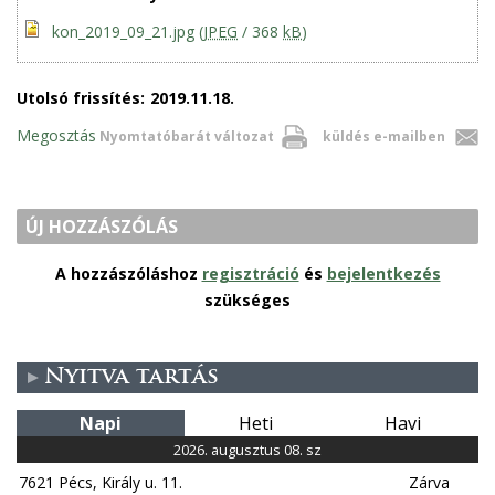
kon_2019_09_21.jpg
(
JPEG
/ 368
kB
)
Utolsó frissítés:
2019.11.18.
Megosztás
Nyomtatóbarát változat
küldés e-mailben
ÚJ HOZZÁSZÓLÁS
A hozzászóláshoz
regisztráció
és
bejelentkezés
szükséges
Nyitva tartás
Napi
Heti
Havi
2026. augusztus 08. sz
7621 Pécs, Király u. 11.
Zárva