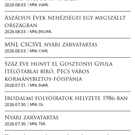
2026.08.03.
MNL VaML
Aszályos évek nehézségei egy megszállt
országban
2026.08.03.
MNL JNSzML
MNL CSCSVL nyári zárvatartás
2026.08.03.
MNL CsML
Száz éve hunyt el Gosztonyi Gyula
ítélőtáblai bíró, Pécs város
kormánybiztos-főispánja
2026.07.31.
MNL BaML
Irodalmi folyóiratok helyzete 1986-ban
2026.07.30.
MNL OL
Nyári zárvatartás
2026.07.30.
MNL TML