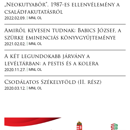
„Neokutyabőr”. 1987-es ellenvélemény a
családfakutatásról
2022.02.09.
MNL OL
Amiről kevesen tudnak: Babics József, a
szürke eminenciás könyvgyűjteménye
2021.02.02.
MNL OL
A két legundokabb járvány a
levéltárban: a pestis és a kolera
2020.11.27.
MNL OL
Csodálatos Székelyföld (II. rész)
2020.03.12.
MNL OL