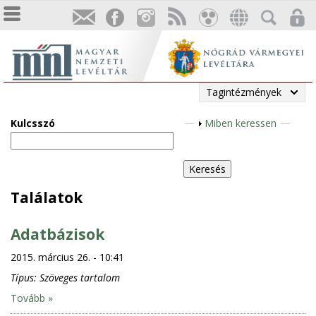
Tagintézmények
Kulcsszó
M
Miben keressen
e
g
j
e
Találatok
l
e
Adatbázisok
n
2015. március 26. - 10:41
í
t
Típus:
Szöveges tartalom
é
Tovább »
s