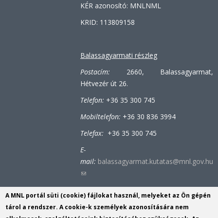
KÉR azonosító: MNLNML
KRID: 113809158
Balassagyarmati részleg
Postacím:
2660, Balassagyarmat,
Hétvezér út 26.
Telefon:
+36 35 300 745
Mobiltelefon:
+36 30 836 3994
Telefax:
+36 35 300 745
E-
mail:
balassagyarmat.kutatas@mnl.gov.hu
(link
sends
A MNL portál süti (cookie) fájlokat használ, melyeket az Ön gépén
e-
Bátonyterenyei-tiribesi részleg
tárol a rendszer. A cookie-k személyek azonosítására nem
mail)