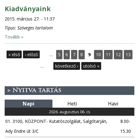
Kiadványaink
2015. március 27. - 11:37
Típus:
Szöveges tartalom
Tovább »
O
« első
‹ előző
…
5
6
7
8
9
10
11
12
13
l
…
következő ›
utolsó »
d
Nyitva tartás
a
Napi
Heti
Havi
l
2026. augusztus 06. cs
a
01. 3100, KÖZPONT- Kutatószolgálat, Salgótarján,
8.00-
k
Ady Endre út 3/C
15.30