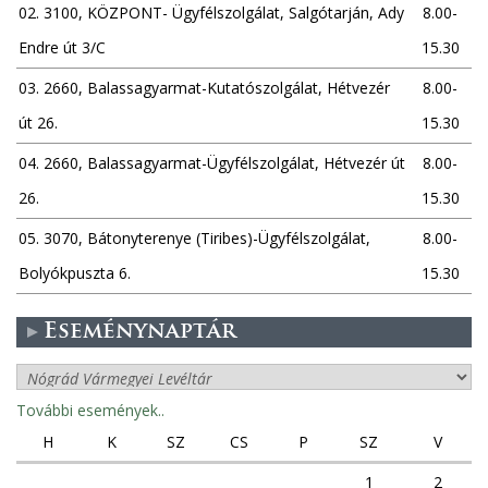
02. 3100, KÖZPONT- Ügyfélszolgálat, Salgótarján, Ady
8.00-
Endre út 3/C
15.30
03. 2660, Balassagyarmat-Kutatószolgálat, Hétvezér
8.00-
út 26.
15.30
04. 2660, Balassagyarmat-Ügyfélszolgálat, Hétvezér út
8.00-
26.
15.30
05. 3070, Bátonyterenye (Tiribes)-Ügyfélszolgálat,
8.00-
Bolyókpuszta 6.
15.30
Eseménynaptár
További események..
H
K
SZ
CS
P
SZ
V
1
2