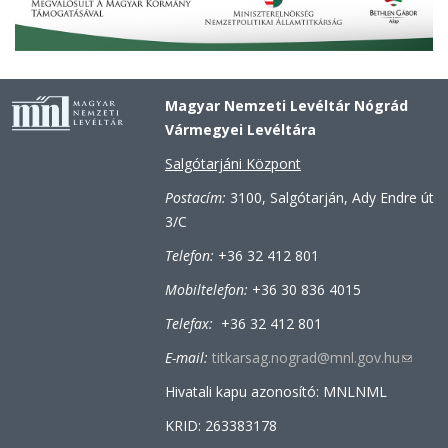
Magyar Nemzeti Levéltár Nógrád
Vármegyei Levéltára
Salgótarjáni Központ
Postacím:
3100, Salgótarján, Ady Endre út
3/C
Telefon:
+36 32 412 801
Mobiltelefon:
+36 30 836 4015
Telefax:
+36 32 412 801
E-mail:
titkarsag.nograd@mnl.gov.hu
(link
sends
Hivatali kapu azonosító: MNLNML
e-
KRID: 263383178
mail)