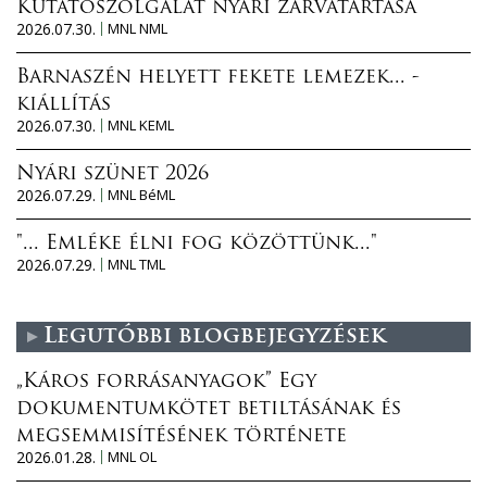
Kutatószolgálat nyári zárvatartása
2026.07.30.
MNL NML
Barnaszén helyett fekete lemezek... -
kiállítás
2026.07.30.
MNL KEML
Nyári szünet 2026
2026.07.29.
MNL BéML
"... Emléke élni fog közöttünk..."
2026.07.29.
MNL TML
Legutóbbi blogbejegyzések
„Káros forrásanyagok” Egy
dokumentumkötet betiltásának és
megsemmisítésének története
2026.01.28.
MNL OL