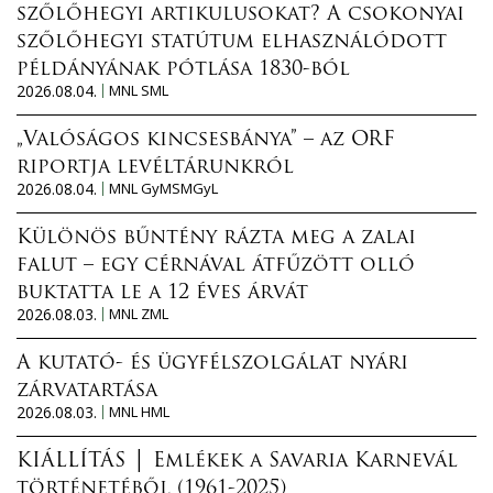
szőlőhegyi artikulusokat? A csokonyai
szőlőhegyi statútum elhasználódott
példányának pótlása 1830-ból
2026.08.04.
MNL SML
„Valóságos kincsesbánya” – az ORF
riportja levéltárunkról
2026.08.04.
MNL GyMSMGyL
Különös bűntény rázta meg a zalai
falut – egy cérnával átfűzött olló
buktatta le a 12 éves árvát
2026.08.03.
MNL ZML
A kutató- és ügyfélszolgálat nyári
zárvatartása
2026.08.03.
MNL HML
KIÁLLÍTÁS │ Emlékek a Savaria Karnevál
történetéből (1961-2025)