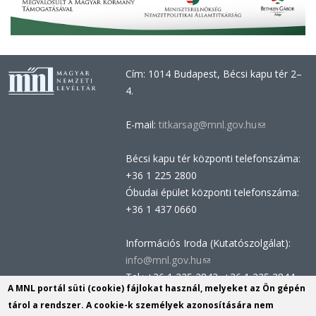
Cím: 1014 Budapest, Bécsi kapu tér 2–
4.
E-mail:
titkarsag@mnl.gov.hu
(link
sends
Bécsi kapu tér központi telefonszáma:
e-
+36 1 225 2800
mail)
Óbudai épület központi telefonszáma:
+36 1 437 0660
Információs Iroda (Kutatószolgálat):
info@mnl.gov.hu
(link
Tel.: +36 1 225 2843, +36 1 225 2844
sends
A MNL portál süti (cookie) fájlokat használ, melyeket az Ön gépén
Postacím: 1014 Budapest, Bécsi kapu
e-
tárol a rendszer. A cookie-k személyek azonosítására nem
tér 2-4.
mail)