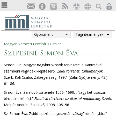
Gyorsmenü
Tagintézmények
Magyar Nemzeti Levéltár
»
Címlap
Jelenlegi
Szepesiné Simon Éva
hely
Simon Éva: Magyar nagybirtokosok tervezetei a Kanizsával
szembeni végvidék kiépítéséről.
Zalai történeti tanulmányok.
Szerk. Káli Csaba. Zalaegerszeg, 1997. (Zalai Gyűjtemény, 42.)
61–86.
Simon Éva: Zalalövő története 1566–1690. „Nagy két császár
birodalmi között.”
Zalalövő története az ókortól napjainkig.
Szerk.
Molnár András. Zalalövő, 1998. 105–56.
Sz. Simon Éva: Zsidó epizód az „oszmán válság” idején. „Kira”-