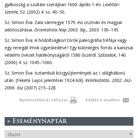
gyilkosság a szultáni szerájban 1600. április 1-én.
Levéltári
Szemle,
52. (2002) 4. sz. 40–50.
Sz. Simon Éva: Zala vármegye 1579. évi oszmán és magyar
adóösszírásai.
Orientalista Nap 2003.
Bp., 2003. 136–145.
Sz. Simon Éva: A hódoltságkori török paleográfia tréfája vagy
egy renegát írnok ügyeskedése? Egy különleges forrás a kanizsai
védelmi övezet hatékonyságáról 1586 őszéről.
Századok
, 140.
(2006) 4. sz. 1045–1060.
Sz. Simon Éva: Isztambuli közgyűjtemények az I. világháború
után. (Fekete Lajos jelentései 1924-ből).
Keletkutatás. 2002. ősz–
2006. ősz
(2007) 215–228.
Nyomtatóbarát változat
küldés e-mailben
Eseménynaptár