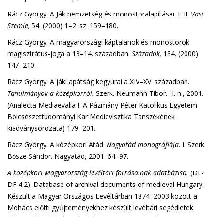
Rácz György: A Ják nemzetség és monostoralapításai. I–II.
Vasi
Szemle,
54. (2000) 1–2. sz. 159–180.
Rácz György: A magyarországi káptalanok és monostorok
magisztrátus-joga a 13–14. században.
Századok,
134. (2000)
147–210.
Rácz György: A jáki apátság kegyurai a XIV–XV. században.
Tanulmányok a középkorról
.
Szerk. Neumann Tibor. H. n., 2001.
(Analecta Mediaevalia I. A Pázmány Péter Katolikus Egyetem
Bölcsészettudományi Kar Medievisztika Tanszékének
kiadványsorozata) 179–201.
Rácz György: A középkori Atád.
Nagyatád monográfiája
. I. Szerk.
Bősze Sándor. Nagyatád, 2001. 64–97.
A középkori Magyarország levéltári forrásainak adatbázisa.
(DL-
DF 4.2). Database of archival documents of medieval Hungary.
Készült a Magyar Országos Levéltárban 1874–2003 között a
Mohács előtti gyűjteményekhez készült levéltári segédletek