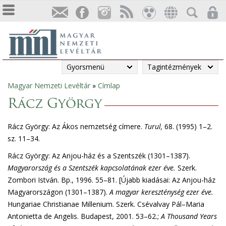
Gyorsmenü
Tagintézmények
Magyar Nemzeti Levéltár
»
Címlap
Jelenlegi
Rácz György
hely
Rácz György: Az Ákos nemzetség címere.
Turul,
68. (1995) 1–2.
sz. 11–34.
Rácz György: Az Anjou-ház és a Szentszék (1301–1387).
Magyarország és a Szentszék kapcsolatának ezer éve
.
Szerk.
Zombori István. Bp., 1996. 55–81. [Újabb kiadásai: Az Anjou-ház
Magyarországon (1301–1387).
A magyar kereszténység ezer éve
.
Hungariae Christianae Millenium. Szerk. Csévalvay Pál–Maria
Antonietta de Angelis. Budapest, 2001. 53–62.;
A Thousand Years