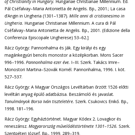
of Christianity in Hungary
.
Hungariae Christianae Millennium. Ed.
Pál Cséfalvay–Maria Antonietta de Angelis. Bp., 2001.; La casa
d’Angin in Ungheria (1301–1387).
Mille anni di cristianesimo in
Ungheria.
Hungariae Christianae Millennium. A cura di Pál
Cséfalvay–Maria Antonietta de Angelis. Bp., 2001. (Edizione della
Conferenza Episcopale Ungherese) 53–62.]
Rácz György: Pannonhalma és Ják. Egy királyi és egy
magánkegyúri bencés monostor a középkorban. Mons Sacer
996–1996.
Pannonhalma ezer éve
.
I–III. Szerk. Takács Imre–
Monostori Martina–Szovák Kornél. Pannonhalma, 1996. I. köt.
527–537.
Rácz György: A Magyar Országos Levéltárban őrzött 1526 előtti
levéltári anyag épülő adatbázisa. Beszámoló és javaslat.
Tanulmányok Borsa Iván tiszteletére
.
Szerk. Csukovics Enikő. Bp.,
1998. 181–196.
Rácz György: Egyháztörténet. Magyar Kódex 2. Lovagkor és
reneszánsz.
Magyarország művelődéstörténete 1301–1526
.
Szerk.
Szentpéteri József. Bp., 1999. 289–319.