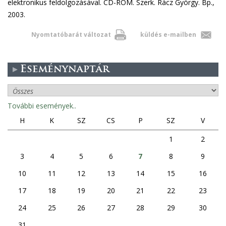
elektronikus feldolgozásával. CD-ROM. Szerk. Rácz György. Bp.,
2003.
Nyomtatóbarát változat
küldés e-mailben
Eseménynaptár
További események..
H
K
SZ
CS
P
SZ
V
1
2
3
4
5
6
7
8
9
10
11
12
13
14
15
16
17
18
19
20
21
22
23
24
25
26
27
28
29
30
31