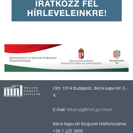
Cím: 1014 Budapest, Bécsi kapu tér 2–
4.
E-mail:
titkarsag@mnl.gov.hu
(link
sends
Bécsi kapu tér központi telefonszáma:
e-
+36 1 225 2800
mail)