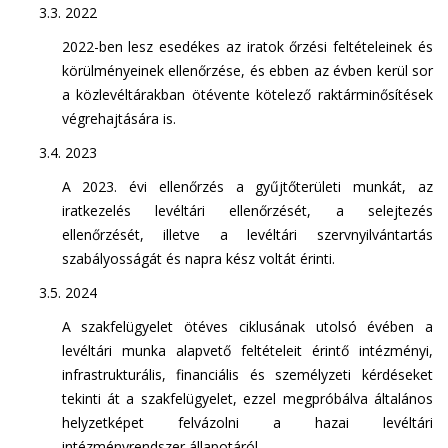
3.3. 2022
2022-ben lesz esedékes az iratok őrzési feltételeinek és
körülményeinek ellenőrzése, és ebben az évben kerül sor
a közlevéltárakban ötévente kötelező raktárminősítések
végrehajtására is.
3.4. 2023
A 2023. évi ellenőrzés a gyűjtőterületi munkát, az
iratkezelés levéltári ellenőrzését, a selejtezés
ellenőrzését, illetve a levéltári szervnyilvántartás
szabályosságát és napra kész voltát érinti.
3.5. 2024
A szakfelügyelet ötéves ciklusának utolsó évében a
levéltári munka alapvető feltételeit érintő intézményi,
infrastrukturális, financiális és személyzeti kérdéseket
tekinti át a szakfelügyelet, ezzel megpróbálva általános
helyzetképet felvázolni a hazai levéltári
intézményrendszer állapotáról.