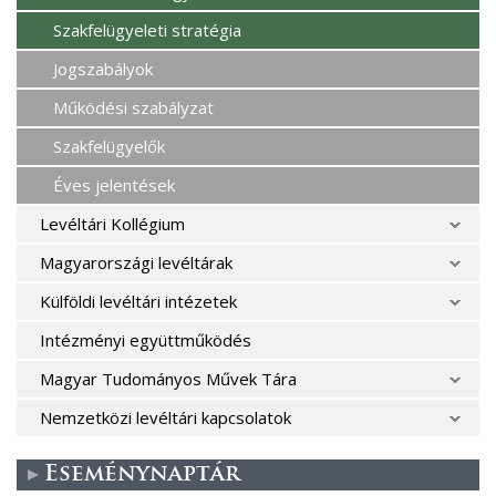
Szakfelügyeleti stratégia
Jogszabályok
Működési szabályzat
Szakfelügyelők
Éves jelentések
Levéltári Kollégium
Magyarországi levéltárak
Külföldi levéltári intézetek
Intézményi együttműködés
Magyar Tudományos Művek Tára
Nemzetközi levéltári kapcsolatok
Eseménynaptár