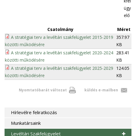
kfel
ügy
elő
Csatolmány
Méret
A stratégiai terv a levéltári szakfelügyelet 2015-2019
357.97
közötti működésére
KB
A stratégiai terv a levéltári szakfelügyelet 2020-2024
283.41
közötti működésére
KB
A stratégiai terv a levéltári szakfelügyelet 2025-2029
124.05
közötti működésére
KB
Nyomtatóbarát változat
küldés e-mailben
Hírlevélre feliratkozás
Munkatársaink
Levéltári Szakfelügyelet