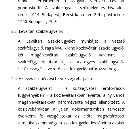
rendelet értelmében a Magyar Nemzeti Levéltár
gondoskodik. A szakfelügyelet székhelye és hivatalos
címe: 1014 Budapest, Bécsi kapu tér 2-4., postacíme:
1250 Budapest, Pf. 3.
2.3. Levéltári szakfelügyelők
A Levéltári Szakfelügyelet munkáját a vezető
szakfelügyelő, rajta kívül kilenc közlevéltári szakfelügyelő,
két magánlevéltári szakfelügyelő, valamint a
szakfelügyeleti titkár látja el. Az egyes szakfelügyelők
illetékességét a vezető szakfelügyelő határozza meg.
2.4. Az éves ellenőrzési tervek végrehajtása
A szakfelügyelet – a költségvetési erőforrások
függvényében – a közlevéltárakban évente, a nyilvános
magánlevéltárakban háromévente végez ellenőrzést. A
közlevéltárakban a jelen dokumentumban tervezett
évenkénti fő vizsgálatokat az előre meghatározott
tematika szerint végzi a szakfelügyelet leszámítva azokat