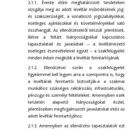
2.1.1. Évente előre meghatározott területeken
vizsgálja meg az adott levéltár működésének jog-
és szakszerűségét, a vonatkozó jogszabályokkal,
esetleges ajánlásokkal és követelményekkel való
összhangját. Az ellenőrzésekről készült jelentéseit,
illetve a feltárt hiányosságokkal kapcsolatos
tapasztalatait és javaslatait – a levéltárvezető
esetleges észrevételeivel együtt – a szakfelügyelet
minden évben megküldi a levéltár fenntartójának.
2.1.2. Ellenőrzései során a szakfelügyelet
figyelemmel kell legyen arra a szempontra is, hogy
a levéltárak fenntartói biztosítják-e a szakmai
munkához szükséges raktározási, infrastrukturális,
pénzügyi és személyi feltételeket. Amennyiben ezek
területén alapvető hiányosságokat észlel,
jelentéseiben megfogalmazott javaslatokat intéz az
adott levéltár fenntartójához.
2.1.3. Amennyiben az ellenőrzési tapasztalatok ezt