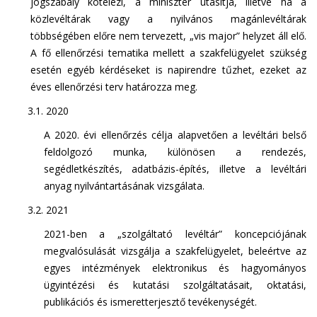
jogszabály kötelezi, a miniszter utasítja, illetve ha a
közlevéltárak vagy a nyilvános magánlevéltárak
többségében előre nem tervezett, „vis major” helyzet áll elő.
A fő ellenőrzési tematika mellett a szakfelügyelet szükség
esetén egyéb kérdéseket is napirendre tűzhet, ezeket az
éves ellenőrzési terv határozza meg.
3.1. 2020
A 2020. évi ellenőrzés célja alapvetően a levéltári belső
feldolgozó munka, különösen a rendezés,
segédletkészítés, adatbázis-építés, illetve a levéltári
anyag nyilvántartásának vizsgálata.
3.2. 2021
2021-ben a „szolgáltató levéltár” koncepciójának
megvalósulását vizsgálja a szakfelügyelet, beleértve az
egyes intézmények elektronikus és hagyományos
ügyintézési és kutatási szolgáltatásait, oktatási,
publikációs és ismeretterjesztő tevékenységét.