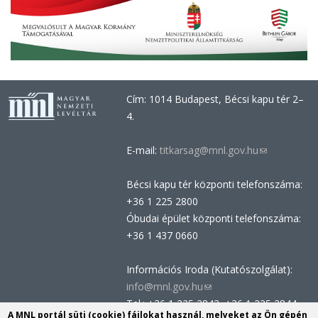
Cím: 1014 Budapest, Bécsi kapu tér 2–
4.
E-mail:
titkarsag@mnl.gov.hu
(link
sends
Bécsi kapu tér központi telefonszáma:
e-
+36 1 225 2800
mail)
Óbudai épület központi telefonszáma:
+36 1 437 0660
Információs Iroda (Kutatószolgálat):
info@mnl.gov.hu
(link
Tel.: +36 1 225 2843, +36 1 225 2844
sends
A MNL portál süti (cookie) fájlokat használ, melyeket az Ön gépén