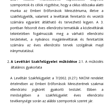
szempontok és célok rögzítése, hogy a ciklus időszaka alatti
munka az Emberi Erőforrások Minisztériuma, illetve a
szakfelügyelők, valamint a levéltárak fenntartói és vezetői
számára egyaránt átlátható és tervezhető legyen. A 3.
pontban felsorolt éves ellenőrzési tematikák a közlevéltárak
tekintetében fogalmazzák meg a várható ellenőrzési
területeket, a nyilvános magánlevéltárak és fenntartóik
számára az éves ellenőrzési tervek szolgálnak majd
iránymutatásul.
A Levéltári Szakfelügyelet működése
2.1. A működés
általános gyakorlata
A Levéltári Szakfelügyelet a 7/2002. (II.27.) NKÖM rendelet
értelmében az Emberi Erőforrások Miniszterének szakmai
ellenőrzési jogkörét gyakorló testület. Ebben a
minőségében a szakfelügyelet éves ellenőrzési
tevékenysége során az alábbi szempontok szerint jár.