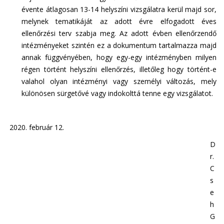
évente átlagosan 13-14 helyszíni vizsgálatra kerül majd sor,
melynek tematikáját az adott évre elfogadott éves
ellenőrzési terv szabja meg. Az adott évben ellenőrzendő
intézményeket szintén ez a dokumentum tartalmazza majd
annak függvényében, hogy egy-egy intézményben milyen
régen történt helyszíni ellenőrzés, illetőleg hogy történt-e
valahol olyan intézményi vagy személyi változás, mely
különösen sürgetővé vagy indokolttá tenne egy vizsgálatot.
2020. február 12.
D
r.
C
s
e
h
G