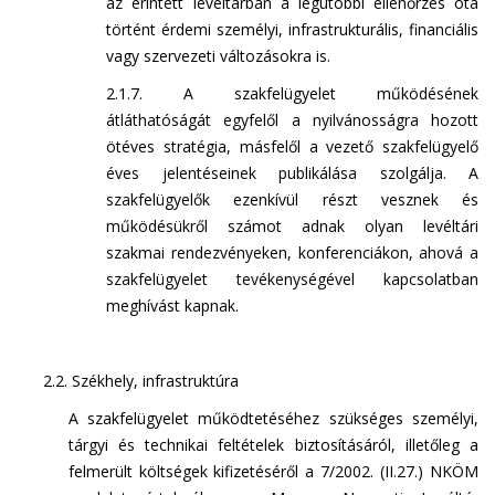
az érintett levéltárban a legutóbbi ellenőrzés óta
történt érdemi személyi, infrastrukturális, financiális
vagy szervezeti változásokra is.
2.1.7. A szakfelügyelet működésének
átláthatóságát egyfelől a nyilvánosságra hozott
ötéves stratégia, másfelől a vezető szakfelügyelő
éves jelentéseinek publikálása szolgálja. A
szakfelügyelők ezenkívül részt vesznek és
működésükről számot adnak olyan levéltári
szakmai rendezvényeken, konferenciákon, ahová a
szakfelügyelet tevékenységével kapcsolatban
meghívást kapnak.
2.2. Székhely, infrastruktúra
A szakfelügyelet működtetéséhez szükséges személyi,
tárgyi és technikai feltételek biztosításáról, illetőleg a
felmerült költségek kifizetéséről a 7/2002. (II.27.) NKÖM