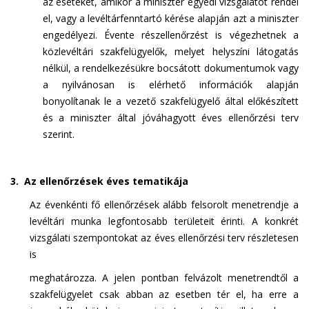
az eseteket, amikor a miniszter egyedi vizsgálatot rendel
el, vagy a levéltárfenntartó kérése alapján azt a miniszter
engedélyezi. Évente részellenőrzést is végezhetnek a
közlevéltári szakfelügyelők, melyet helyszíni látogatás
nélkül, a rendelkezésükre bocsátott dokumentumok vagy
a nyilvánosan is elérhető információk alapján
bonyolítanak le a vezető szakfelügyelő által előkészített
és a miniszter által jóváhagyott éves ellenőrzési terv
szerint.
3. Az ellenőrzések éves tematikája
Az évenkénti fő ellenőrzések alább felsorolt menetrendje a
levéltári munka legfontosabb területeit érinti. A konkrét
vizsgálati szempontokat az éves ellenőrzési terv részletesen
is
meghatározza. A jelen pontban felvázolt menetrendtől a
szakfelügyelet csak abban az esetben tér el, ha erre a