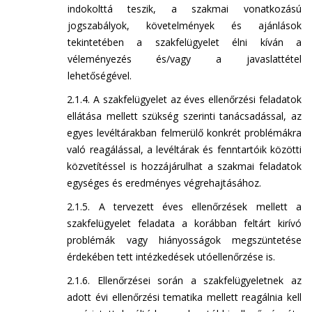
indokolttá teszik, a szakmai vonatkozású
jogszabályok, követelmények és ajánlások
tekintetében a szakfelügyelet élni kíván a
véleményezés és/vagy a javaslattétel
lehetőségével.
2.1.4. A szakfelügyelet az éves ellenőrzési feladatok
ellátása mellett szükség szerinti tanácsadással, az
egyes levéltárakban felmerülő konkrét problémákra
való reagálással, a levéltárak és fenntartóik közötti
közvetítéssel is hozzájárulhat a szakmai feladatok
egységes és eredményes végrehajtásához.
2.1.5. A tervezett éves ellenőrzések mellett a
szakfelügyelet feladata a korábban feltárt kirívó
problémák vagy hiányosságok megszüntetése
érdekében tett intézkedések utóellenőrzése is.
2.1.6. Ellenőrzései során a szakfelügyeletnek az
adott évi ellenőrzési tematika mellett reagálnia kell