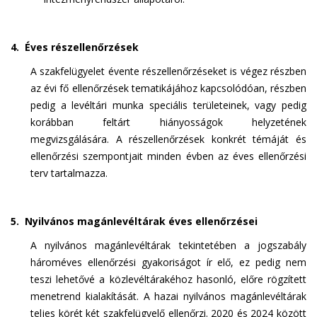
4. Éves részellenőrzések
A szakfelügyelet évente részellenőrzéseket is végez részben
az évi fő ellenőrzések tematikájához kapcsolódóan, részben
pedig a levéltári munka speciális területeinek, vagy pedig
korábban feltárt hiányosságok helyzetének
megvizsgálására. A részellenőrzések konkrét témáját és
ellenőrzési szempontjait minden évben az éves ellenőrzési
terv tartalmazza.
5. Nyilvános magánlevéltárak éves ellenőrzései
A nyilvános magánlevéltárak tekintetében a jogszabály
hároméves ellenőrzési gyakoriságot ír elő, ez pedig nem
teszi lehetővé a közlevéltárakéhoz hasonló, előre rögzített
menetrend kialakítását. A hazai nyilvános magánlevéltárak
teljes körét két szakfelügyelő ellenőrzi. 2020 és 2024 között