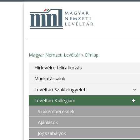
Magyar Nemzeti Levéltár
»
Címlap
Jelenlegi
Hírlevélre feliratkozás
hely
Munkatársaink
Levéltári Szakfelügyelet
Levéltári Kollégium
Szakembereknek
Ajánlások
Jogszabályok