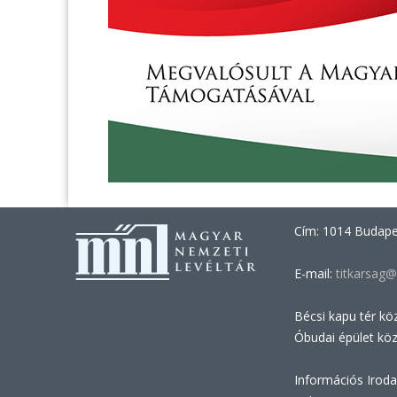
Cím: 1014 Budapes
E-mail:
titkarsag@
Bécsi kapu tér kö
Óbudai épület kö
Információs Iroda