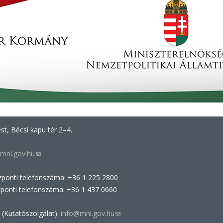
t, Bécsi kapu tér 2–4.
mnl.gov.hu
(link
sends
zponti telefonszáma: +36 1 225 2800
e-
zponti telefonszáma: +36 1 437 0660
mail)
 (Kutatószolgálat):
info@mnl.gov.hu
(link