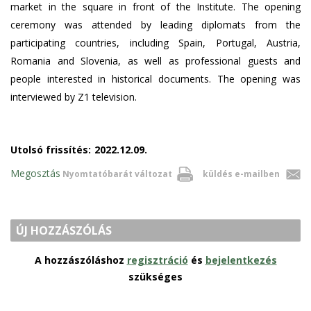
market in the square in front of the Institute. The opening
ceremony was attended by leading diplomats from the
participating countries, including Spain, Portugal, Austria,
Romania and Slovenia, as well as professional guests and
people interested in historical documents. The opening was
interviewed by Z1 television.
Utolsó frissítés:
2022.12.09.
Megosztás
Nyomtatóbarát változat
küldés e-mailben
ÚJ HOZZÁSZÓLÁS
A hozzászóláshoz
regisztráció
és
bejelentkezés
szükséges