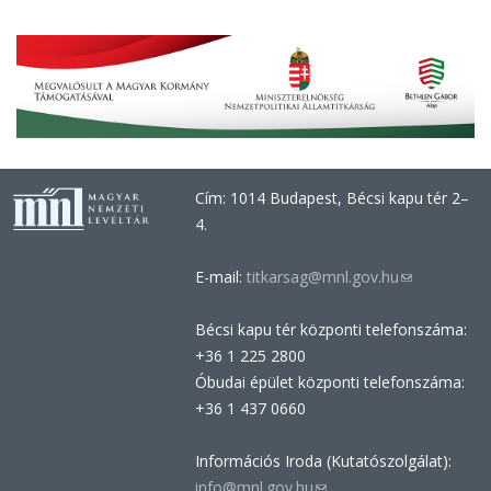
Cím: 1014 Budapest, Bécsi kapu tér 2–
4.
E-mail:
titkarsag@mnl.gov.hu
(link
sends
Bécsi kapu tér központi telefonszáma:
e-
+36 1 225 2800
mail)
Óbudai épület központi telefonszáma:
+36 1 437 0660
Információs Iroda (Kutatószolgálat):
info@mnl.gov.hu
(link