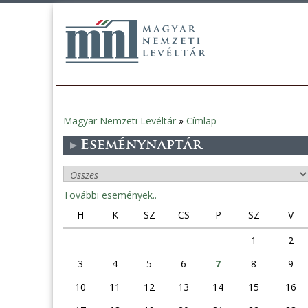
Magyar Nemzeti Levéltár
»
Címlap
Jelenlegi
Eseménynaptár
hely
További események..
H
K
SZ
CS
P
SZ
V
1
2
3
4
5
6
7
8
9
10
11
12
13
14
15
16