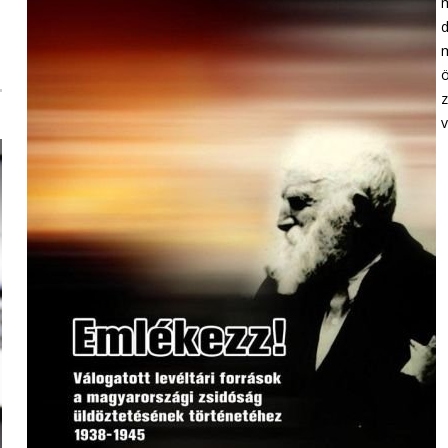
m
d
m
ö
z
v