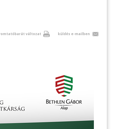
omtatóbarát változat
küldés e-mailben