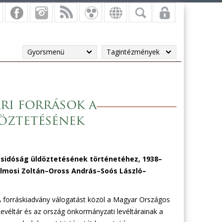
Gyorsmenü
Tagintézmények
ri források a
öztetésének
zsidóság üldöztetésének történetéhez, 1938–
lmosi Zoltán–Oross András–Soós László–
 forráskiadvány válogatást közöl a Magyar Országos
evéltár és az ország önkormányzati levéltárainak a