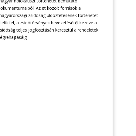
agyar holokauszt történetét bemutató
okumentumaiból. Az itt közölt források a
agyarországi zsidóság üldöztetésének történetét
lelik fel, a zsidótörvények bevezetésétől kezdve a
sidóság teljes jogfosztásán keresztül a rendeletek
égrehajtásáig.