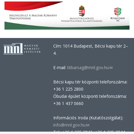
Cím: 1014 Budapest, Bécsi kapu tér 2–
4.
E-mail:
titkarsag@mnl.gov.hu
(link
sends
Bécsi kapu tér központi telefonszáma:
e-
+36 1 225 2800
mail)
Óbudai épület központi telefonszáma:
+36 1 437 0660
Információs Iroda (Kutatószolgálat):
info@mnl.gov.hu
(link
Tel.: +36 1 225 2843, +36 1 225 2844
sends