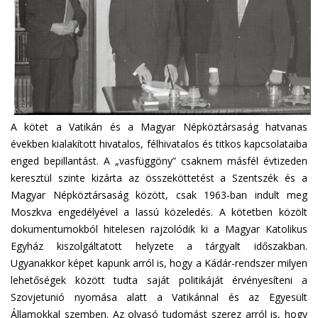
A kötet a Vatikán és a Magyar Népköztársaság hatvanas
években kialakított hivatalos, félhivatalos és titkos kapcsolataiba
enged bepillantást. A „vasfüggöny” csaknem másfél évtizeden
keresztül szinte kizárta az összeköttetést a Szentszék és a
Magyar Népköztársaság között, csak 1963-ban indult meg
Moszkva engedélyével a lassú közeledés. A kötetben közölt
dokumentumokból hitelesen rajzolódik ki a Magyar Katolikus
Egyház kiszolgáltatott helyzete a tárgyalt időszakban.
Ugyanakkor képet kapunk arról is, hogy a Kádár-rendszer milyen
lehetőségek között tudta saját politikáját érvényesíteni a
Szovjetunió nyomása alatt a Vatikánnal és az Egyesült
Államokkal szemben. Az olvasó tudomást szerez arról is, hogy