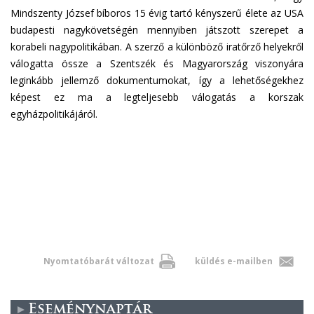
Mindszenty József bíboros 15 évig tartó kényszerű élete az USA
budapesti nagykövetségén mennyiben játszott szerepet a
korabeli nagypolitikában. A szerző a különböző iratőrző helyekről
válogatta össze a Szentszék és Magyarország viszonyára
leginkább jellemző dokumentumokat, így a lehetőségekhez
képest ez ma a legteljesebb válogatás a korszak
egyházpolitikájáról.
Nyomtatóbarát változat
küldés e-mailben
Eseménynaptár