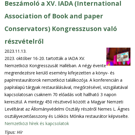
Beszámoló a XV. IADA (International
Association of Book and paper
Conservators) Kongresszuson való
részvételről
2023.11.13.
2023. október 16-20. tartották a IADA XV.
Nemzetközi Kongresszusát Halléban. A négy évente
megrendezésre kerülő esemény kifejezetten a könyv- és
papírrestaurátorok nemzetközi találkozója. A konferencián a
papíralapú tárgyak restaurálásával, megőrzésével, vizsgálatával
kapcsolatosan csaknem 70 előadás volt hallható 3 napon
keresztül. A mintegy 450 résztvevő között a Magyar Nemzeti
Levéltárat az Állományvédelmi Osztály részéről Nemes L. Ágnes
osztályvezetőasszony és Lökkös Mónika restaurátor képviselte.
Nemzetközi hírek és kapcsolatok
Típus:
Hír