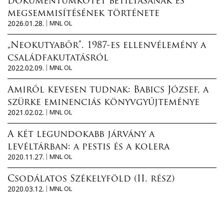
dokumentumkötet betiltásának és
megsemmisítésének története
2026.01.28.
MNL OL
„Neokutyabőr”. 1987-es ellenvélemény a
családfakutatásról
2022.02.09.
MNL OL
Amiről kevesen tudnak: Babics József, a
szürke eminenciás könyvgyűjteménye
2021.02.02.
MNL OL
A két legundokabb járvány a
levéltárban: a pestis és a kolera
2020.11.27.
MNL OL
Csodálatos Székelyföld (II. rész)
2020.03.12.
MNL OL