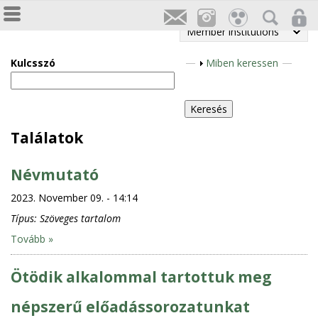
Member institutions
Kulcsszó
S
Miben keressen
h
o
w
Találatok
Névmutató
2023. November 09. - 14:14
Típus:
Szöveges tartalom
Tovább »
Ötödik alkalommal tartottuk meg
népszerű előadássorozatunkat