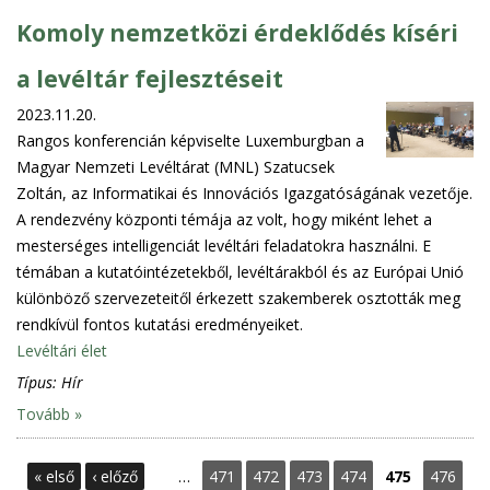
Komoly nemzetközi érdeklődés kíséri
a levéltár fejlesztéseit
2023.11.20.
Rangos konferencián képviselte Luxemburgban a
Magyar Nemzeti Levéltárat (MNL) Szatucsek
Zoltán, az Informatikai és Innovációs Igazgatóságának vezetője.
A rendezvény központi témája az volt, hogy miként lehet a
mesterséges intelligenciát levéltári feladatokra használni. E
témában a kutatóintézetekből, levéltárakból és az Európai Unió
különböző szervezeteitől érkezett szakemberek osztották meg
rendkívül fontos kutatási eredményeiket.
Levéltári élet
Típus:
Hír
Tovább »
P
« első
‹ előző
…
471
472
473
474
475
476