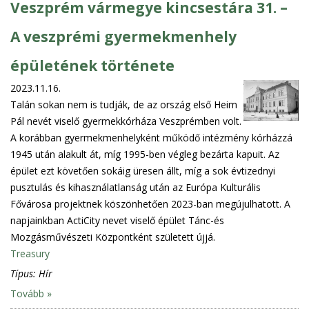
Veszprém vármegye kincsestára 31. –
A veszprémi gyermekmenhely
épületének története
2023.11.16.
Talán sokan nem is tudják, de az ország első Heim
Pál nevét viselő gyermekkórháza Veszprémben volt.
A korábban gyermekmenhelyként működő intézmény kórházzá
1945 után alakult át, míg 1995-ben végleg bezárta kapuit. Az
épület ezt követően sokáig üresen állt, míg a sok évtizednyi
pusztulás és kihasználatlanság után az Európa Kulturális
Fővárosa projektnek köszönhetően 2023-ban megújulhatott. A
napjainkban ActiCity nevet viselő épület Tánc-és
Mozgásművészeti Központként született újjá.
Treasury
Típus:
Hír
Tovább »