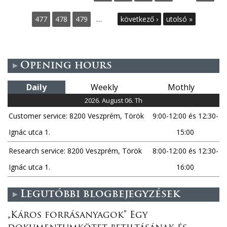
a
477
478
479
…
következő ›
utolsó »
g
e
Opening hours
s
Daily
Weekly
Mothly
2026. August 06. Th
Customer service: 8200 Veszprém, Török
9:00-12:00 és 12:30-
Ignác utca 1.
15:00
Research service: 8200 Veszprém, Török
8:00-12:00 és 12:30-
Ignác utca 1.
16:00
Legutóbbi blogbejegyzések
„Káros forrásanyagok” Egy