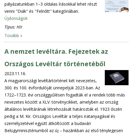
pályázatunkban 1–3 oldalas írásokkal lehet részt
venni "Diák" és "Felnőtt" kategóriában.
Újdonságok
Típus:
Hír
Tovább »
A nemzet levéltára. Fejezetek az
Országos Levéltár történetéből
2023.11.16.
A magyarországi levéltártörténet két nevezetes,
300. és 100. évfordulóját ünnepeljük 2023-ban. Az
1722–1723. évi országgyűlésen fogadták el a rendek több más
nevezetes között a XLV. törvénycikket, amelyben az ország
általános levéltárának létrehozását határozták el. 1923 őszén
pedig a M. Kir. Országos Levéltár a teljes iratanyagával és
személyzetével együtt átköltözött a budavári
Belügyminisztériumból az új – hazánkban az első ténylegesen