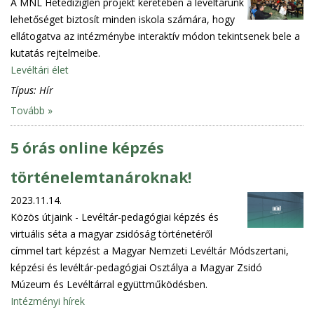
A MNL Hetedíziglen projekt keretében a levéltárunk
lehetőséget biztosít minden iskola számára, hogy
ellátogatva az intézménybe interaktív módon tekintsenek bele a
kutatás rejtelmeibe.
Levéltári élet
Típus:
Hír
Tovább »
5 órás online képzés
történelemtanároknak!
2023.11.14.
Közös útjaink - Levéltár-pedagógiai képzés és
virtuális séta a magyar zsidóság történetéről
címmel tart képzést a Magyar Nemzeti Levéltár Módszertani,
képzési és levéltár-pedagógiai Osztálya a Magyar Zsidó
Múzeum és Levéltárral együttműködésben.
Intézményi hírek