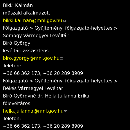
Bikki Kálmán
m
k
műszaki alkalmazott
a
s
bikki.kalman@mnl.gov.hu
(
i
e
Főigazgató > Gyűjteményi főigazgató-helyettes >
l
l
n
Somogy Vármegyei Levéltár
i
)
d
Bíró György
n
s
levéltári asszisztens
k
e
biro.gyorgy@mnl.gov.hu
(
s
-
Telefon:
l
e
m
+36 66 362 173, +36 20 289 8909
i
n
a
Főigazgató > Gyűjteményi főigazgató-helyettes >
n
d
i
Békés Vármegyei Levéltár
k
s
l
Bíró Györgyné dr. Héjja Julianna Erika
s
e
)
főlevéltáros
e
-
hejja.julianna@mnl.gov.hu
n
m
(
Telefon:
d
a
l
+36 66 362 173, +36 20 289 8909
s
i
i