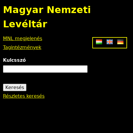
Jump to navigation
Magyar Nemzeti
Levéltár
MNL megjelenés
Tagintézmények
Kulcsszó
Részletes keresés