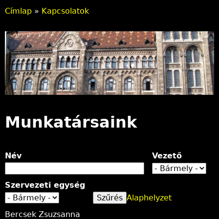
Címlap
»
Kapcsolatok
J
e
l
e
n
l
Munkatársaink
e
g
Név
Vezető
i
Szervezeti egység
h
Alaphelyzet
e
Bercsek Zsuzsanna