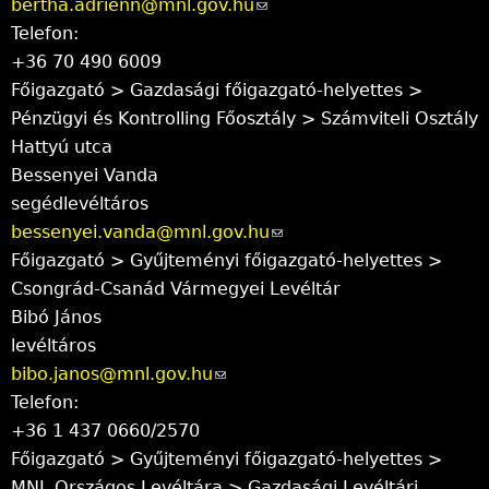
bertha.adrienn@mnl.gov.hu
d
)
(
Telefon:
s
l
+36 70 490 6009
e
i
Főigazgató > Gazdasági főigazgató-helyettes >
-
n
Pénzügyi és Kontrolling Főosztály > Számviteli Osztály
m
k
Hattyú utca
a
s
Bessenyei Vanda
i
e
segédlevéltáros
l
n
bessenyei.vanda@mnl.gov.hu
)
d
(
Főigazgató > Gyűjteményi főigazgató-helyettes >
s
l
Csongrád-Csanád Vármegyei Levéltár
e
i
Bibó János
-
n
levéltáros
m
k
bibo.janos@mnl.gov.hu
(
a
s
Telefon:
l
i
e
+36 1 437 0660/2570
i
l
n
Főigazgató > Gyűjteményi főigazgató-helyettes >
n
)
d
MNL Országos Levéltára > Gazdasági Levéltári
k
s