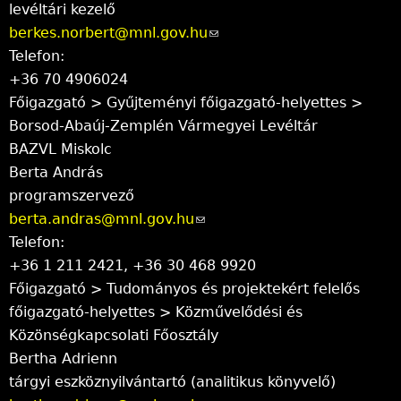
levéltári kezelő
n
)
berkes.norbert@mnl.gov.hu
(
d
Telefon:
l
s
+36 70 4906024
i
e
Főigazgató > Gyűjteményi főigazgató-helyettes >
n
-
Borsod-Abaúj-Zemplén Vármegyei Levéltár
k
m
BAZVL Miskolc
s
a
Berta András
e
i
programszervező
n
l
berta.andras@mnl.gov.hu
(
d
)
Telefon:
l
s
+36 1 211 2421, +36 30 468 9920
i
e
Főigazgató > Tudományos és projektekért felelős
n
-
főigazgató-helyettes > Közművelődési és
k
m
Közönségkapcsolati Főosztály
s
a
Bertha Adrienn
e
i
tárgyi eszköznyilvántartó (analitikus könyvelő)
n
l