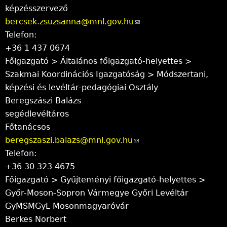
l
képzésszervező
bercsek.zsuzsanna@mnl.gov.hu
(
y
Telefon:
l
+36 1 437 0674
i
Főigazgató > Általános főigazgató-helyettes >
n
Szakmai Koordinációs Igazgatóság > Módszertani,
k
képzési és levéltár-pedagógiai Osztály
s
Beregszászi Balázs
e
segédlevéltáros
n
Főtanácsos
d
beregszaszi.balazs@mnl.gov.hu
(
s
Telefon:
l
e
+36 30 323 4675
i
-
Főigazgató > Gyűjteményi főigazgató-helyettes >
n
m
Győr-Moson-Sopron Vármegye Győri Levéltár
k
a
GyMSMGyL Mosonmagyaróvár
s
i
Berkes Norbert
e
l