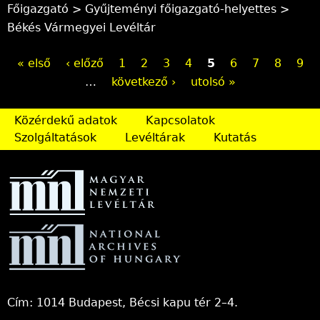
Főigazgató > Gyűjteményi főigazgató-helyettes >
e
l
n
Békés Vármegyei Levéltár
-
)
k
m
s
O
« első
‹ előző
1
2
3
4
5
6
7
8
9
a
e
…
következő ›
utolsó »
i
n
l
l
d
d
Közérdekű adatok
Kapcsolatok
)
s
Szolgáltatások
Levéltárak
Kutatás
e
a
-
l
m
a
a
i
k
l
)
Cím: 1014 Budapest, Bécsi kapu tér 2–4.