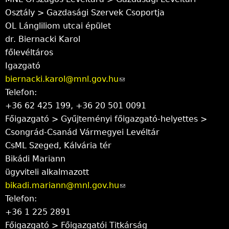
Osztály > Gazdasági Szervek Csoportja
s
e
OL Lángliliom utcai épület
e
-
dr. Biernacki Karol
n
m
főlevéltáros
d
a
Igazgató
s
i
biernacki.karol@mnl.gov.hu
e
(
l
Telefon:
-
l
)
+36 62 425 199, +36 20 501 0091
m
i
Főigazgató > Gyűjteményi főigazgató-helyettes >
a
n
Csongrád-Csanád Vármegyei Levéltár
i
k
CsML Szeged, Kálvária tér
l
s
Bikádi Mariann
)
e
ügyviteli alkalmazott
n
bikadi.mariann@mnl.gov.hu
d
(
Telefon:
s
l
+36 1 225 2891
e
i
Főigazgató > Főigazgatói Titkárság
-
n