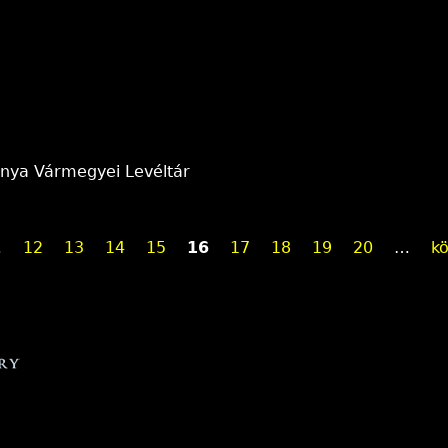
anya Vármegyei Levéltár
…
12
13
14
15
16
17
18
19
20
…
kö