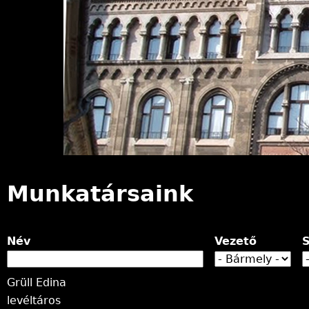
n
l
e
g
i
Munkatársaink
h
e
Név
Vezető
S
l
Grüll Edina
y
levéltáros