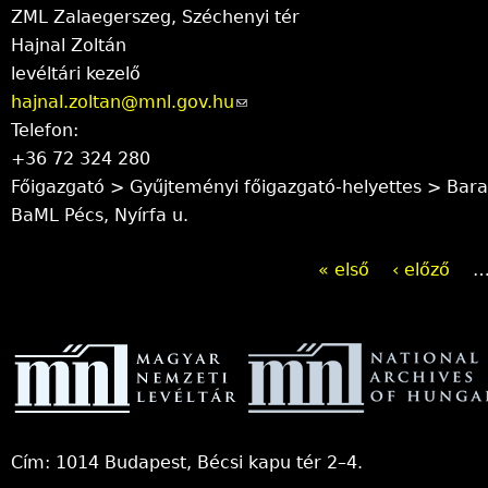
ZML Zalaegerszeg, Széchenyi tér
l
e
Hajnal Zoltán
)
-
levéltári kezelő
m
hajnal.zoltan@mnl.gov.hu
(
a
Telefon:
l
i
+36 72 324 280
i
l
Főigazgató > Gyűjteményi főigazgató-helyettes > Bar
n
)
BaML Pécs, Nyírfa u.
k
s
« első
‹ előző
e
O
n
d
l
s
d
e
-
a
m
Cím: 1014 Budapest, Bécsi kapu tér 2–4.
a