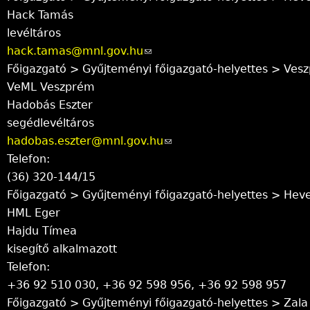
Hack Tamás
k
-
levéltáros
s
m
hack.tamas@mnl.gov.hu
(
e
a
Főigazgató > Gyűjteményi főigazgató-helyettes > Ves
l
n
i
VeML Veszprém
i
d
l
Hadobás Eszter
n
s
)
segédlevéltáros
k
e
hadobas.eszter@mnl.gov.hu
s
-
(
Telefon:
e
m
l
(36) 320-144/15
n
a
i
Főigazgató > Gyűjteményi főigazgató-helyettes > Hev
d
i
n
HML Eger
s
l
k
Hajdu Tímea
e
)
s
kisegítő alkalmazott
-
e
Telefon:
m
n
+36 92 510 030, +36 92 598 956, +36 92 598 957
a
d
Főigazgató > Gyűjteményi főigazgató-helyettes > Zala
i
s