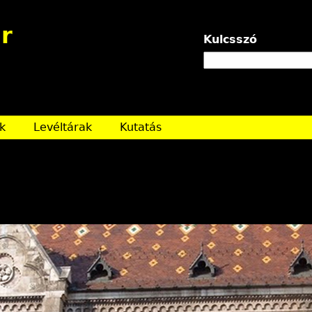
Jump to navigation
r
Kulcsszó
k
Levéltárak
Kutatás