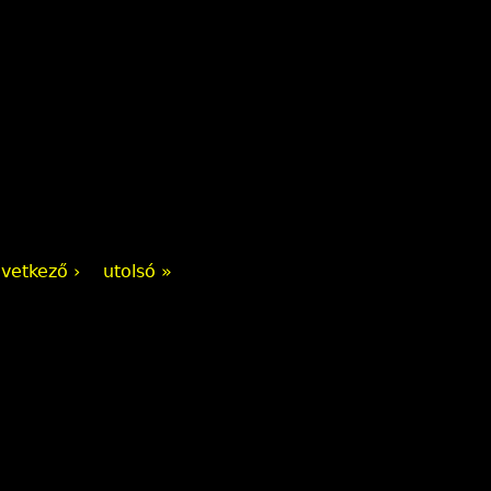
vetkező ›
utolsó »