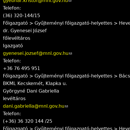
gyebnar.kristof@mnl.gov.hu
i
(
n
Telefon:
l
l
d
(36) 320-144/15
)
i
s
Főigazgató > Gyűjteményi főigazgató-helyettes > Hev
n
e
dr. Gyenesei József
k
-
főlevéltáros
s
m
Igazgató
e
a
gyenesei.jozsef@mnl.gov.hu
n
(
i
Telefon:
d
l
l
+36 76 495 951
s
i
)
Főigazgató > Gyűjteményi főigazgató-helyettes > Bács
e
n
BKML Kecskemét, Klapka u.
-
k
Györgyné Dani Gabriella
m
s
levéltáros
a
e
dani.gabriella@mnl.gov.hu
(
i
n
Telefon:
l
l
d
(+36) 36 320 144 /25
i
)
s
Főigazgató > Gyűjteményi főigazgató-helyettes > Hev
n
e