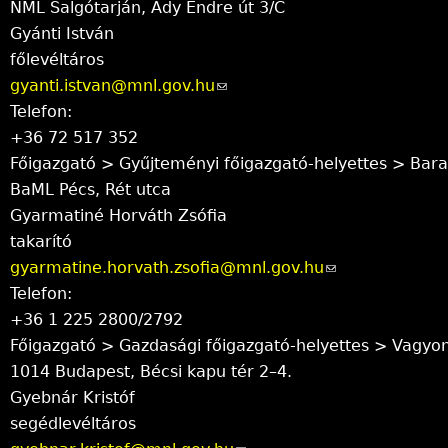
NML Salgótarján, Ady Endre út 3/C
k
-
Gyánti István
s
m
főlevéltáros
e
a
gyanti.istvan@mnl.gov.hu
n
i
(
Telefon:
d
l
l
+36 72 517 352
s
)
i
Főigazgató > Gyűjteményi főigazgató-helyettes > Bar
e
n
BaML Pécs, Rét utca
-
k
Gyarmatiné Horváth Zsófia
m
s
takarító
a
e
gyarmatine.horvath.zsofia@mnl.gov.hu
i
n
(
Telefon:
l
d
l
+36 1 225 2800/2792
)
s
i
Főigazgató > Gazdasági főigazgató-helyettes > Vagyon
e
n
1014 Budapest, Bécsi kapu tér 2–4.
-
k
Gyebnár Kristóf
m
s
segédlevéltáros
a
e