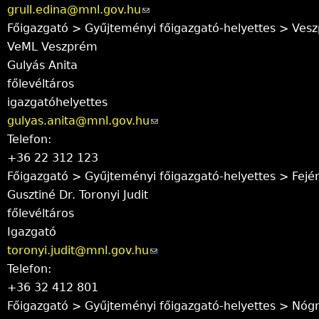
grull.edina@mnl.gov.hu
(
Főigazgató > Gyűjteményi főigazgató-helyettes > Ves
l
VeML Veszprém
i
Gulyás Anita
n
főlevéltáros
k
igazgatóhelyettes
s
gulyas.anita@mnl.gov.hu
e
(
Telefon:
n
l
+36 22 312 123
d
i
Főigazgató > Gyűjteményi főigazgató-helyettes > Fejé
s
n
Gusztiné Dr. Toronyi Judit
e
k
főlevéltáros
-
s
Igazgató
m
e
toronyi.judit@mnl.gov.hu
a
(
n
Telefon:
i
l
d
+36 32 412 801
l
i
s
Főigazgató > Gyűjteményi főigazgató-helyettes > Nóg
)
n
e