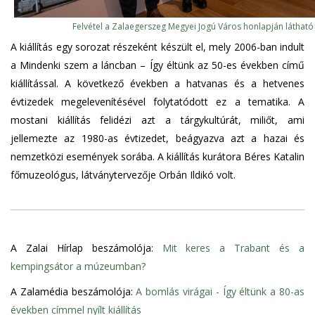
Felvétel a Zalaegerszeg Megyei Jogú Város honlapján látható
A kiállítás egy sorozat részeként készült el, mely 2006-ban indult
a Mindenki szem a láncban – Így éltünk az 50-es években című
kiállítással. A következő években a hatvanas és a hetvenes
évtizedek megelevenítésével folytatódott ez a tematika. A
mostani kiállítás felidézi azt a tárgykultúrát, miliőt, ami
jellemezte az 1980-as évtizedet, beágyazva azt a hazai és
nemzetközi események sorába. A kiállítás kurátora Béres Katalin
főmuzeológus, látványtervezője Orbán Ildikó volt.
A Zalai Hírlap beszámolója:
Mit keres a Trabant és a
kempingsátor a múzeumban?
A Zalamédia beszámolója:
A bomlás virágai - Így éltünk a 80-as
években címmel nyílt kiállítás