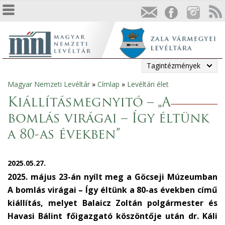
Tagintézmények
Magyar Nemzeti Levéltár
»
Címlap
»
Levéltári élet
Jelenlegi
Kiállításmegnyitó – „A
hely
bomlás virágai – Így éltünk
a 80-as években”
2025.05.27.
2025. május 23-án nyílt meg a Göcseji Múzeumban
A bomlás virágai – Így éltünk a 80-as években című
kiállítás, melyet Balaicz Zoltán polgármester és
Havasi Bálint főigazgató köszöntője után dr. Káli