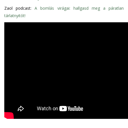
Zaol podcast:
A bomlás virágai: hallgasd meg a páratlan
tárlatnyitót!