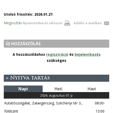
Utolsó frissítés:
2026.01.27.
Megosztás
Nyomtatóbarát változat
küldés e-mailben
ÚJ HOZZÁSZÓLÁS
A hozzászóláshoz
regisztráció
és
bejelentkezés
szükséges
Nyitva tartás
Napi
Heti
Havi
2026. augusztus 07. p
Kutatószolgálat, Zalaegerszeg, Széchenyi tér 3.,
08:00-
földszint
13:00