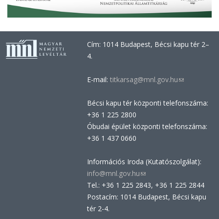
Cím: 1014 Budapest, Bécsi kapu tér 2–
4.
E-mail:
titkarsag@mnl.gov.hu
(link
sends
Bécsi kapu tér központi telefonszáma:
e-
+36 1 225 2800
mail)
Óbudai épület központi telefonszáma:
+36 1 437 0660
Információs Iroda (Kutatószolgálat):
info@mnl.gov.hu
(link
Tel.: +36 1 225 2843, +36 1 225 2844
sends
Postacím: 1014 Budapest, Bécsi kapu
e-
tér 2-4.
mail)