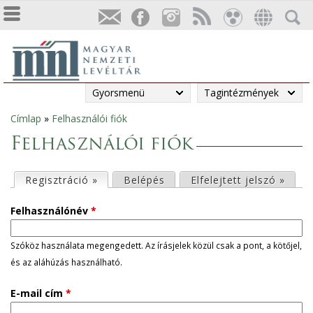
Gyorsmenü
Tagintézmények
Címlap
»
Felhasználói fiók
Jelenlegi
Felhasználói fiók
hely
E
Regisztráció »
(aktív fül)
Belépés
Elfelejtett jelszó »
l
Felhasználónév
*
s
Szóköz használata megengedett. Az írásjelek közül csak a pont, a kötőjel,
és az aláhúzás használható.
ő
E-mail cím
*
d