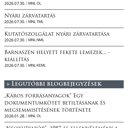
2026.07.30.
MNL OL
Nyári zárvatartás
2026.07.30.
MNL TML
Kutatószolgálat nyári zárvatartása
2026.07.30.
MNL NML
Barnaszén helyett fekete lemezek... -
kiállítás
2026.07.30.
MNL KEML
Legutóbbi blogbejegyzések
„Káros forrásanyagok” Egy
dokumentumkötet betiltásának és
megsemmisítésének története
2026.01.28.
MNL OL