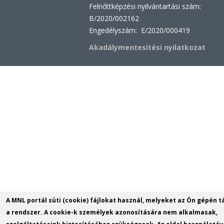
Felnőttképzési nyilvántartási szám:
B/2020/002162
Engedélyszám: E/2020/000419
Akadálymentesítési nyilatkozat
A MNL portál süti (cookie) fájlokat használ, melyeket az Ön gépén t
a rendszer. A cookie-k személyek azonosítására nem alkalmasak,