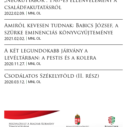
„Neokutyabőr”. 1987-es ellenvélemény a
családfakutatásról
2022.02.09.
MNL OL
Amiről kevesen tudnak: Babics József, a
szürke eminenciás könyvgyűjteménye
2021.02.02.
MNL OL
A két legundokabb járvány a
levéltárban: a pestis és a kolera
2020.11.27.
MNL OL
Csodálatos Székelyföld (II. rész)
2020.03.12.
MNL OL