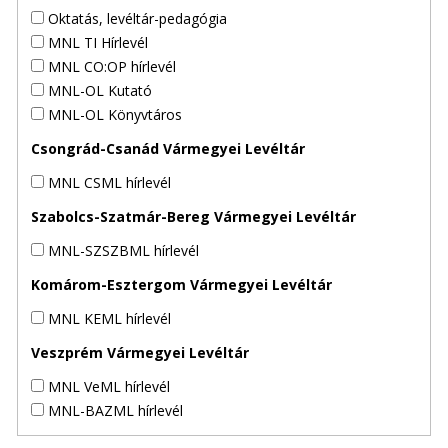
Oktatás, levéltár-pedagógia
MNL TI Hírlevél
MNL CO:OP hírlevél
MNL-OL Kutató
MNL-OL Könyvtáros
Csongrád-Csanád Vármegyei Levéltár
MNL CSML hírlevél
Szabolcs-Szatmár-Bereg Vármegyei Levéltár
MNL-SZSZBML hírlevél
Komárom-Esztergom Vármegyei Levéltár
MNL KEML hírlevél
Veszprém Vármegyei Levéltár
MNL VeML hírlevél
MNL-BAZML hírlevél