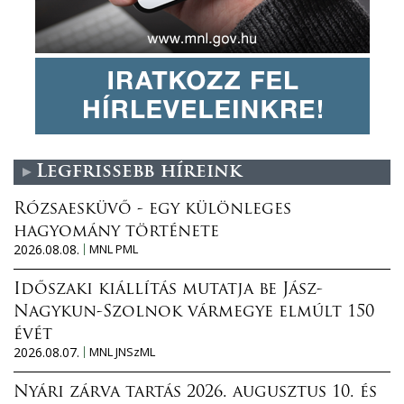
Legfrissebb híreink
Rózsaesküvő - egy különleges
hagyomány története
2026.08.08.
MNL PML
Időszaki kiállítás mutatja be Jász-
Nagykun-Szolnok vármegye elmúlt 150
évét
2026.08.07.
MNL JNSzML
Nyári zárva tartás 2026. augusztus 10. és