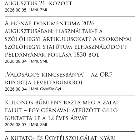
augusztus 21. között
2026.08.05.
MNL ZML
A hónap dokumentuma 2026
augusztusában: Használták-e a
szőlőhegyi artikulusokat? A csokonyai
szőlőhegyi statútum elhasználódott
példányának pótlása 1830-ból
2026.08.04.
MNL SML
„Valóságos kincsesbánya” – az ORF
riportja levéltárunkról
2026.08.04.
MNL GyMSMGyL
Különös bűntény rázta meg a zalai
falut – egy cérnával átfűzött olló
buktatta le a 12 éves árvát
2026.08.03.
MNL ZML
A kutató- és ügyfélszolgálat nyári