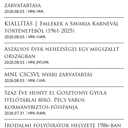
zárvatartása
2026.08.03.
MNL HML
KIÁLLÍTÁS │ Emlékek a Savaria Karnevál
történetéből (1961-2025)
2026.08.03.
MNL VaML
Aszályos évek nehézségei egy megszállt
országban
2026.08.03.
MNL JNSzML
MNL CSCSVL nyári zárvatartás
2026.08.03.
MNL CsML
Száz éve hunyt el Gosztonyi Gyula
ítélőtáblai bíró, Pécs város
kormánybiztos-főispánja
2026.07.31.
MNL BaML
Irodalmi folyóiratok helyzete 1986-ban