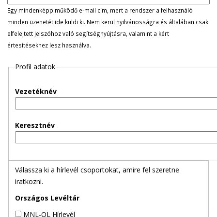
l
Egy mindenképp működő e-mail cím, mert a rendszer a felhasználó
minden üzenetét ide küldi ki. Nem kerül nyilvánosságra és általában csak
e
elfelejtett jelszóhoz való segítségnyújtásra, valamint a kért
értesítésekhez lesz használva.
g
Profil adatok
e
s
Vezetéknév
f
Keresztnév
ü
l
Válassza ki a hírlevél csoportokat, amire fel szeretne
e
iratkozni.
k
Országos Levéltár
MNL-OL Hírlevél