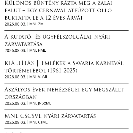
Különös bűntény rázta meg a zalai
falut – egy cérnával átfűzött olló
buktatta le a 12 éves árvát
2026.08.03.
MNL ZML
A kutató- és ügyfélszolgálat nyári
zárvatartása
2026.08.03.
MNL HML
KIÁLLÍTÁS │ Emlékek a Savaria Karnevál
történetéből (1961-2025)
2026.08.03.
MNL VaML
Aszályos évek nehézségei egy megszállt
országban
2026.08.03.
MNL JNSzML
MNL CSCSVL nyári zárvatartás
2026.08.03.
MNL CsML