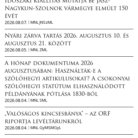
Időszaki kiállítás mutatja be Jász-
Nagykun-Szolnok vármegye elmúlt 150
évét
2026.08.07.
MNL JNSzML
Nyári zárva tartás 2026. augusztus 10. és
augusztus 21. között
2026.08.05.
MNL ZML
A hónap dokumentuma 2026
augusztusában: Használták-e a
szőlőhegyi artikulusokat? A csokonyai
szőlőhegyi statútum elhasználódott
példányának pótlása 1830-ból
2026.08.04.
MNL SML
„Valóságos kincsesbánya” – az ORF
riportja levéltárunkról
2026.08.04.
MNL GyMSMGyL