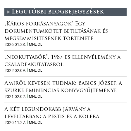
Legutóbbi blogbejegyzések
„Káros forrásanyagok” Egy
dokumentumkötet betiltásának és
megsemmisítésének története
2026.01.28.
MNL OL
„Neokutyabőr”. 1987-es ellenvélemény a
családfakutatásról
2022.02.09.
MNL OL
Amiről kevesen tudnak: Babics József, a
szürke eminenciás könyvgyűjteménye
2021.02.02.
MNL OL
A két legundokabb járvány a
levéltárban: a pestis és a kolera
2020.11.27.
MNL OL