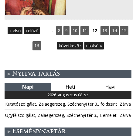
O
« első
‹ előző
…
8
9
10
11
12
13
14
15
l
16
…
következő ›
utolsó »
d
a
Nyitva tartás
l
Napi
Heti
Havi
a
2026. augusztus 08. sz
k
Kutatószolgálat, Zalaegerszeg, Széchenyi tér 3., földszint
Zárva
Ügyfélszolgálat, Zalaegerszeg, Széchenyi tér 3., I. emelet
Zárva
Eseménynaptár