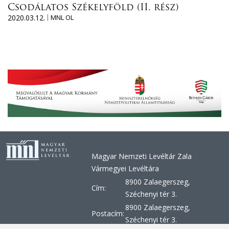
Csodálatos Székelyföld (II. rész)
2020.03.12.
MNL OL
Magyar Nemzeti Levéltár Zala
Vármegyei Levéltára
8900 Zalaegerszeg,
Cím:
Széchenyi tér 3.
8900 Zalaegerszeg,
Postacím:
Széchenyi tér 3.