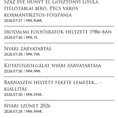
Száz éve hunyt el Gosztonyi Gyula
ítélőtáblai bíró, Pécs város
kormánybiztos-főispánja
2026.07.31.
MNL BaML
Irodalmi folyóiratok helyzete 1986-ban
2026.07.30.
MNL OL
Nyári zárvatartás
2026.07.30.
MNL TML
Kutatószolgálat nyári zárvatartása
2026.07.30.
MNL NML
Barnaszén helyett fekete lemezek... -
kiállítás
2026.07.30.
MNL KEML
Nyári szünet 2026
2026.07.29.
MNL BéML