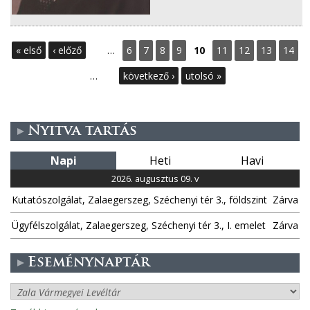
O
« első
‹ előző
…
6
7
8
9
10
11
12
13
14
l
…
következő ›
utolsó »
d
a
Nyitva tartás
l
Napi
Heti
Havi
2026. augusztus 09. v
a
Kutatószolgálat, Zalaegerszeg, Széchenyi tér 3., földszint
Zárva
k
Ügyfélszolgálat, Zalaegerszeg, Széchenyi tér 3., I. emelet
Zárva
Eseménynaptár