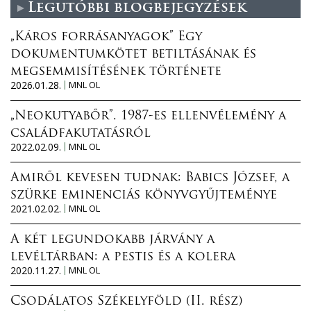
Legutóbbi blogbejegyzések
„Káros forrásanyagok” Egy
dokumentumkötet betiltásának és
megsemmisítésének története
2026.01.28.
MNL OL
„Neokutyabőr”. 1987-es ellenvélemény a
családfakutatásról
2022.02.09.
MNL OL
Amiről kevesen tudnak: Babics József, a
szürke eminenciás könyvgyűjteménye
2021.02.02.
MNL OL
A két legundokabb járvány a
levéltárban: a pestis és a kolera
2020.11.27.
MNL OL
Csodálatos Székelyföld (II. rész)