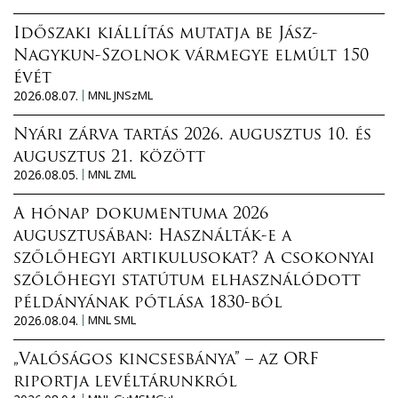
Időszaki kiállítás mutatja be Jász-
Nagykun-Szolnok vármegye elmúlt 150
évét
2026.08.07.
MNL JNSzML
Nyári zárva tartás 2026. augusztus 10. és
augusztus 21. között
2026.08.05.
MNL ZML
A hónap dokumentuma 2026
augusztusában: Használták-e a
szőlőhegyi artikulusokat? A csokonyai
szőlőhegyi statútum elhasználódott
példányának pótlása 1830-ból
2026.08.04.
MNL SML
„Valóságos kincsesbánya” – az ORF
riportja levéltárunkról