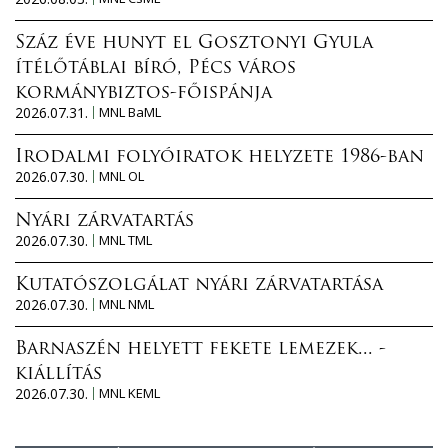
Száz éve hunyt el Gosztonyi Gyula
ítélőtáblai bíró, Pécs város
kormánybiztos-főispánja
2026.07.31.
MNL BaML
Irodalmi folyóiratok helyzete 1986-ban
2026.07.30.
MNL OL
Nyári zárvatartás
2026.07.30.
MNL TML
Kutatószolgálat nyári zárvatartása
2026.07.30.
MNL NML
Barnaszén helyett fekete lemezek... -
kiállítás
2026.07.30.
MNL KEML