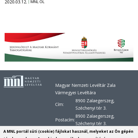
2020.03.12.
MNL OL
Magyar Nemzeti Levéltár Zala
Vármegyei Levéltára
8900 Zalaegerszeg,
Cím:
Széchenyi tér 3.
8900 Zalaegerszeg,
Postacím:
Széchenyi tér 3.
+36 92 510 030, +36 92 598
A MNL portál süti (cookie) fájlokat használ, melyeket az Ön gépén
Telefon: