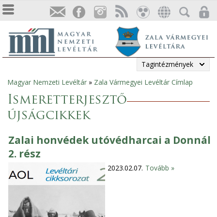
Tagintézmények
Magyar Nemzeti Levéltár
»
Zala Vármegyei Levéltár Címlap
Jelenlegi
Ismeretterjesztő
hely
újságcikkek
Zalai honvédek utóvédharcai a Donnál
2. rész
2023.02.07.
Tovább »