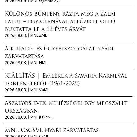
2026.08.04.
MNL GyMSMGyL
Különös bűntény rázta meg a zalai
falut – egy cérnával átfűzött olló
buktatta le a 12 éves árvát
2026.08.03.
MNL ZML
A kutató- és ügyfélszolgálat nyári
zárvatartása
2026.08.03.
MNL HML
KIÁLLÍTÁS │ Emlékek a Savaria Karnevál
történetéből (1961-2025)
2026.08.03.
MNL VaML
Aszályos évek nehézségei egy megszállt
országban
2026.08.03.
MNL JNSzML
MNL CSCSVL nyári zárvatartás
2026.08.03.
MNL CsML