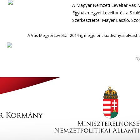
A Magyar Nemzeti Levéltár Vas M
Egyházmegyei Levéltár és a Szülő
Szerkesztette: Mayer László. Szo
A Vas Megyei Levéltár 2014-ig megjelent kiadványai olvash
Ny