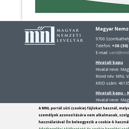
Magyar Nemzet
9700 Szombathely
Telefon:
+36 (30)
E-mail:
vaml@mnl.
Hivatali kapu
Hivatal neve: Ma
Rövid név: MNL 
KRID szám: 4613
Hivatali kapu -
Hivatal neve: Mag
Rövid név: MNL 
A MNL portál süti (cookie) fájlokat használ, mel
KRID szám: 1138
személyek azonosítására nem alkalmasak, szolgá
használatával Ön beleegyezik a cookie-k használ
Adatkezelési tájékoztató és cookie kezelési sza