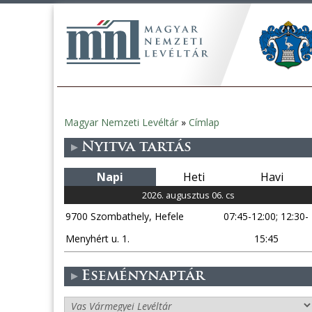
Magyar Nemzeti Levéltár
»
Címlap
Jelenlegi
Nyitva tartás
hely
Napi
Heti
Havi
2026. augusztus 06. cs
9700 Szombathely, Hefele
07:45-12:00; 12:30-
Menyhért u. 1.
15:45
Eseménynaptár