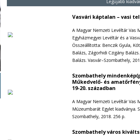
Legújabb kiadvá
Vasvári káptalan – vasi te
A Magyar Nemzeti Levéltár Vas M
Egyházmegyei Levéltár és a Vasv
Összeállította: Benczik Gyula, Kót
Balázs, Zágorhidi Czigány Balázs.
Balázs. Vasvár–Szombathely, 2019
Szombathely mindenkép(p
Műkedvelő- és amatőrfén
19-20. században
A Magyar Nemzeti Levéltár Vas Me
Múzeumbarát Egylet kiadványa. Sz
Szombathely, 2018. 256 p.
Szombathely város kiválts