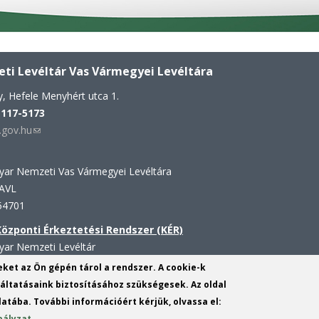
i Levéltár Vas Vármegyei Levéltára
, Hefele Menyhért utca 1.
 117-5173
gov.hu
(link
sends
e-
gyar Nemzeti Vas Vármegyei Levéltára
mail)
VAVL
54701
 Központi Érkeztetési Rendszer (KÉR)
yar Nemzeti Levéltár
VAVL
yeket az Ön gépén tárol a rendszer. A cookie-k
09158
ltatásaink biztosításához szükségesek. Az oldal
atába. További információért kérjük, olvassa el:
bályzat