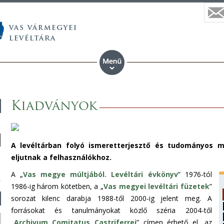
Kiadványok
A levéltárban folyó ismeretterjesztő és tudományos 
eljutnak a felhasználókhoz.
A „
Vas megye múltjából. Levéltári évkönyv
” 1976-tól
1986-ig három kötetben, a „
Vas megyei levéltári füzetek
”
sorozat kilenc darabja 1988-től 2000-ig jelent meg. A
forrásokat és tanulmányokat közlő széria 2004-től
„
Archivum Comitatus Castriferrei
” címen érhető el, az