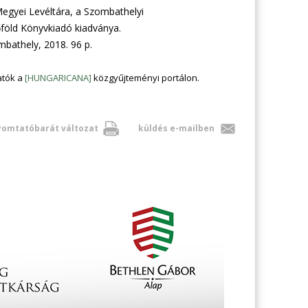
egyei Levéltára, a Szombathelyi
föld Könyvkiadó kiadványa.
mbathely, 2018. 96 p.
atók a
[HUNGARICANA]
közgyűjteményi portálon.
omtatóbarát változat
küldés e-mailben