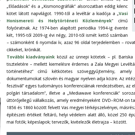
„Előadások” és a „Kismonográfiák” alsorozatban eddig kilenc
kötet látott napvilágot. 1990-től a levéltár a kiadója a „
Vasi
Honismereti és Helytörténeti Közlemények
” című
folyóiratnak. Az 1974-ben alapított periodika 1994-ig évente
két, 1995-től 2009-ig évi négy, 2010-től ismét kettő számban
– számonként 6 nyomdai ív, azaz 96 oldal terjedelemben – rova
cikkeket, krónikát.
További kiadványaink
közül az ünnepi kötetek – pl. Bariska 
tiszteletére – mellett kiemelésre érdemes a Zala Megyei Levélt
történetéhez” című kétkötetes szöveggyűjtemény, amely
dokumentumokat szlovén és magyar nyelven adja közre. Az intézm
fesztivál” egyes tudományos konferenciáinak rendezésében, az el
polgári társadalom”, illetve a „Mediawave konferenciák” soroza
úttörőjellegű vállalkozás, amely eredményeként DVD–ROM-on tan
1856 és 1860 között felvett Vas megyei térképszelvényei, másrés
építészeti értékeit feltáró, helyi védelem alatt álló, közel 250 ép
mai fotók; képeslapok; tervezők, kivitelezők életrajza – között.