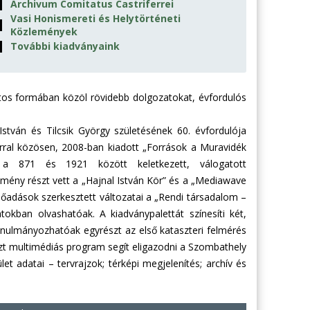
▌
Archivum Comitatus Castriferrei
Vasi Honismereti és Helytörténeti
▌
Közlemények
▌
További kiadványaink
tos formában közöl rövidebb dolgozatokat, évfordulós
István és Tilcsik György születésének 60. évfordulója
árral közösen, 2008-ban kiadott „Források a Muravidék
 a 871 és 1921 között keletkezett, válogatott
ény részt vett a „Hajnal István Kör” és a „Mediawave
őadások szerkesztett változatai a „Rendi társadalom –
tokban olvashatóak. A kiadványpalettát színesíti két,
ulmányozhatóak egyrészt az első kataszteri felmérés
zt multimédiás program segít eligazodni a Szombathely
ület adatai – tervrajzok; térképi megjelenítés; archív és