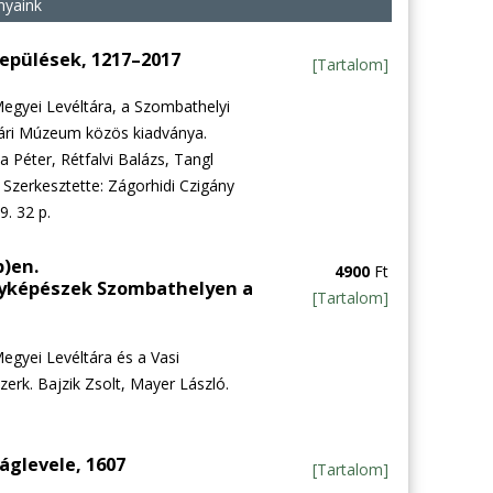
nyaink
lepülések, 1217–2017
[Tartalom]
egyei Levéltára, a Szombathelyi
ári Múzeum közös kiadványa.
a Péter, Rétfalvi Balázs, Tangl
 Szerkesztette: Zágorhidi Czigány
. 32 p.
)en.
4900
Ft
yképészek Szombathelyen a
[Tartalom]
gyei Levéltára és a Vasi
erk. Bajzik Zsolt, Mayer László.
áglevele, 1607
[Tartalom]