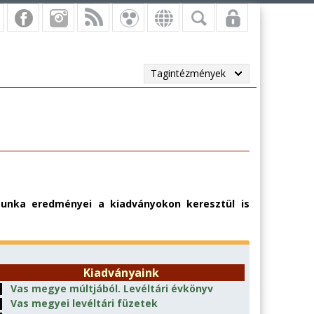
Tagintézmények
munka eredményei a kiadványokon keresztül is
Kiadványaink
▌
Vas megye múltjából. Levéltári évkönyv
▌
Vas megyei levéltári füzetek