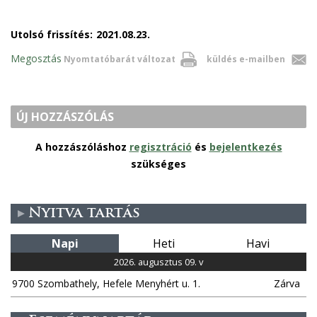
Utolsó frissítés:
2021.08.23.
Megosztás
Nyomtatóbarát változat
küldés e-mailben
ÚJ HOZZÁSZÓLÁS
A hozzászóláshoz
regisztráció
és
bejelentkezés
szükséges
Nyitva tartás
Napi
Heti
Havi
2026. augusztus 09. v
9700 Szombathely, Hefele Menyhért u. 1.
Zárva