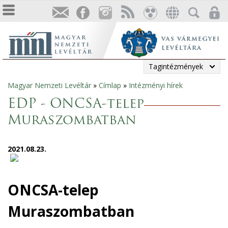
Tagintézmények
Magyar Nemzeti Levéltár
»
Címlap
»
Intézményi hírek
Jelenlegi
EDP - ONCSA-telep
hely
Muraszombatban
2021.08.23.
ONCSA-telep
Muraszombatban