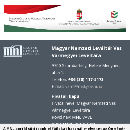
Magyar Nemzeti Levéltár Vas
Vármegyei Levéltára
9700 Szombathely, Hefele Menyhért
utca 1.
Telefon:
+36 (30) 117-5173
E-mail:
vaml@mnl.gov.hu
(link
sends
Hivatali kapu
e-
Hivatal neve: Magyar Nemzeti Vas
mail)
Vármegyei Levéltára
Rövid név: MNL VAVL
KRID szám: 461354701
A MNL portál süti (cookie) fájlokat használ, melyeket az Ön gépén