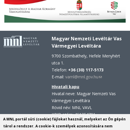
Magyar Nemzeti Levéltár Vas
Vármegyei Levéltára
9700 Szombathely, Hefele Menyhért
utca 1.
Telefon:
+36 (30) 117-5173
E-mail:
vaml@mnl.gov.hu
(link
sends
Hivatali kapu
e-
Hivatal neve: Magyar Nemzeti Vas
mail)
Vármegyei Levéltára
Rövid név: MNL VAVL
KRID szám: 461354701
A MNL portál süti (cookie) fájlokat használ, melyeket az Ön gépén
Hivatali kapu - Központi
tárol a rendszer. A cookie-k személyek azonosítására nem