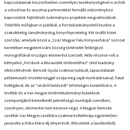
kapcsolatainak köszönhetően személyes tevékenységével is erősíti
a szlovéniai és ausztriai partnerekkel fennálló intézményközi
kapcsolatok fejlődését, tudományos projektek megvalósulását.
Többféle műfajban is publikál, a forráskiadványoktól kezdve a
szakcikkekig, tanulmányokig, könyvfejezetekig. Két önálló kötet
szerzője, amelyek közül a „Száz Magyar Falu Könyvesháza” sorozat
keretében megjelent Ivánc község történetét feldolgozó
monográfiával országos elismerést szerzett. Aktív részese volt a
kétnyelvű „Források a Muravidék történetéhez” című kiadvány
elkészítésének. Benczik Gyula szakmai tudását, tapasztalatait
példamutató önzetlenséggel osztja meg saját munkatársaival, fiatal
kollégáival, de az "utcáról betévedt" tehetséges kutatókkal is. A
levéltár és a Vas megyei történettudományi kutatások
szempontjából kiemelkedő jelentőségű munkáját csendben,
szerényen, elismerést nem keresve végzi. A Magyar Nemzeti
Levéltár Vas Megyei Levéltára szakmai kollektívája egyöntetűen
javasolta a Dóka Klára-díj elnyerését. (Részletek a laudációból)