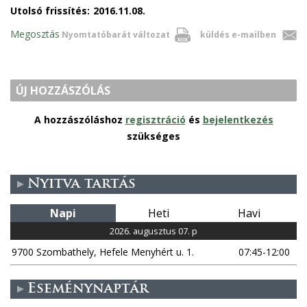
Utolsó frissítés:
2016.11.08.
Megosztás
Nyomtatóbarát változat
küldés e-mailben
ÚJ HOZZÁSZÓLÁS
A hozzászóláshoz
regisztráció
és
bejelentkezés
szükséges
Nyitva tartás
Napi
Heti
Havi
2026. augusztus 07. p
9700 Szombathely, Hefele Menyhért u. 1.
07:45-12:00
Eseménynaptár