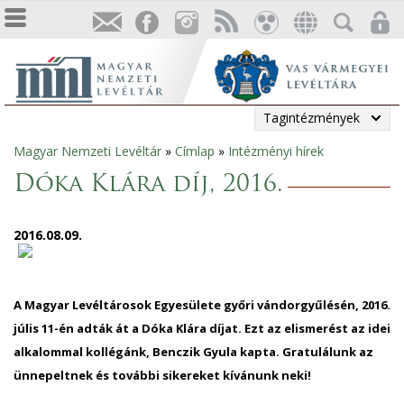
Tagintézmények
Magyar Nemzeti Levéltár
»
Címlap
»
Intézményi hírek
Jelenlegi
Dóka Klára díj, 2016.
hely
2016.08.09.
A Magyar Levéltárosok Egyesülete győri vándorgyűlésén, 2016.
júlis 11-én adták át a Dóka Klára díjat. Ezt az elismerést az idei
alkalommal kollégánk, Benczik Gyula kapta. Gratulálunk az
ünnepeltnek és további sikereket kívánunk neki!