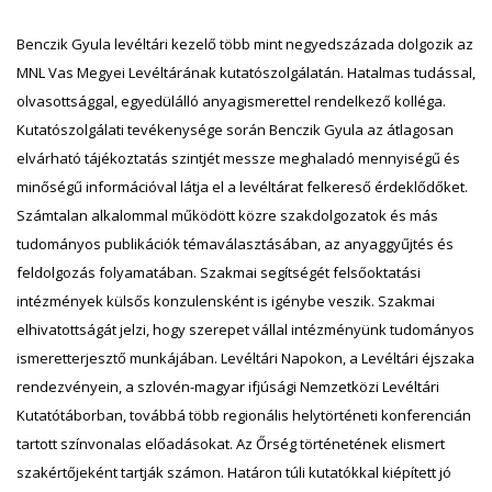
Benczik Gyula levéltári kezelő több mint negyedszázada dolgozik az
MNL Vas Megyei Levéltárának kutatószolgálatán. Hatalmas tudással,
olvasottsággal, egyedülálló anyagismerettel rendelkező kolléga.
Kutatószolgálati tevékenysége során Benczik Gyula az átlagosan
elvárható tájékoztatás szintjét messze meghaladó mennyiségű és
minőségű információval látja el a levéltárat felkereső érdeklődőket.
Számtalan alkalommal működött közre szakdolgozatok és más
tudományos publikációk témaválasztásában, az anyaggyűjtés és
feldolgozás folyamatában. Szakmai segítségét felsőoktatási
intézmények külsős konzulensként is igénybe veszik. Szakmai
elhivatottságát jelzi, hogy szerepet vállal intézményünk tudományos
ismeretterjesztő munkájában. Levéltári Napokon, a Levéltári éjszaka
rendezvényein, a szlovén-magyar ifjúsági Nemzetközi Levéltári
Kutatótáborban, továbbá több regionális helytörténeti konferencián
tartott színvonalas előadásokat. Az Őrség történetének elismert
szakértőjeként tartják számon. Határon túli kutatókkal kiépített jó