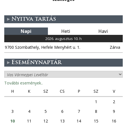
Nyitva tartás
Napi
Heti
Havi
2026. augusztus 10. h
9700 Szombathely, Hefele Menyhért u. 1.
Zárva
Eseménynaptár
További események..
H
K
SZ
CS
P
SZ
V
1
2
3
4
5
6
7
8
9
10
11
12
13
14
15
16