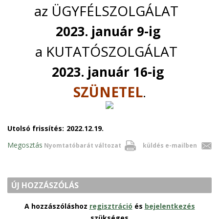
az ÜGYFÉLSZOLGÁLAT
2023. január 9-ig
a KUTATÓSZOLGÁLAT
2023. január 16-ig
SZÜNETEL
.
Utolsó frissítés:
2022.12.19.
Megosztás
Nyomtatóbarát változat
küldés e-mailben
ÚJ HOZZÁSZÓLÁS
A hozzászóláshoz
regisztráció
és
bejelentkezés
szükséges