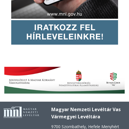
Magyar Nemzeti Levéltár Vas
Vármegyei Levéltára
9700 Szombathely, Hefele Menyhért