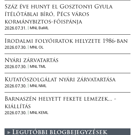
Száz éve hunyt el Gosztonyi Gyula
ítélőtáblai bíró, Pécs város
kormánybiztos-főispánja
2026.07.31.
MNL BaML
Irodalmi folyóiratok helyzete 1986-ban
2026.07.30.
MNL OL
Nyári zárvatartás
2026.07.30.
MNL TML
Kutatószolgálat nyári zárvatartása
2026.07.30.
MNL NML
Barnaszén helyett fekete lemezek... -
kiállítás
2026.07.30.
MNL KEML
Legutóbbi blogbejegyzések