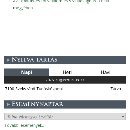
Az 1848-49-es forradalom és szabadságharc Tolna
megyében
Nyitva tartás
Napi
Heti
Havi
2026. augusztus 08. sz
7100 Szekszárdi Tudásközpont
Zárva
Eseménynaptár
További események..