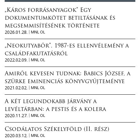
„Káros forrásanyagok” Egy
dokumentumkötet betiltásának és
megsemmisítésének története
2026.01.28.
MNL OL
„Neokutyabőr”. 1987-es ellenvélemény a
családfakutatásról
2022.02.09.
MNL OL
Amiről kevesen tudnak: Babics József, a
szürke eminenciás könyvgyűjteménye
2021.02.02.
MNL OL
A két legundokabb járvány a
levéltárban: a pestis és a kolera
2020.11.27.
MNL OL
Csodálatos Székelyföld (II. rész)
2020.03.12.
MNL OL