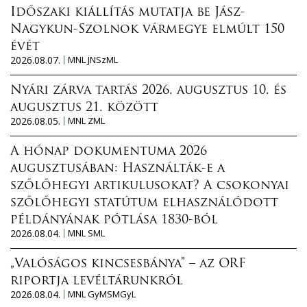
Időszaki kiállítás mutatja be Jász-
Nagykun-Szolnok vármegye elmúlt 150
évét
2026.08.07.
MNL JNSzML
Nyári zárva tartás 2026. augusztus 10. és
augusztus 21. között
2026.08.05.
MNL ZML
A hónap dokumentuma 2026
augusztusában: Használták-e a
szőlőhegyi artikulusokat? A csokonyai
szőlőhegyi statútum elhasználódott
példányának pótlása 1830-ból
2026.08.04.
MNL SML
„Valóságos kincsesbánya” – az ORF
riportja levéltárunkról
2026.08.04.
MNL GyMSMGyL