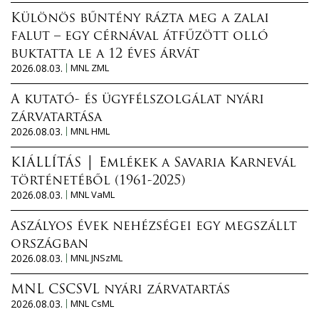
Különös bűntény rázta meg a zalai
falut – egy cérnával átfűzött olló
buktatta le a 12 éves árvát
2026.08.03.
MNL ZML
A kutató- és ügyfélszolgálat nyári
zárvatartása
2026.08.03.
MNL HML
KIÁLLÍTÁS │ Emlékek a Savaria Karnevál
történetéből (1961-2025)
2026.08.03.
MNL VaML
Aszályos évek nehézségei egy megszállt
országban
2026.08.03.
MNL JNSzML
MNL CSCSVL nyári zárvatartás
2026.08.03.
MNL CsML