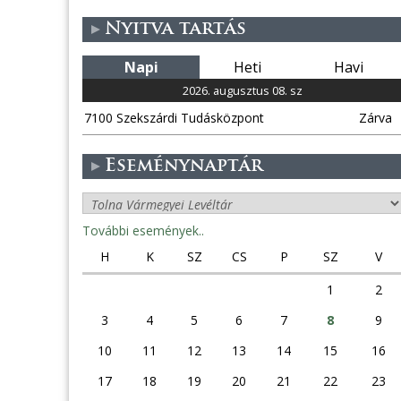
Nyitva tartás
Napi
Heti
Havi
2026. augusztus 08. sz
7100 Szekszárdi Tudásközpont
Zárva
Eseménynaptár
További események..
H
K
SZ
CS
P
SZ
V
1
2
3
4
5
6
7
8
9
10
11
12
13
14
15
16
17
18
19
20
21
22
23