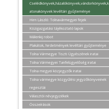
Cselédkönyvek,házalókönyvek,vándorkönyvek,k
atonakönyvek levéltári gyűjteménye
Hirn László: Tolnavármegyei fejek
Közigazgatási tájékoztató lapok
Málenkij robot
Plakátok, hirdetmények levéltári gyűjteménye
Tolna Vármegye Tiszti Ügyészének iratai
Tolna Vármegyei Tanfelügyelőség iratai
Tolna megyei közjegyzők iratai
Tolna vármegye közgyűlési jegyzőkönyveinek
regesztái
Választói névjegyzékek
Összeírások