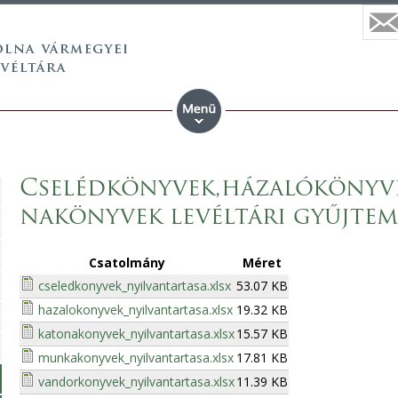
Cselédkönyvek,házalókönyv
nakönyvek levéltári gyűjte
Csatolmány
Méret
cseledkonyvek_nyilvantartasa.xlsx
53.07 KB
hazalokonyvek_nyilvantartasa.xlsx
19.32 KB
katonakonyvek_nyilvantartasa.xlsx
15.57 KB
munkakonyvek_nyilvantartasa.xlsx
17.81 KB
vandorkonyvek_nyilvantartasa.xlsx
11.39 KB