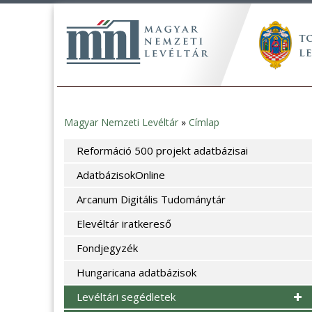
Magyar Nemzeti Levéltár
»
Címlap
Jelenlegi
Reformáció 500 projekt adatbázisai
hely
AdatbázisokOnline
Arcanum Digitális Tudománytár
Elevéltár iratkereső
Fondjegyzék
Hungaricana adatbázisok
Levéltári segédletek