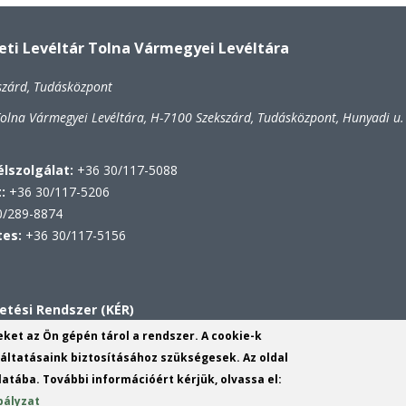
i Levéltár Tolna Vármegyei Levéltára
szárd, Tudásközpont
lna Vármegyei Levéltára, H-7100 Szekszárd, Tudásközpont, Hunyadi u.
lszolgálat:
+36 30/117-5088
t:
+36 30/117-5206
/289-8874
tes:
+36 30/117-5156
etési Rendszer (KÉR)
VL
yeket az Ön gépén tárol a rendszer. A cookie-k
ltatásaink biztosításához szükségesek. Az oldal
atába. További információért kérjük, olvassa el:
ov.hu
(link
bályzat
sends