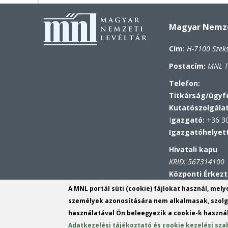
Magyar Nemzet
Cím:
H-7100 Szek
Postacím:
MNL To
Telefon:
Titkárság/ügyfé
Kutatószolgála
I
gazgató:
+36 30
Igazgatóhelyet
Hivatali kapu
KRID: 567314100
Központi Érkezt
azonosító: MNL T
A MNL portál süti (cookie) fájlokat használ, mel
KRID: 113809158
személyek azonosítására nem alkalmasak, szolgá
használatával Ön beleegyezik a cookie-k használ
E-mail:
tvl@mnl.g
Adatkezelési tájékoztató és cookie kezelési sza