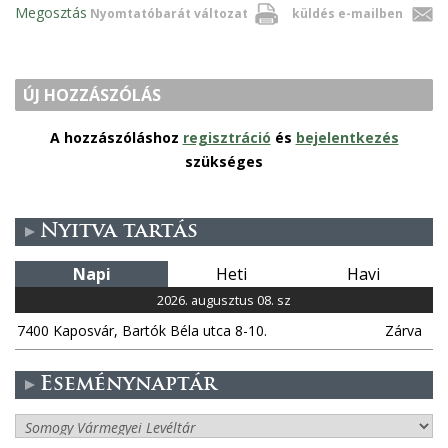
Megosztás
Nyomtatóbarát változat
küldés e-mailben
ÚJ HOZZÁSZÓLÁS
A hozzászóláshoz
regisztráció
és
bejelentkezés
szükséges
Nyitva tartás
Napi
Heti
Havi
2026. augusztus 08. sz
7400 Kaposvár, Bartók Béla utca 8-10.
Zárva
Eseménynaptár