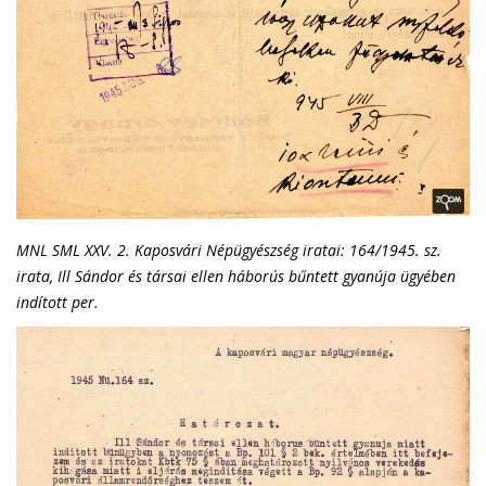
MNL SML XXV. 2. Kaposvári Népügyészség iratai: 164/1945. sz.
irata, Ill Sándor és társai ellen háborús bűntett gyanúja ügyében
indított per.