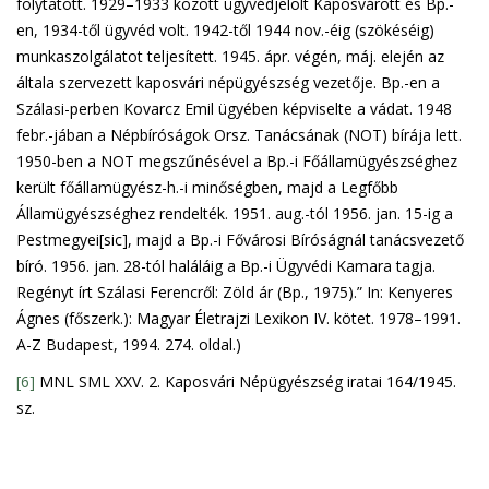
folytatott. 1929–1933 között ügyvédjelölt Kaposvárott és Bp.-
en, 1934-től ügyvéd volt. 1942-től 1944 nov.-éig (szökéséig)
munkaszolgálatot teljesített. 1945. ápr. végén, máj. elején az
általa szervezett kaposvári népügyészség vezetője. Bp.-en a
Szálasi-perben Kovarcz Emil ügyében képviselte a vádat. 1948
febr.-jában a Népbíróságok Orsz. Tanácsának (NOT) bírája lett.
1950-ben a NOT megszűnésével a Bp.-i Főállamügyészséghez
került főállamügyész-h.-i minőségben, majd a Legfőbb
Államügyészséghez rendelték. 1951. aug.-tól 1956. jan. 15-ig a
Pestmegyei[sic], majd a Bp.-i Fővárosi Bíróságnál tanácsvezető
bíró. 1956. jan. 28-tól haláláig a Bp.-i Ügyvédi Kamara tagja.
Regényt írt Szálasi Ferencről: Zöld ár (Bp., 1975).” In: Kenyeres
Ágnes (főszerk.): Magyar Életrajzi Lexikon IV. kötet. 1978–1991.
A-Z Budapest, 1994. 274. oldal.)
[6]
MNL SML XXV. 2. Kaposvári Népügyészség iratai 164/1945.
sz.