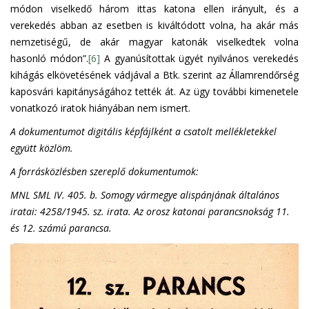
módon viselkedő három ittas katona ellen irányult, és a
verekedés abban az esetben is kiváltódott volna, ha akár más
nemzetiségű, de akár magyar katonák viselkedtek volna
hasonló módon”.
[6]
A gyanúsítottak ügyét nyilvános verekedés
kihágás elkövetésének vádjával a Btk. szerint az Államrendőrség
kaposvári kapitányságához tették át. Az ügy további kimenetele
vonatkozó iratok hiányában nem ismert.
A dokumentumot digitális képfájlként a csatolt mellékletekkel
együtt közlöm.
A forrásközlésben szereplő dokumentumok:
MNL SML IV. 405. b. Somogy vármegye alispánjának általános
iratai: 4258/1945. sz. irata. Az orosz katonai parancsnokság 11.
és 12. számú parancsa.