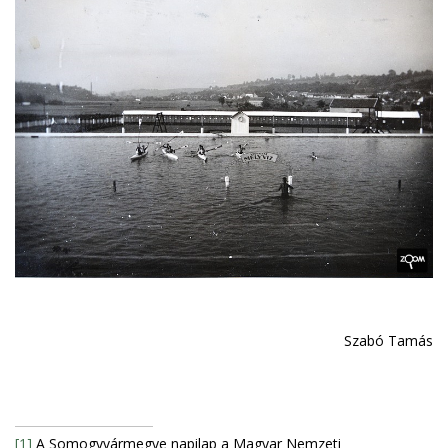
Szabó Tamás
[1]
A Somogyvármegye napilap a Magyar Nemzeti