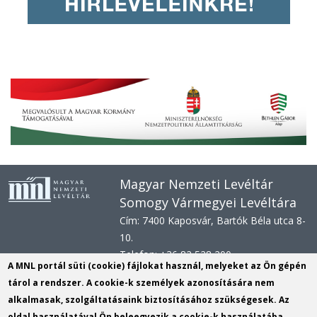
Magyar Nemzeti Levéltár
Somogy Vármegyei Levéltára
Cím: 7400 Kaposvár, Bartók Béla utca 8-
10.
Telefon: +36 82 528 200
A MNL portál süti (cookie) fájlokat használ, melyeket az Ön gépén
E-mail: svl@mnl.gov.hu
tárol a rendszer. A cookie-k személyek azonosítására nem
Honlap: www.mnl.gov.hu/sml
alkalmasak, szolgáltatásaink biztosításához szükségesek. Az
Hivatali kapu azonosító: MNLSML
oldal használatával Ön beleegyezik a cookie-k használatába.