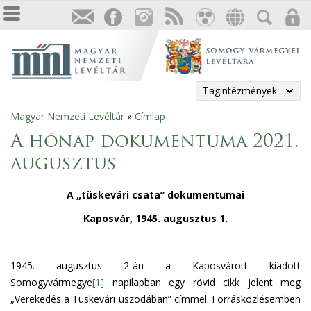
Tagintézmények
Magyar Nemzeti Levéltár
»
Címlap
Jelenlegi
A hónap dokumentuma 2021.
hely
augusztus
A „tüskevári csata” dokumentumai
Kaposvár, 1945. augusztus 1.
1945. augusztus 2-án a Kaposvárott kiadott
Somogyvármegye
[1]
napilapban egy rövid cikk jelent meg
„Verekedés a Tüskevári uszodában” címmel. Forrásközlésemben