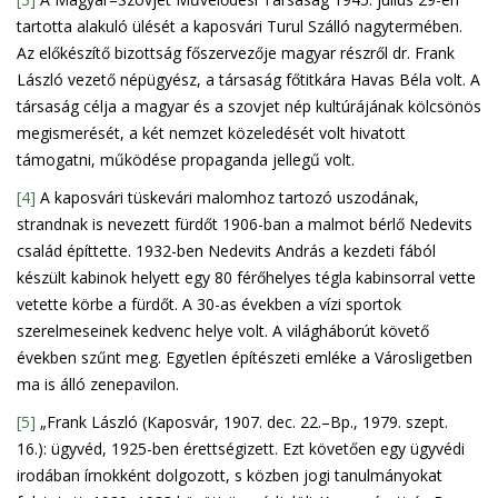
tartotta alakuló ülését a kaposvári Turul Szálló nagytermében.
Az előkészítő bizottság főszervezője magyar részről dr. Frank
László vezető népügyész, a társaság főtitkára Havas Béla volt. A
társaság célja a magyar és a szovjet nép kultúrájának kölcsönös
megismerését, a két nemzet közeledését volt hivatott
támogatni, működése propaganda jellegű volt.
[4]
A kaposvári tüskevári malomhoz tartozó uszodának,
strandnak is nevezett fürdőt 1906-ban a malmot bérlő Nedevits
család építtette. 1932-ben Nedevits András a kezdeti fából
készült kabinok helyett egy 80 férőhelyes tégla kabinsorral vette
vetette körbe a fürdőt. A 30-as években a vízi sportok
szerelmeseinek kedvenc helye volt. A világháborút követő
években szűnt meg. Egyetlen építészeti emléke a Városligetben
ma is álló zenepavilon.
[5]
„Frank László (Kaposvár, 1907. dec. 22.–Bp., 1979. szept.
16.): ügyvéd, 1925-ben érettségizett. Ezt követően egy ügyvédi
irodában írnokként dolgozott, s közben jogi tanulmányokat