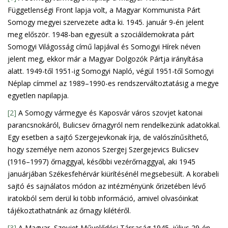
Függetlenségi Front lapja volt, a Magyar Kommunista Párt
Somogy megyei szervezete adta ki. 1945. január 9-én jelent
meg először. 1948-ban egyesült a szociáldemokrata párt
Somogyi Világosság című lapjával és Somogyi Hírek néven
jelent meg, ekkor már a Magyar Dolgozók Pártja irányítása
alatt. 1949-től 1951-ig Somogyi Napló, végül 1951-től Somogyi
Néplap címmel az 1989–1990-es rendszerváltoztatásig a megye
egyetlen napilapja.
[2]
A Somogy vármegye és Kaposvár város szovjet katonai
parancsnokáról, Bulicsev őrnagyról nem rendelkezünk adatokkal.
Egy esetben a sajtó Szergejevkonak írja, de valószínűsíthető,
hogy személye nem azonos Szergej Szergejevics Bulicsev
(1916–1997) őrnaggyal, későbbi vezérőrnaggyal, aki 1945
januárjában Székesfehérvár kiürítésénél megsebesült. A korabeli
sajtó és sajnálatos módon az intézményünk őrizetében lévő
iratokból sem derül ki több információ, amivel olvasóinkat
tájékoztathatnánk az őrnagy kilétéről.
[3]
A Magyar–Szovjet Művelődési Társaság 1945. július 29-én