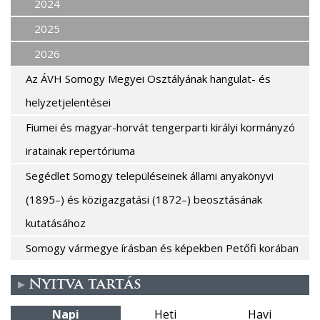
2024
2025
2026
Az ÁVH Somogy Megyei Osztályának hangulat- és
helyzetjelentései
Fiumei és magyar-horvát tengerparti királyi kormányzó
iratainak repertóriuma
Segédlet Somogy településeinek állami anyakönyvi
(1895–) és közigazgatási (1872–) beosztásának
kutatásához
Somogy vármegye írásban és képekben Petőfi korában
Nyitva tartás
Napi
Heti
Havi