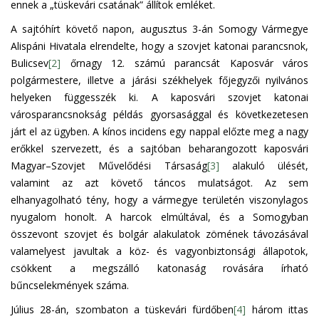
ennek a „tüskevári csatának” állítok emléket.
A sajtóhírt követő napon, augusztus 3-án Somogy Vármegye
Alispáni Hivatala elrendelte, hogy a szovjet katonai parancsnok,
Bulicsev
[2]
őrnagy 12. számú parancsát Kaposvár város
polgármestere, illetve a járási székhelyek főjegyzői nyilvános
helyeken függesszék ki. A kaposvári szovjet katonai
városparancsnokság példás gyorsasággal és következetesen
járt el az ügyben. A kínos incidens egy nappal előzte meg a nagy
erőkkel szervezett, és a sajtóban beharangozott kaposvári
Magyar–Szovjet Művelődési Társaság
[3]
alakuló ülését,
valamint az azt követő táncos mulatságot. Az sem
elhanyagolható tény, hogy a vármegye területén viszonylagos
nyugalom honolt. A harcok elmúltával, és a Somogyban
összevont szovjet és bolgár alakulatok zömének távozásával
valamelyest javultak a köz- és vagyonbiztonsági állapotok,
csökkent a megszálló katonaság rovására írható
bűncselekmények száma.
Július 28-án, szombaton a tüskevári fürdőben
[4]
három ittas