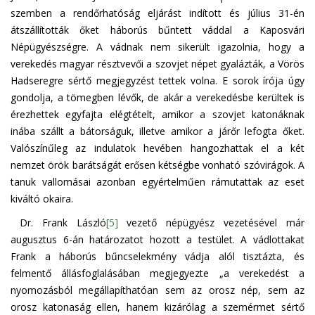
szemben a rendőrhatóság eljárást indított és július 31-én
átszállították őket háborús bűntett váddal a Kaposvári
Népügyészségre. A vádnak nem sikerült igazolnia, hogy a
verekedés magyar résztvevői a szovjet népet gyalázták, a Vörös
Hadseregre sértő megjegyzést tettek volna. E sorok írója úgy
gondolja, a tömegben lévők, de akár a verekedésbe kerültek is
érezhettek egyfajta elégtételt, amikor a szovjet katonáknak
inába szállt a bátorságuk, illetve amikor a járőr lefogta őket.
Valószínűleg az indulatok hevében hangozhattak el a két
nemzet örök barátságát erősen kétségbe vonható szóvirágok. A
tanuk vallomásai azonban egyértelműen rámutattak az eset
kiváltó okaira.
Dr. Frank László
[5]
vezető népügyész vezetésével már
augusztus 6-án határozatot hozott a testület. A vádlottakat
Frank a háborús bűncselekmény vádja alól tisztázta, és
felmentő állásfoglalásában megjegyezte „a verekedést a
nyomozásból megállapíthatóan sem az orosz nép, sem az
orosz katonaság ellen, hanem kizárólag a szemérmet sértő