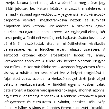
szovjet katona jelent meg, akik a pénztárat megkerülve jegy
nélkül jutottak be. Ketten közülük anyaszült meztelenre, a
harmadik alsónadrágra vetkőzött. A jegypénztár előtt várakozók
csoportba verődve, megbotránkozva nézték az illuminált
állapotban lévő katonák viselkedését. A szovjetek egyike
büszkén mutogatta a nemi szervét az egybegyűlteknek, két
társa pedig a fürdő női vendégeinek hajkurászásába kezdett. A
pénztárnál felszólították őket a minősíthetetlen viselkedés
befejezésére, és a fürdőben elvárt ruházat viselésére. A
sértődött katonák ekkor erőszakosan léptek fel, amely
verekedésbe torkollott. A túlerő elől kereket oldottak. Negyed
óra múlva – ekkor már felöltözve – azonban fegyveresen tértek
vissza, a ruháikat keresve, követelve. A helyzet tragédiává is
fajulhatott volna, azonban a kiérkező szovjet tiszti járőr véget
vetett a rendzavarásnak. A fürdőből ugyanis közben valaki
betelefonált a katonai városparancsnokságra, ahonnét azonnal
egy tiszti különítményt rendeltek ki. A renitens katonákat a járőr
lefegyverezte és elszállította. Ill Sándor, Kecskés Béla, Szép
János, Mihálovics János és Csendes Ferenc kaposvári lakosokkal