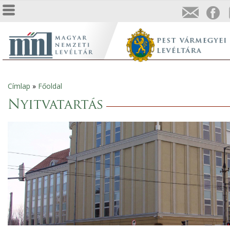
Címlap
»
Főoldal
Jelenlegi
Nyitvatartás
hely