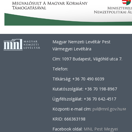
Magyar Nemzeti Levéltár Pest
Vármegyei Levéltára
Cím: 1097 Budapest, Vágóhíd utca 7.
Telefon:
Titkárság: +36 70 490 6039
Kutatószolgálat: +36
70 198-8967
Ügyfélszolgálat: +36 70
642-4517
Központi e-mail cím:
pvl@mnl.gov.hu
(link
send
KRID: 666363198
e-
Facebook oldal:
MNL Pest Megyei
mail)